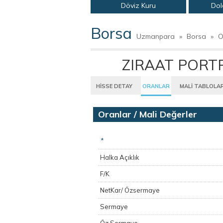
Döviz Kuru
Dol
Borsa
Uzmanpara
»
Borsa
»
O
ZIRAAT PORTF
HİSSE DETAY
ORANLAR
MALİ TABLOLA
Oranlar / Mali Değerler
*
Halka Açıklık
F/K
NetKar/ Özsermaye
Sermaye