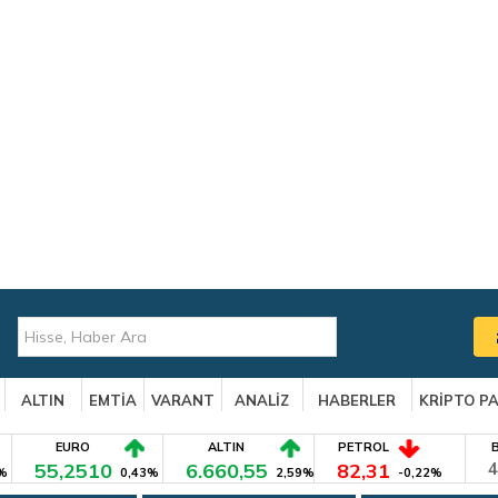
ALTIN
EMTİA
VARANT
ANALİZ
HABERLER
KRİPTO P
EURO
ALTIN
PETROL
55,2510
6.660,55
82,31
4
%
0,43%
2,59%
-0,22%