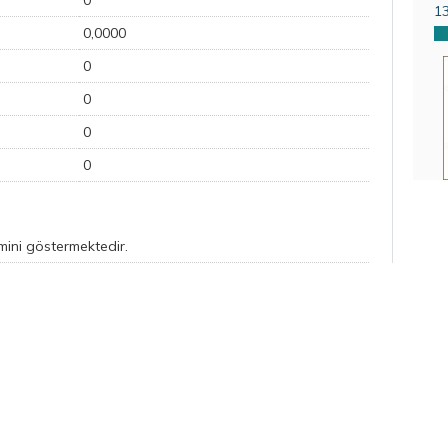
0
1
0,0000
0
0
0
0
emini göstermektedir.