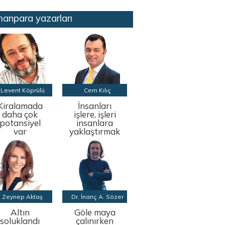
anpara yazarları
Levent Köprülü
Cem Kılıç
Kiralamada
İnsanları
daha çok
işlere, işleri
potansiyel
insanlara
var
yaklaştırmak
Zeynep Aktaş
Dr. İnanç A. Sözer
Altın
Göle maya
soluklandı
çalınırken