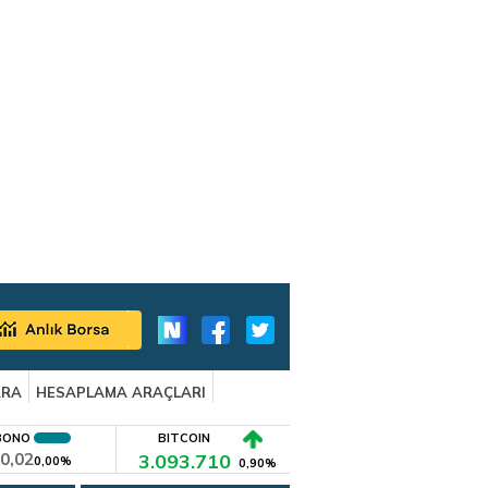
ARA
HESAPLAMA ARAÇLARI
BONO
BITCOIN
0,02
3.093.710
0,00%
0,90%