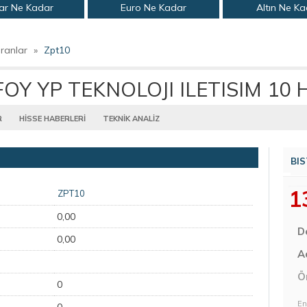
ar Ne Kadar
Euro Ne Kadar
Altın Ne K
ranlar
»
Zpt10
OY YP TEKNOLOJI ILETISIM 10 
R
HİSSE HABERLERİ
TEKNİK ANALİZ
BIS
1
ZPT10
0,00
D
0,00
Aç
Ö
0
En