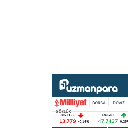
BORSA
DÖVİZ
SÖZLÜK
BIST100
DOLAR
13.779
47,7437
-0,14%
0,25