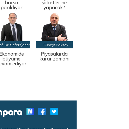
borsa
şirketler ne
parıldıyor
yapacak?
of. Dr. Sefer Şener
Cüneyt Paksoy
Ekonomide
Piyasalarda
büyüme
karar zamanı
evam ediyor