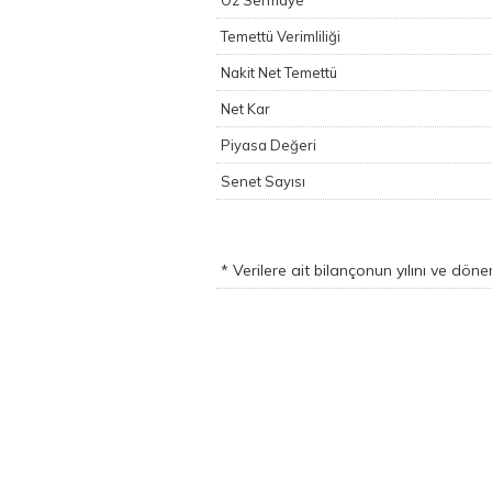
Öz Sermaye
Temettü Verimliliği
Nakit Net Temettü
Net Kar
Piyasa Değeri
Senet Sayısı
* Verilere ait bilançonun yılını ve dön