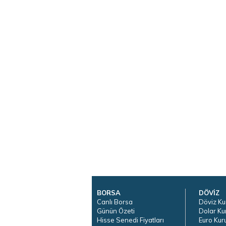
BORSA
DÖVİZ
Canlı Borsa
Döviz Ku
Günün Özeti
Dolar Ku
Hisse Senedi Fiyatları
Euro Kur