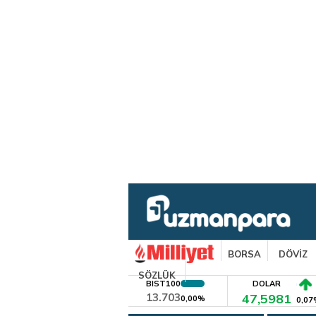
BORSA
DÖVİZ
SÖZLÜK
BIST100
DOLAR
13.703
47,5981
0,00%
0,07