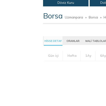
Döviz Kuru
Dol
Borsa
Uzmanpara
»
Borsa
»
H
HİSSE DETAY
ORANLAR
MALİ TABLOLA
Gün içi
Hafta
1Ay
6Ay