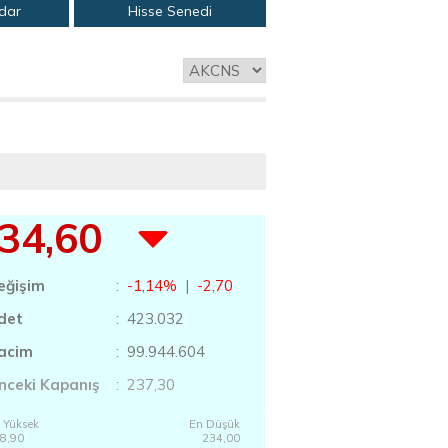
adar
Hisse Senedi
34,60
eğişim
:
-1,14%
|
-2,70
det
: 423.032
acim
: 99.944.604
nceki Kapanış
: 237,30
 Yüksek
En Düşük
8,90
234,00