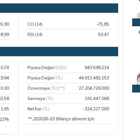
35,90
-75,85
CCI (14)
48,99
50,47
RSI (14)
0,74
943.598.214
Piyasa Değeri
(USD)
19,94
44.913.482.153
Piyasa Değeri
(TL)
0,30
27.204.728.000
Özsermaye
(TL)(**)
63,58
191.447.068
Sermaye
(TL)
1,65
-324.227.000
Net Kar
(TL)
** 202026-03 Bilanço dönemi için
,22%