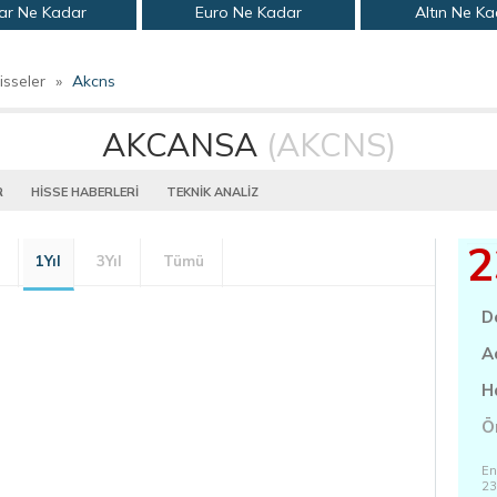
ar Ne Kadar
Euro Ne Kadar
Altın Ne K
isseler
»
Akcns
AKCANSA
(AKCNS)
R
HİSSE HABERLERİ
TEKNİK ANALİZ
2
1Yıl
3Yıl
Tümü
D
A
H
Ö
En
23