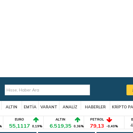
ALTIN
EMTİA
VARANT
ANALİZ
HABERLER
KRİPTO P
EURO
ALTIN
PETROL
55,1117
6.519,35
79,13
4
%
0,19%
0,36%
-0,40%