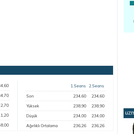
34,60
1.Seans
2.Seans
34,70
234,60
234,60
Son
-2,70
238,90
238,90
Yüksek
uzm
11,20
234,00
234,00
Düşük
58,00
236,26
236,26
Ağırlıklı Ortalama