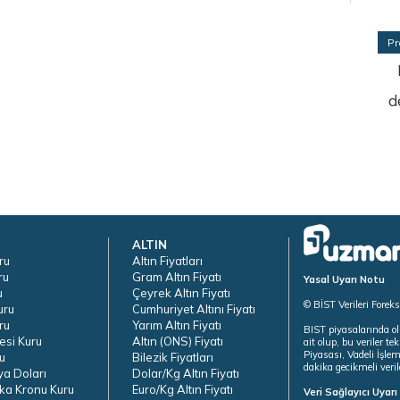
Pr
d
ALTIN
ru
Altın Fiyatları
ru
Gram Altın Fiyatı
Yasal Uyarı Notu
u
Çeyrek Altın Fiyatı
© BİST Verileri Forek
uru
Cumhuriyet Altını Fiyatı
ru
Yarım Altın Fiyatı
BIST piyasalarında ol
esi Kuru
Altın (ONS) Fiyatı
ait olup, bu veriler 
Piyasası, Vadeli İşle
u
Bilezik Fiyatları
dakika gecikmeli veril
ya Doları
Dolar/Kg Altın Fiyatı
ka Kronu Kuru
Euro/Kg Altın Fiyatı
Veri Sağlayıcı Uyar