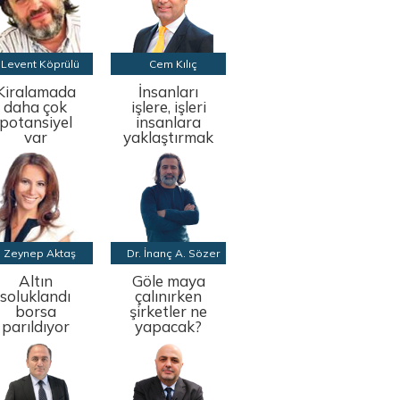
Levent Köprülü
Cem Kılıç
Kiralamada
İnsanları
daha çok
işlere, işleri
potansiyel
insanlara
var
yaklaştırmak
Zeynep Aktaş
Dr. İnanç A. Sözer
Altın
Göle maya
soluklandı
çalınırken
borsa
şirketler ne
parıldıyor
yapacak?