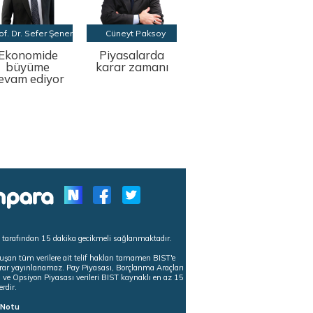
of. Dr. Sefer Şener
Cüneyt Paksoy
Ekonomide
Piyasalarda
büyüme
karar zamanı
evam ediyor
s tarafından 15 dakika gecikmeli sağlanmaktadır.
uşan tüm verilere ait telif hakları tamamen BIST'e
tekrar yayınlanamaz. Pay Piyasası, Borçlanma Araçları
m ve Opsiyon Piyasası verileri BIST kaynaklı en az 15
erdir.
ı Notu