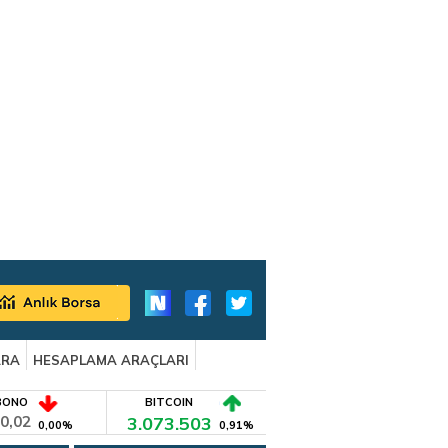
ARA
HESAPLAMA ARAÇLARI
BONO
BITCOIN
0,02
3.073.503
0,00%
0,91%