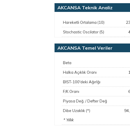
AKCANSA Teknik Analiz
2
Hareketli Ortalama (10)
Stochastic Oscilator (5)
AKCANSA Temel Veriler
Beta
Halka Açıklık Oranı
BIST-100'deki Ağırlğı
F/K Oranı
Piyasa Değ. / Defter Değ
94
Dibe Uzaklık (*)
* Yıllık