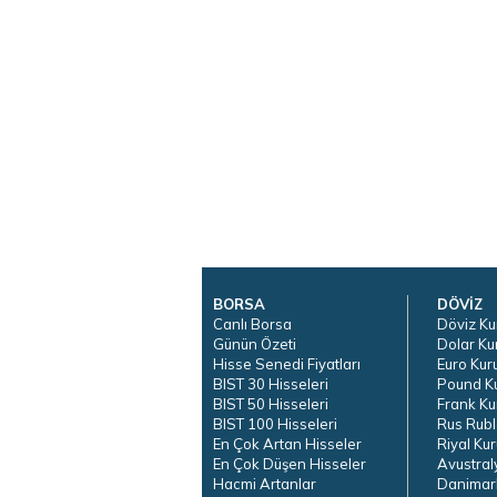
BORSA
DÖVİZ
Canlı Borsa
Döviz Ku
Günün Özeti
Dolar Ku
Hisse Senedi Fiyatları
Euro Kur
BIST 30 Hisseleri
Pound K
BIST 50 Hisseleri
Frank Ku
BIST 100 Hisseleri
Rus Rubl
En Çok Artan Hisseler
Riyal Kur
En Çok Düşen Hisseler
Avustral
Hacmi Artanlar
Danimar