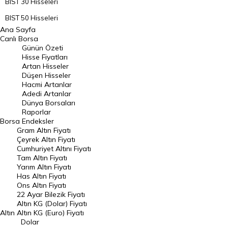
BIST 30 Hisseleri
BIST 50 Hisseleri
Ana Sayfa
BIST 100 Hisseleri
Canlı Borsa
Günün Özeti
En Çok Artan Hisseler
Hisse Fiyatları
Artan Hisseler
En Çok Düşen Hisseler
Düşen Hisseler
Hacmi Artanlar
Hacmi Artanlar
Adedi Artanlar
Geçmiş Kapanışlar
Dünya Borsaları
Raporlar
Dünya Borsaları
Borsa
Endeksler
Gram Altın Fiyatı
Raporlar
Çeyrek Altın Fiyatı
Endeksler
Cumhuriyet Altını Fiyatı
Tam Altın Fiyatı
Yarım Altın Fiyatı
DÖVİZ
Has Altın Fiyatı
Ons Altın Fiyatı
Döviz Kuru
22 Ayar Bilezik Fiyatı
Dolar Kuru
Altın KG (Dolar) Fiyatı
Altın
Altın KG (Euro) Fiyatı
Euro Kuru
Dolar