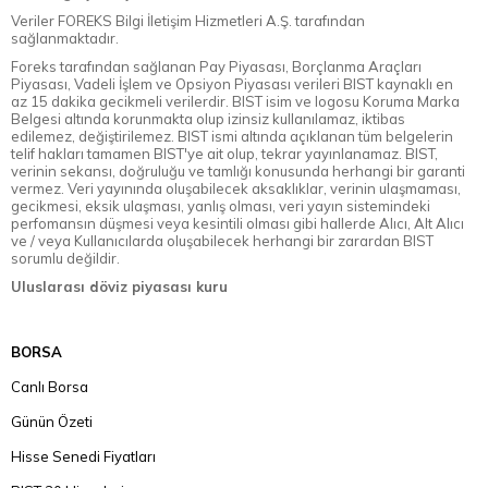
Veriler FOREKS Bilgi İletişim Hizmetleri A.Ş. tarafından
sağlanmaktadır.
Foreks tarafından sağlanan Pay Piyasası, Borçlanma Araçları
Piyasası, Vadeli İşlem ve Opsiyon Piyasası verileri BIST kaynaklı en
az 15 dakika gecikmeli verilerdir. BIST isim ve logosu Koruma Marka
Belgesi altında korunmakta olup izinsiz kullanılamaz, iktibas
edilemez, değiştirilemez. BIST ismi altında açıklanan tüm belgelerin
telif hakları tamamen BIST'ye ait olup, tekrar yayınlanamaz. BIST,
verinin sekansı, doğruluğu ve tamlığı konusunda herhangi bir garanti
vermez. Veri yayınında oluşabilecek aksaklıklar, verinin ulaşmaması,
gecikmesi, eksik ulaşması, yanlış olması, veri yayın sistemindeki
perfomansın düşmesi veya kesintili olması gibi hallerde Alıcı, Alt Alıcı
ve / veya Kullanıcılarda oluşabilecek herhangi bir zarardan BIST
sorumlu değildir.
Uluslarası döviz piyasası kuru
BORSA
Canlı Borsa
Günün Özeti
Hisse Senedi Fiyatları