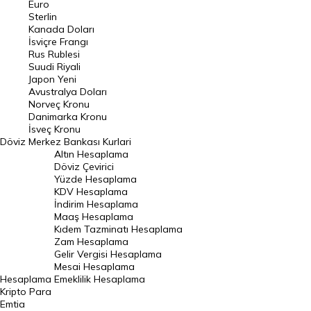
Euro
Pound Kuru
Sterlin
Kanada Doları
Frank Kuru
İsviçre Frangı
Riyal Kuru
Rus Rublesi
Suudi Riyali
Avustralya Doları
Japon Yeni
Avustralya Doları
Danimarka Kronu Kuru
Norveç Kronu
Danimarka Kronu
Kanada Doları Kuru
İsveç Kronu
Döviz
Merkez Bankası Kurlari
Norveç Kronu Kuru
Altın Hesaplama
İsveç Kronu Kuru
Döviz Çevirici
Yüzde Hesaplama
Japon Yeni Kuru
KDV Hesaplama
İndirim Hesaplama
Serbest Piyasa Döviz Kurları
Maaş Hesaplama
Kıdem Tazminatı Hesaplama
Merkez Bankası Döviz Kurları
Zam Hesaplama
Gelir Vergisi Hesaplama
ALTIN
Mesai Hesaplama
Hesaplama
Emeklilik Hesaplama
Altın Fiyatları
Kripto Para
Emtia
Gram Altın Fiyatı