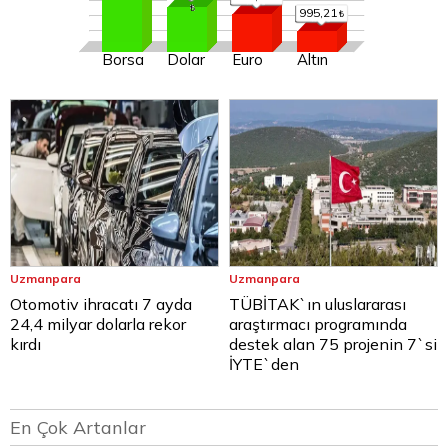
995,21
Borsa
Dolar
Euro
Altın
Uzmanpara
Uzmanpara
Otomotiv ihracatı 7 ayda
TÜBİTAK`ın uluslararası
24,4 milyar dolarla rekor
araştırmacı programında
kırdı
destek alan 75 projenin 7`si
İYTE`den
En Çok Artanlar