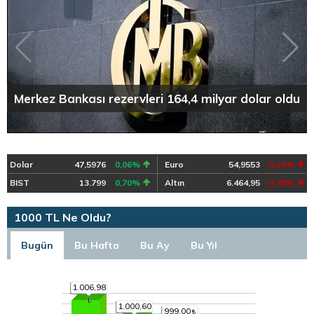
Merkez Bankası rezervleri 164,4 milyar dolar oldu
Dolar
47,5976
0,06%
Euro
54,9553
-0,10%
BIST
13.799
0,70%
Altın
6.464,95
-0,48%
1000 TL Ne Oldu?
Bugün
Bu Hafta
Bu Ay
Bu Yıl
1.006,98
1.000,60
999,00