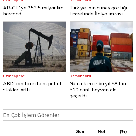
AR-GE`ye 253,5 milyar lira
Türkiye`nin güneş gözlüğü
harcandı
ticaretinde İtalya imzası
Uzmanpara
Uzmanpara
ABD`nin ticari ham petrol
Gümrüklerde bu yıl 58 bin
stokları arttı
519 canlı hayvan ele
geçirildi
En Çok İşlem Görenler
Son
Net
(%)