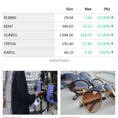
Son
Net
(%)
RUBNS
29,04
2,64
10,00%
KENT
390,50
35,50
10,00%
GUNDG
1.694,00
154,00
10,00%
CRFSA
191,40
17,40
10,00%
KARCL
46,10
4,18
9,97%
daha fazla
Uzmanpara
Uzmanpara