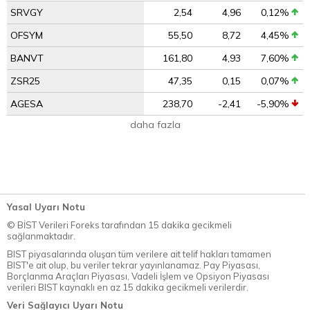
SRVGY
2,54
4,96
0,12%
OFSYM
55,50
8,72
4,45%
BANVT
161,80
4,93
7,60%
ZSR25
47,35
0,15
0,07%
AGESA
238,70
-2,41
-5,90%
daha fazla
Yasal Uyarı Notu
© BİST Verileri Foreks tarafından 15 dakika gecikmeli
sağlanmaktadır.
BIST piyasalarında oluşan tüm verilere ait telif hakları tamamen
BIST'e ait olup, bu veriler tekrar yayınlanamaz. Pay Piyasası,
Borçlanma Araçları Piyasası, Vadeli İşlem ve Opsiyon Piyasası
verileri BIST kaynaklı en az 15 dakika gecikmeli verilerdir.
Veri Sağlayıcı Uyarı Notu