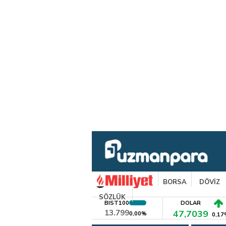
BORSA
DÖVİZ
SÖZLÜK
BIST100
DOLAR
13.799
47,7039
0,00%
0,17