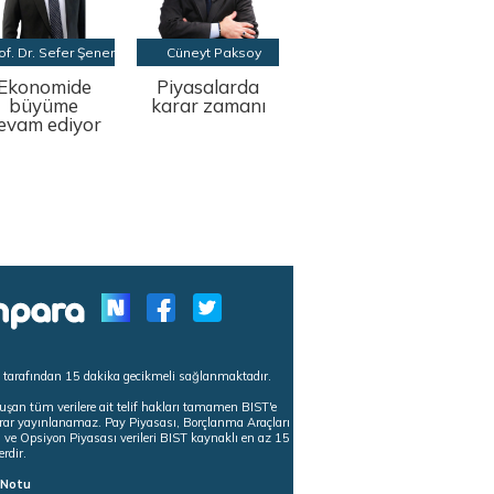
of. Dr. Sefer Şener
Cüneyt Paksoy
Ekonomide
Piyasalarda
büyüme
karar zamanı
evam ediyor
s tarafından 15 dakika gecikmeli sağlanmaktadır.
uşan tüm verilere ait telif hakları tamamen BIST'e
tekrar yayınlanamaz. Pay Piyasası, Borçlanma Araçları
m ve Opsiyon Piyasası verileri BIST kaynaklı en az 15
erdir.
ı Notu