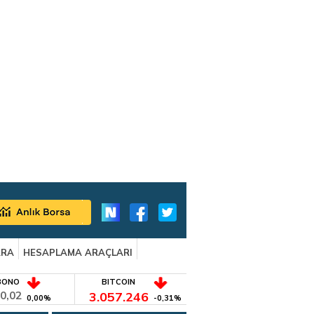
ARA
HESAPLAMA ARAÇLARI
BONO
BITCOIN
0,02
3.057.246
0,00%
-0,31%