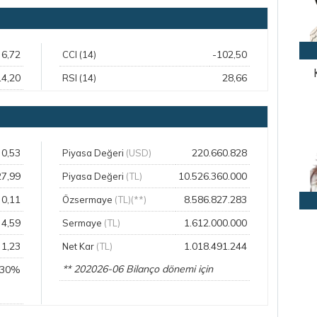
6,72
-102,50
CCI (14)
14,20
28,66
RSI (14)
0,53
220.660.828
Piyasa Değeri
(USD)
27,99
10.526.360.000
Piyasa Değeri
(TL)
0,11
8.586.827.283
Özsermaye
(TL)(**)
4,59
1.612.000.000
Sermaye
(TL)
1,23
1.018.491.244
Net Kar
(TL)
** 202026-06 Bilanço dönemi için
,30%