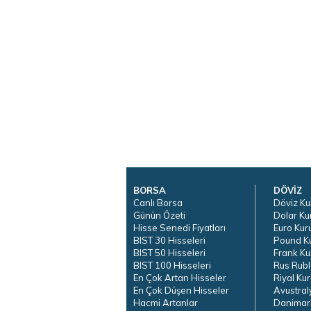
BORSA
DÖVİZ
Canlı Borsa
Döviz Ku
Günün Özeti
Dolar Ku
Hisse Senedi Fiyatları
Euro Kur
BIST 30 Hisseleri
Pound K
BIST 50 Hisseleri
Frank Ku
BIST 100 Hisseleri
Rus Rubl
En Çok Artan Hisseler
Riyal Kur
En Çok Düşen Hisseler
Avustral
Hacmi Artanlar
Danimar