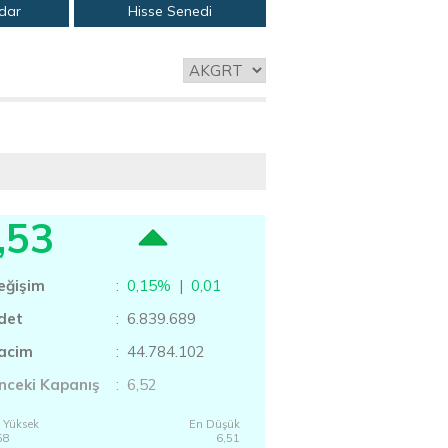
adar
Hisse Senedi
,53
eğişim
:
0,15%
|
0,01
det
: 6.839.689
acim
: 44.784.102
nceki Kapanış
: 6,52
 Yüksek
En Düşük
58
6,51