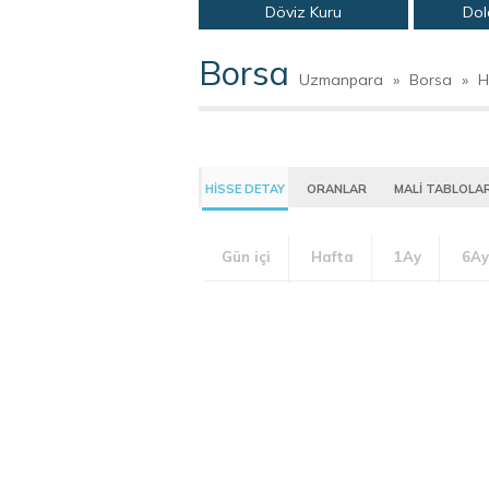
Döviz Kuru
Dol
Borsa
Uzmanpara
»
Borsa
»
H
HİSSE DETAY
ORANLAR
MALİ TABLOLA
Gün içi
Hafta
1Ay
6Ay