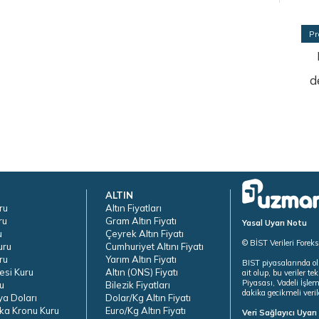
Pr
d
ALTIN
ru
Altın Fiyatları
ru
Gram Altın Fiyatı
Yasal Uyarı Notu
u
Çeyrek Altın Fiyatı
© BİST Verileri Forek
uru
Cumhuriyet Altını Fiyatı
ru
Yarım Altın Fiyatı
BIST piyasalarında ol
esi Kuru
Altın (ONS) Fiyatı
ait olup, bu veriler 
Piyasası, Vadeli İşle
u
Bilezik Fiyatları
dakika gecikmeli veril
ya Doları
Dolar/Kg Altın Fiyatı
ka Kronu Kuru
Euro/Kg Altın Fiyatı
Veri Sağlayıcı Uyar