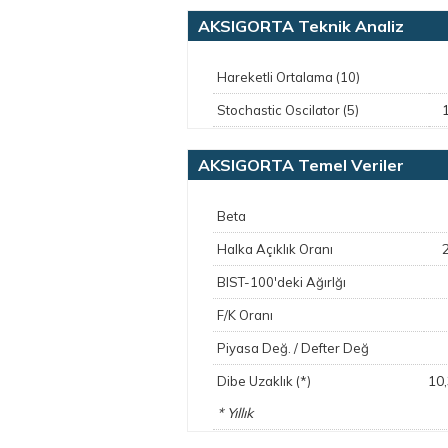
AKSIGORTA Teknik Analiz
Hareketli Ortalama (10)
Stochastic Oscilator (5)
AKSIGORTA Temel Veriler
Beta
Halka Açıklık Oranı
BIST-100'deki Ağırlğı
F/K Oranı
Piyasa Değ. / Defter Değ
10
Dibe Uzaklık (*)
* Yıllık