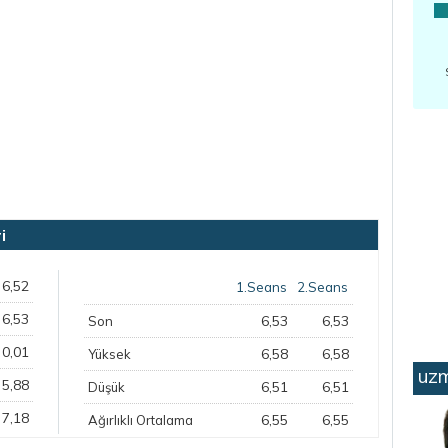
i
6,52
1.Seans
2.Seans
6,53
6,53
6,53
Son
0,01
6,58
6,58
Yüksek
uzm
5,88
6,51
6,51
Düşük
7,18
6,55
6,55
Ağırlıklı Ortalama