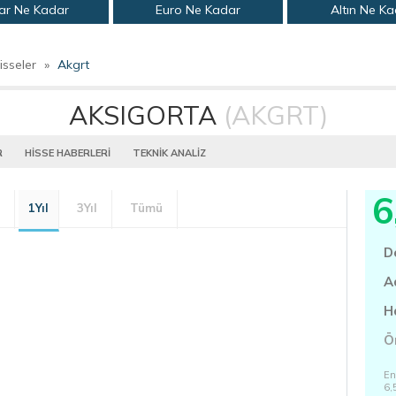
ar Ne Kadar
Euro Ne Kadar
Altın Ne K
isseler
»
Akgrt
AKSIGORTA
(AKGRT)
R
HİSSE HABERLERİ
TEKNİK ANALİZ
6
1Yıl
3Yıl
Tümü
D
A
H
Ö
En
6,