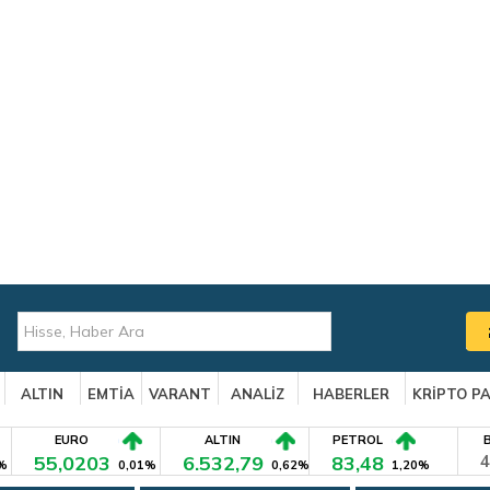
ALTIN
EMTİA
VARANT
ANALİZ
HABERLER
KRİPTO P
EURO
ALTIN
PETROL
55,0203
6.532,79
83,48
4
%
0,01%
0,62%
1,20%