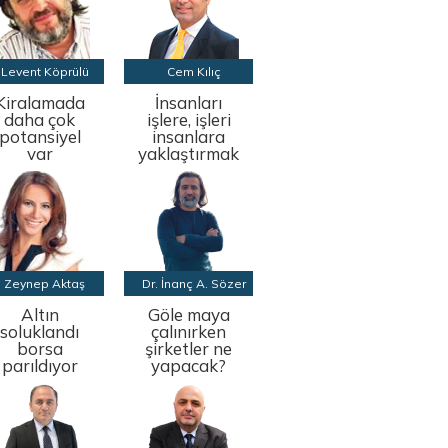
Levent Köprülü
Cem Kılıç
Kiralamada
İnsanları
daha çok
işlere, işleri
potansiyel
insanlara
var
yaklaştırmak
Zeynep Aktaş
Dr. İnanç A. Sözer
Altın
Göle maya
soluklandı
çalınırken
borsa
şirketler ne
parıldıyor
yapacak?