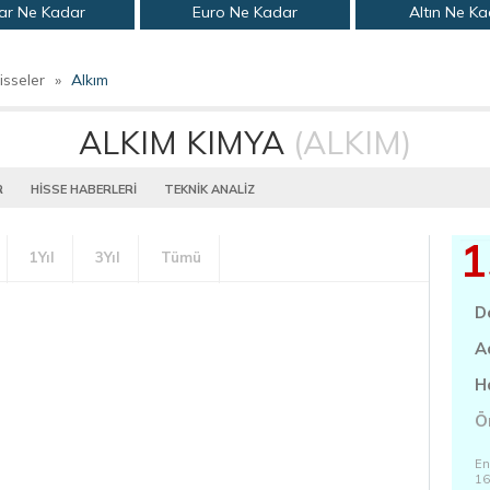
ar Ne Kadar
Euro Ne Kadar
Altın Ne K
isseler
»
Alkım
ALKIM KIMYA
(ALKIM)
R
HİSSE HABERLERİ
TEKNİK ANALİZ
1
1Yıl
3Yıl
Tümü
D
A
H
Ö
En
16