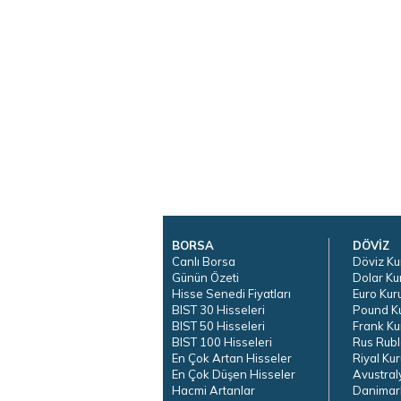
BORSA
DÖVİZ
Canlı Borsa
Döviz Ku
Günün Özeti
Dolar Ku
Hisse Senedi Fiyatları
Euro Kur
BIST 30 Hisseleri
Pound K
BIST 50 Hisseleri
Frank Ku
BIST 100 Hisseleri
Rus Rubl
En Çok Artan Hisseler
Riyal Kur
En Çok Düşen Hisseler
Avustral
Hacmi Artanlar
Danimar