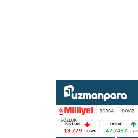
BORSA
DÖVİZ
SÖZLÜK
BIST100
DOLAR
13.779
47,7437
-0,14%
0,25