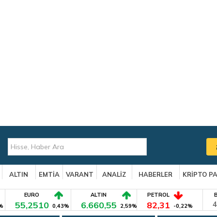
ALTIN
EMTİA
VARANT
ANALİZ
HABERLER
KRİPTO P
EURO
ALTIN
PETROL
55,2510
6.660,55
82,31
4
%
0,43%
2,59%
-0,22%