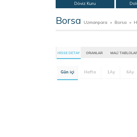
Döviz Kuru
Dol
Borsa
Uzmanpara
»
Borsa
»
H
HİSSE DETAY
ORANLAR
MALİ TABLOLA
Gün içi
Hafta
1Ay
6Ay