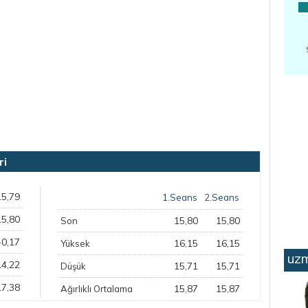
ri
15,79
1.Seans
2.Seans
15,80
15,80
15,80
Son
-0,17
16,15
16,15
Yüksek
uzm
14,22
15,71
15,71
Düşük
17,38
15,87
15,87
Ağırlıklı Ortalama