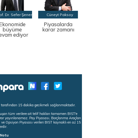
of. Dr. Sefer Şener
Cüneyt Paksoy
Ekonomide
Piyasalarda
büyüme
karar zamanı
evam ediyor
s tarafından 15 dakika gecikmeli sağlanmaktadır.
uşan tüm verilere ait telif hakları tamamen BIST'e
tekrar yayınlanamaz. Pay Piyasası, Borçlanma Araçları
m ve Opsiyon Piyasası verileri BIST kaynaklı en az 15
erdir.
ı Notu