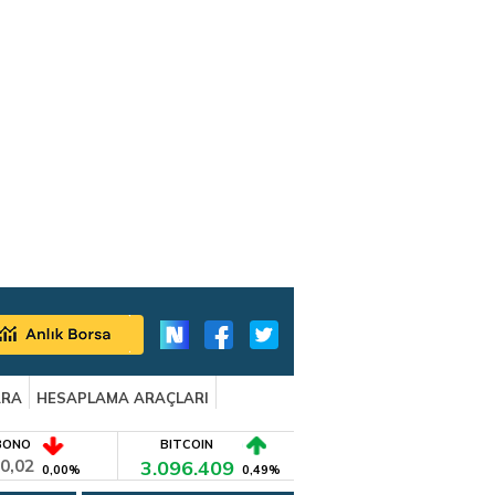
ARA
HESAPLAMA ARAÇLARI
BONO
BITCOIN
0,02
3.096.409
0,00%
0,49%