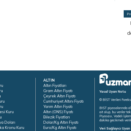
Pr
d
ALTIN
ru
Altın Fiyatları
ru
Gram Altın Fiyatı
Yasal Uyarı Notu
u
Çeyrek Altın Fiyatı
© BİST Verileri Forek
uru
Cumhuriyet Altını Fiyatı
ru
Yarım Altın Fiyatı
BIST piyasalarında ol
esi Kuru
Altın (ONS) Fiyatı
ait olup, bu veriler 
Piyasası, Vadeli İşle
u
Bilezik Fiyatları
dakika gecikmeli veril
ya Doları
Dolar/Kg Altın Fiyatı
ka Kronu Kuru
Euro/Kg Altın Fiyatı
Veri Sağlayıcı Uyar