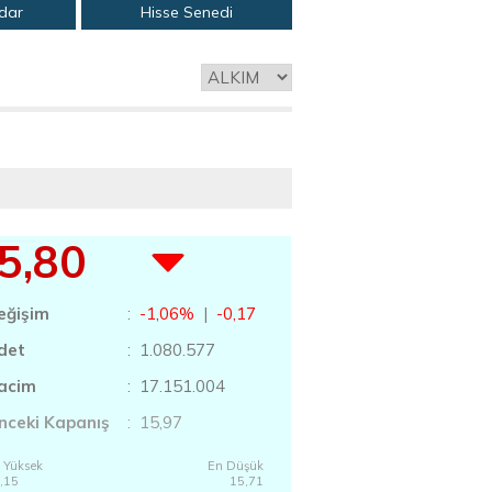
adar
Hisse Senedi
5,80
eğişim
:
-1,06%
|
-0,17
det
: 1.080.577
acim
: 17.151.004
nceki Kapanış
: 15,97
 Yüksek
En Düşük
,15
15,71