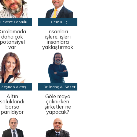
Levent Köprülü
Cem Kılıç
Kiralamada
İnsanları
daha çok
işlere, işleri
potansiyel
insanlara
var
yaklaştırmak
Zeynep Aktaş
Dr. İnanç A. Sözer
Altın
Göle maya
soluklandı
çalınırken
borsa
şirketler ne
parıldıyor
yapacak?