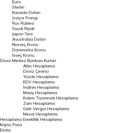
Euro
Pound Kuru
Sterlin
Kanada Doları
Frank Kuru
İsviçre Frangı
Riyal Kuru
Rus Rublesi
Suudi Riyali
Avustralya Doları
Japon Yeni
Avustralya Doları
Danimarka Kronu Kuru
Norveç Kronu
Danimarka Kronu
Kanada Doları Kuru
İsveç Kronu
Döviz
Merkez Bankası Kurlari
Norveç Kronu Kuru
Altın Hesaplama
İsveç Kronu Kuru
Döviz Çevirici
Yüzde Hesaplama
Japon Yeni Kuru
KDV Hesaplama
İndirim Hesaplama
Serbest Piyasa Döviz Kurları
Maaş Hesaplama
Kıdem Tazminatı Hesaplama
Merkez Bankası Döviz Kurları
Zam Hesaplama
Gelir Vergisi Hesaplama
ALTIN
Mesai Hesaplama
Hesaplama
Emeklilik Hesaplama
Altın Fiyatları
Kripto Para
Emtia
Gram Altın Fiyatı