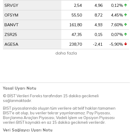
SRVGY
2,54
4,96
0,12%
OFSYM
55,50
8,72
4,45%
BANVT
161,80
4,93
7,60%
ZSR25
47,35
0,15
0,07%
AGESA
238,70
-2,41
-5,90%
daha fazla
Yasal Uyarı Notu
© BİST Verileri Foreks tarafından 15 dakika gecikmeli
sağlanmaktadır.
BIST piyasalarında oluşan tüm verilere ait telif hakları tamamen
BIST'e ait olup, bu veriler tekrar yayınlanamaz. Pay Piyasası,
Borçlanma Araçları Piyasası, Vadeli İşlem ve Opsiyon Piyasası
verileri BIST kaynaklı en az 15 dakika gecikmeli verilerdir.
Veri Sağlayıcı Uyarı Notu