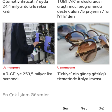
Otomotiv ihracatı 7 ayda
TÜBİTAK`ın uluslararası
24,4 milyar dolarla rekor
araştırmacı programında
kırdı
destek alan 75 projenin 7`si
İYTE`den
Uzmanpara
Uzmanpara
AR-GE`ye 253,5 milyar lira
Türkiye`nin güneş gözlüğü
harcandı
ticaretinde İtalya imzası
En Çok İşlem Görenler
Son
Net
(%)