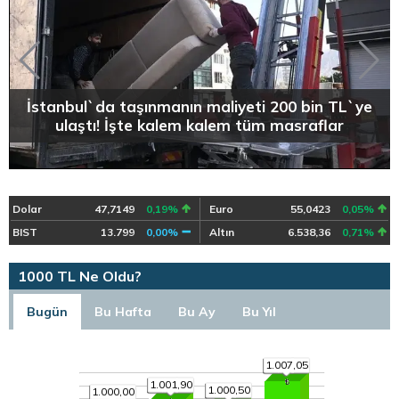
İstanbul`da taşınmanın maliyeti 200 bin TL`ye
ulaştı! İşte kalem kalem tüm masraflar
Dolar
47,7149
0,19%
Euro
55,0423
0,05%
BIST
13.799
0,00%
Altın
6.538,36
0,71%
1000 TL Ne Oldu?
Bugün
Bu Hafta
Bu Ay
Bu Yıl
1.007,05
1.001,90
1.000,50
1.000,00