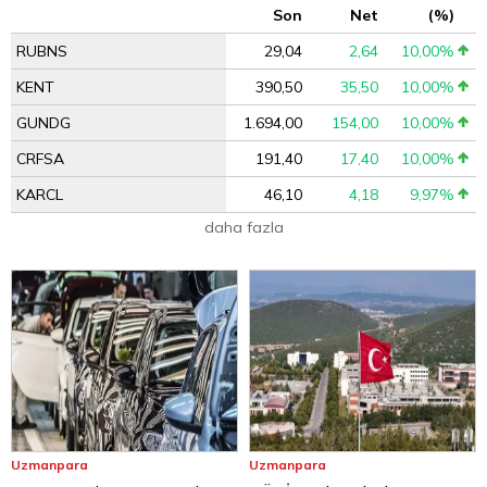
Son
Net
(%)
RUBNS
29,04
2,64
10,00%
KENT
390,50
35,50
10,00%
GUNDG
1.694,00
154,00
10,00%
CRFSA
191,40
17,40
10,00%
KARCL
46,10
4,18
9,97%
daha fazla
Uzmanpara
Uzmanpara