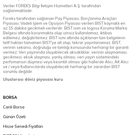
Veriler FOREKS Bilgi İletişim Hizmetleri A.Ş. tarafından
sağlanmaktadır.
Foreks tarafından sağlanan Pay Piyasası, Borçlanma Araçları
Piyasası, Vadeli İşlem ve Opsiyon Piyasası verileri BIST kaynaklı en
az 15 dakika gecikmeli verilerdir. BIST isim ve logosu Koruma Marka
Belgesi altında korunmakta olup izinsiz kullanılamaz, iktibas
edilemez, değiştirilemez. BIST ismi altında açıklanan tüm belgelerin
telif hakları tamamen BIST'ye ait olup, tekrar yayınlanamaz. BIST,
verinin sekansı, doğruluğu ve tamlığı konusunda herhangi bir garanti
vermez. Veri yayınında oluşabilecek aksaklıklar, verinin ulaşmaması,
gecikmesi, eksik ulaşması, yanlış olması, veri yayın sistemindeki
perfomansın düşmesi veya kesintili olması gibi hallerde Alıcı, Alt Alıcı
ve / veya Kullanıcılarda oluşabilecek herhangi bir zarardan BIST
sorumlu değildir.
Uluslarası döviz piyasası kuru
BORSA
Canlı Borsa
Günün Özeti
Hisse Senedi Fiyatları