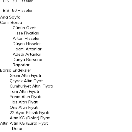
BIST 30 Hisseleri
BIST 50 Hisseleri
Ana Sayfa
BIST 100 Hisseleri
Canlı Borsa
Günün Özeti
En Çok Artan Hisseler
Hisse Fiyatları
Artan Hisseler
En Çok Düşen Hisseler
Düşen Hisseler
Hacmi Artanlar
Hacmi Artanlar
Adedi Artanlar
Geçmiş Kapanışlar
Dünya Borsaları
Raporlar
Dünya Borsaları
Borsa
Endeksler
Gram Altın Fiyatı
Raporlar
Çeyrek Altın Fiyatı
Endeksler
Cumhuriyet Altını Fiyatı
Tam Altın Fiyatı
Yarım Altın Fiyatı
DÖVİZ
Has Altın Fiyatı
Ons Altın Fiyatı
Döviz Kuru
22 Ayar Bilezik Fiyatı
Dolar Kuru
Altın KG (Dolar) Fiyatı
Altın
Altın KG (Euro) Fiyatı
Euro Kuru
Dolar