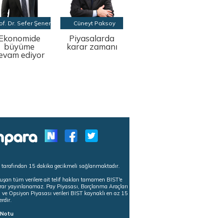
of. Dr. Sefer Şener
Cüneyt Paksoy
Ekonomide
Piyasalarda
büyüme
karar zamanı
evam ediyor
s tarafından 15 dakika gecikmeli sağlanmaktadır.
uşan tüm verilere ait telif hakları tamamen BIST'e
tekrar yayınlanamaz. Pay Piyasası, Borçlanma Araçları
m ve Opsiyon Piyasası verileri BIST kaynaklı en az 15
erdir.
ı Notu