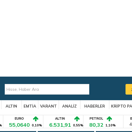
ALTIN
EMTİA
VARANT
ANALİZ
HABERLER
KRİPTO P
EURO
ALTIN
PETROL
55,0640
6.531,91
80,32
4
%
0,10%
0,55%
1,10%