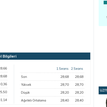
Bilgileri
28,66
1.Seans
2.Seans
28,68
28,68
28,68
Son
0,36
28,70
28,70
Yüksek
uzm
25,50
28,20
28,20
Düşük
31,14
28,40
28,40
Ağırlıklı Ortalama