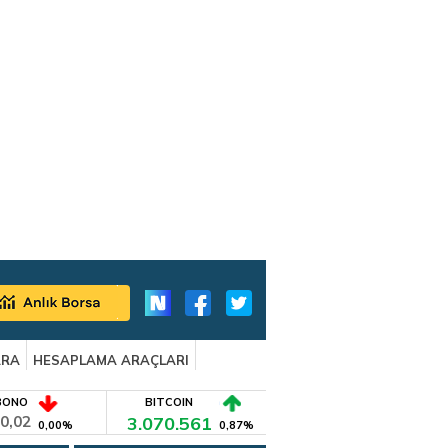
ARA
HESAPLAMA ARAÇLARI
BONO
BITCOIN
0,02
3.070.561
0,00%
0,87%