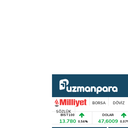
BORSA
DÖVİZ
SÖZLÜK
BIST100
DOLAR
13.780
47,6009
0,56%
0,07