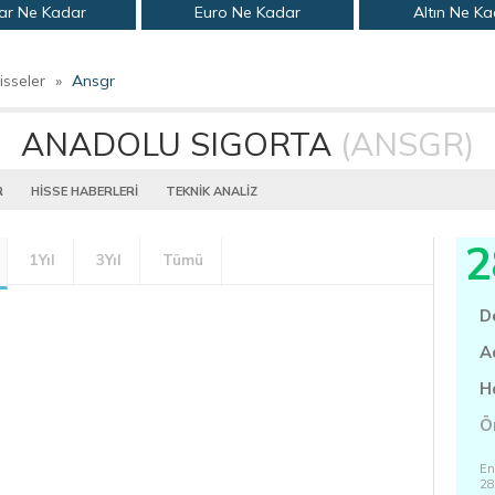
ar Ne Kadar
Euro Ne Kadar
Altın Ne K
isseler
»
Ansgr
ANADOLU SIGORTA
(ANSGR)
R
HİSSE HABERLERİ
TEKNİK ANALİZ
2
1Yıl
3Yıl
Tümü
D
A
H
Ö
En
28