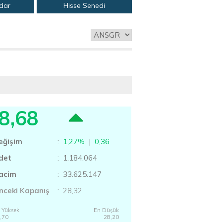
adar
Hisse Senedi
8,68
eğişim
:
1,27%
|
0,36
det
: 1.184.064
acim
: 33.625.147
nceki Kapanış
: 28,32
 Yüksek
En Düşük
,70
28,20