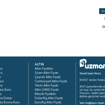
Pr
d
ALTIN
ru
Altın Fiyatları
ru
Gram Altın Fiyatı
Yasal Uyarı Notu
u
Çeyrek Altın Fiyatı
© BİST Verileri Forek
uru
Cumhuriyet Altını Fiyatı
ru
Yarım Altın Fiyatı
BIST piyasalarında ol
esi Kuru
Altın (ONS) Fiyatı
ait olup, bu veriler 
Piyasası, Vadeli İşle
u
Bilezik Fiyatları
dakika gecikmeli veril
ya Doları
Dolar/Kg Altın Fiyatı
ka Kronu Kuru
Euro/Kg Altın Fiyatı
Veri Sağlayıcı Uyar