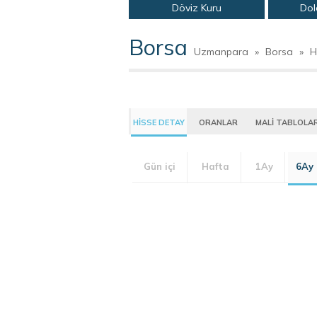
Döviz Kuru
Dol
Borsa
Uzmanpara
»
Borsa
»
H
HİSSE DETAY
ORANLAR
MALİ TABLOLA
Gün içi
Hafta
1Ay
6Ay