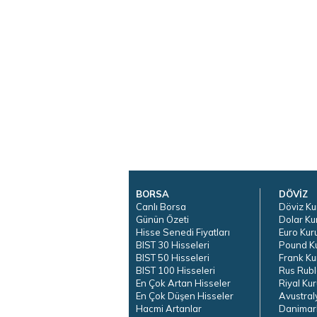
BORSA
DÖVİZ
Canlı Borsa
Döviz Ku
Günün Özeti
Dolar Ku
Hisse Senedi Fiyatları
Euro Kur
BIST 30 Hisseleri
Pound K
BIST 50 Hisseleri
Frank Ku
BIST 100 Hisseleri
Rus Rubl
En Çok Artan Hisseler
Riyal Kur
En Çok Düşen Hisseler
Avustral
Hacmi Artanlar
Danimar