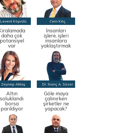
Levent Köprülü
Cem Kılıç
Kiralamada
İnsanları
daha çok
işlere, işleri
potansiyel
insanlara
var
yaklaştırmak
Zeynep Aktaş
Dr. İnanç A. Sözer
Altın
Göle maya
soluklandı
çalınırken
borsa
şirketler ne
parıldıyor
yapacak?