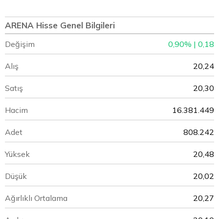
ARENA Hisse Genel Bilgileri
Değişim
0,90% | 0,18
Alış
20,24
Satış
20,30
Hacim
16.381.449
Adet
808.242
Yüksek
20,48
Düşük
20,02
Ağırlıklı Ortalama
20,27