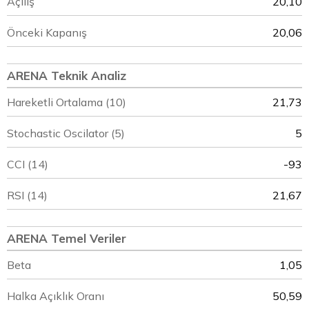
Açılış
20,10
Önceki Kapanış
20,06
ARENA Teknik Analiz
Hareketli Ortalama (10)
21,73
Stochastic Oscilator (5)
5
CCI (14)
-93
RSI (14)
21,67
ARENA Temel Veriler
Beta
1,05
Halka Açıklık Oranı
50,59