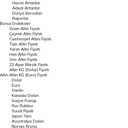
Hacmi Artanlar
Hacmi Artanlar
Adedi Artanlar
Geçmiş Kapanışlar
Dünya Borsaları
Raporlar
Dünya Borsaları
Borsa
Endeksler
Gram Altın Fiyatı
Raporlar
Çeyrek Altın Fiyatı
Endeksler
Cumhuriyet Altını Fiyatı
Tam Altın Fiyatı
Yarım Altın Fiyatı
DÖVİZ
Has Altın Fiyatı
Ons Altın Fiyatı
Döviz Kuru
22 Ayar Bilezik Fiyatı
Dolar Kuru
Altın KG (Dolar) Fiyatı
Altın
Altın KG (Euro) Fiyatı
Euro Kuru
Dolar
Euro
Pound Kuru
Sterlin
Kanada Doları
Frank Kuru
İsviçre Frangı
Riyal Kuru
Rus Rublesi
Suudi Riyali
Avustralya Doları
Japon Yeni
Avustralya Doları
Danimarka Kronu Kuru
Norveç Kronu