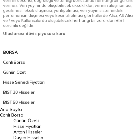
verinin sekansı, doğruluğu ve tamlığı konusunda herhangi bir garanti
vermez. Veri yayınında oluşabilecek aksaklıklar, verinin ulaşmaması,
gecikmesi, eksik ulaşması, yanlış olması, veri yayın sistemindeki
perfomansın düşmesi veya kesintili olması gibi hallerde Alıcı, Alt Alıcı
ve / veya Kullanıcılarda oluşabilecek herhangi bir zarardan BIST
sorumlu değildir.
Uluslarası döviz piyasası kuru
BORSA
Canlı Borsa
Günün Özeti
Hisse Senedi Fiyatları
BIST 30 Hisseleri
BIST 50 Hisseleri
Ana Sayfa
BIST 100 Hisseleri
Canlı Borsa
Günün Özeti
En Çok Artan Hisseler
Hisse Fiyatları
Artan Hisseler
En Çok Düşen Hisseler
Düşen Hisseler