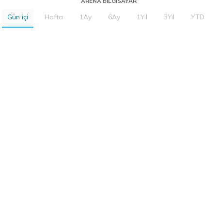
ARENA BILGISAYAR
Gün içi
Hafta
1Ay
6Ay
1Yıl
3Yıl
YTD