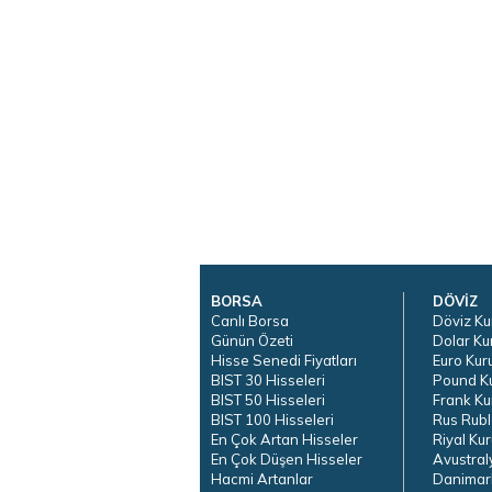
BORSA
DÖVİZ
Canlı Borsa
Döviz Ku
Günün Özeti
Dolar Ku
Hisse Senedi Fiyatları
Euro Kur
BIST 30 Hisseleri
Pound K
BIST 50 Hisseleri
Frank Ku
BIST 100 Hisseleri
Rus Rubl
En Çok Artan Hisseler
Riyal Kur
En Çok Düşen Hisseler
Avustral
Hacmi Artanlar
Danimar