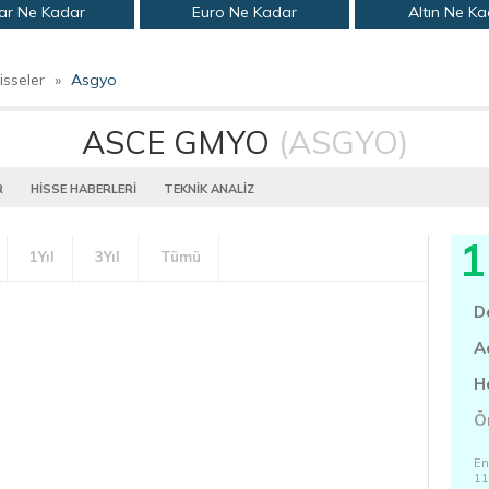
ar Ne Kadar
Euro Ne Kadar
Altın Ne K
isseler
»
Asgyo
ASCE GMYO
(ASGYO)
R
HİSSE HABERLERİ
TEKNİK ANALİZ
1
1Yıl
3Yıl
Tümü
D
A
H
Ö
En
11