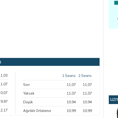
i
11,03
1.Seans
2.Seans
11,07
11,07
11,07
Son
0,07
11,07
11,07
Yüksek
uzm
9,97
10,94
10,94
Düşük
12,17
10,99
10,99
Ağırlıklı Ortalama