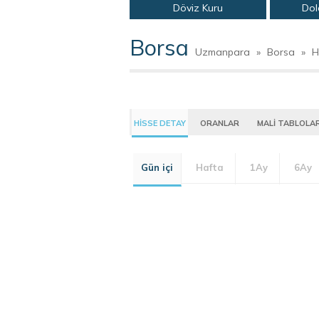
Döviz Kuru
Dol
Borsa
Uzmanpara
»
Borsa
»
H
HİSSE DETAY
ORANLAR
MALİ TABLOLA
Gün içi
Hafta
1Ay
6Ay