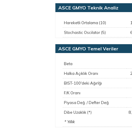
ASCE GMYO Teknik Analiz
Hareketli Ortalama (10)
Stochastic Oscilator (5)
ASCE GMYO Temel Veriler
Beta
Halka Açıklık Oranı
BIST-100'deki Ağırlğı
F/K Oranı
Piyasa Değ. / Defter Değ
8
Dibe Uzaklık (*)
* Yıllık