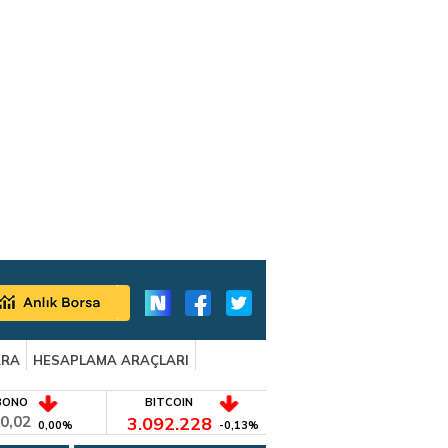
ARA
HESAPLAMA ARAÇLARI
BONO
BITCOIN
0,02
3.092.228
0,00%
-0,13%