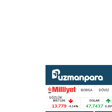
BORSA
DÖVİZ
SÖZLÜK
BIST100
DOLAR
13.779
47,7437
-0,14%
0,25