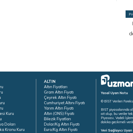
Pr
d
ALTIN
ru
Altın Fiyatları
ru
Gram Altın Fiyatı
Yasal Uyarı Notu
u
Çeyrek Altın Fiyatı
© BİST Verileri Forek
uru
Cumhuriyet Altını Fiyatı
ru
Yarım Altın Fiyatı
BIST piyasalarında ol
esi Kuru
Altın (ONS) Fiyatı
ait olup, bu veriler 
Piyasası, Vadeli İşle
u
Bilezik Fiyatları
dakika gecikmeli veril
ya Doları
Dolar/Kg Altın Fiyatı
ka Kronu Kuru
Euro/Kg Altın Fiyatı
Veri Sağlayıcı Uyar