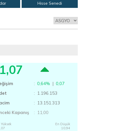
adar
Hisse Senedi
1,07
eğişim
:
0,64%
|
0,07
det
: 1.196.153
acim
: 13.151.313
nceki Kapanış
: 11,00
 Yüksek
En Düşük
,07
10,94