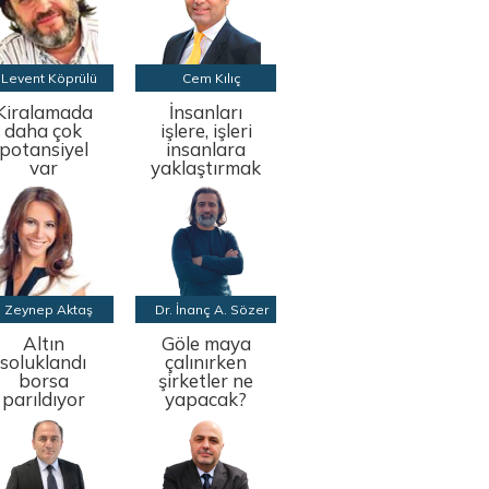
Levent Köprülü
Cem Kılıç
Kiralamada
İnsanları
daha çok
işlere, işleri
potansiyel
insanlara
var
yaklaştırmak
Zeynep Aktaş
Dr. İnanç A. Sözer
Altın
Göle maya
soluklandı
çalınırken
borsa
şirketler ne
parıldıyor
yapacak?