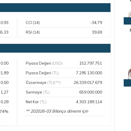
10,93
-34,79
CCI (14)
65,33
39,69
RSI (14)
0,00
152.797.751
Piyasa Değeri
(USD)
21,89
7.295.130.000
Piyasa Değeri
(TL)
0,00
26.339.017.679
Özsermaye
(TL)(**)
1,27
659.000.000
Sermaye
(TL)
0,28
4.303.189.114
Net Kar
(TL)
** 202026-03 Bilanço dönemi için
,74%