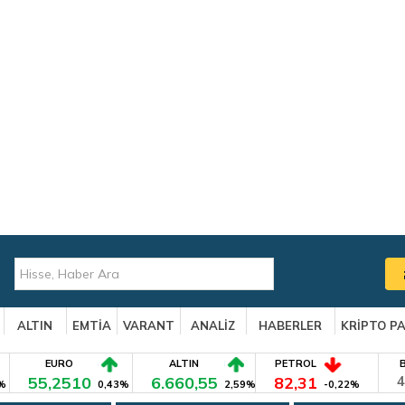
ALTIN
EMTİA
VARANT
ANALİZ
HABERLER
KRİPTO P
EURO
ALTIN
PETROL
55,2510
6.660,55
82,31
4
%
0,43%
2,59%
-0,22%