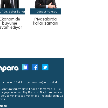
of. Dr. Sefer Şener
Cüneyt Paksoy
Ekonomide
Piyasalarda
büyüme
karar zamanı
evam ediyor
s tarafından 15 dakika gecikmeli sağlanmaktadır.
uşan tüm verilere ait telif hakları tamamen BIST'e
tekrar yayınlanamaz. Pay Piyasası, Borçlanma Araçları
m ve Opsiyon Piyasası verileri BIST kaynaklı en az 15
erdir.
ı Notu