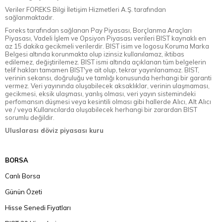
Veriler FOREKS Bilgi İletişim Hizmetleri A.Ş. tarafından
sağlanmaktadır.
Foreks tarafından sağlanan Pay Piyasası, Borçlanma Araçları
Piyasası, Vadeli İşlem ve Opsiyon Piyasası verileri BIST kaynaklı en
az 15 dakika gecikmeli verilerdir. BIST isim ve logosu Koruma Marka
Belgesi altında korunmakta olup izinsiz kullanılamaz, iktibas
edilemez, değiştirilemez. BIST ismi altında açıklanan tüm belgelerin
telif hakları tamamen BIST'ye ait olup, tekrar yayınlanamaz. BIST,
verinin sekansı, doğruluğu ve tamlığı konusunda herhangi bir garanti
vermez. Veri yayınında oluşabilecek aksaklıklar, verinin ulaşmaması,
gecikmesi, eksik ulaşması, yanlış olması, veri yayın sistemindeki
perfomansın düşmesi veya kesintili olması gibi hallerde Alıcı, Alt Alıcı
ve / veya Kullanıcılarda oluşabilecek herhangi bir zarardan BIST
sorumlu değildir.
Uluslarası döviz piyasası kuru
BORSA
Canlı Borsa
Günün Özeti
Hisse Senedi Fiyatları