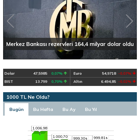
Merkez Bankası rezervleri 164,4 milyar dolar oldu
Dolar
47,5985
0,07%
Euro
54,9718
-0,07%
BIST
13.799
0,70%
Altın
6.494,85
-0,02%
1000 TL Ne Oldu?
Bugün
Bu Hafta
Bu Ay
Bu Yıl
1.006,98
1.000,70
999,81
999,30