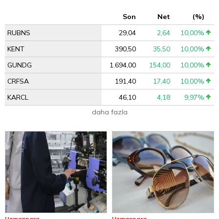
Son
Net
(%)
RUBNS
29,04
2,64
10,00%
KENT
390,50
35,50
10,00%
GUNDG
1.694,00
154,00
10,00%
CRFSA
191,40
17,40
10,00%
KARCL
46,10
4,18
9,97%
daha fazla
Uzmanpara
Uzmanpara