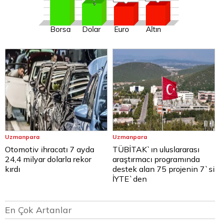
Borsa
Dolar
Euro
Altın
Uzmanpara
Uzmanpara
Otomotiv ihracatı 7 ayda
TÜBİTAK`ın uluslararası
24,4 milyar dolarla rekor
araştırmacı programında
kırdı
destek alan 75 projenin 7`si
İYTE`den
En Çok Artanlar