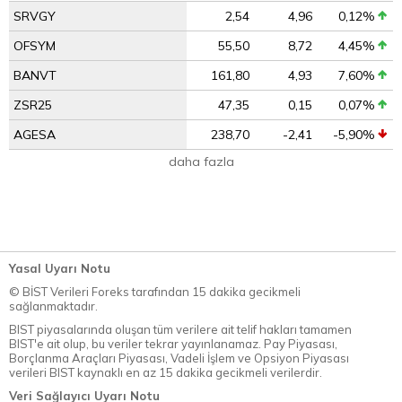
SRVGY
2,54
4,96
0,12%
OFSYM
55,50
8,72
4,45%
BANVT
161,80
4,93
7,60%
ZSR25
47,35
0,15
0,07%
AGESA
238,70
-2,41
-5,90%
daha fazla
Yasal Uyarı Notu
© BİST Verileri Foreks tarafından 15 dakika gecikmeli
sağlanmaktadır.
BIST piyasalarında oluşan tüm verilere ait telif hakları tamamen
BIST'e ait olup, bu veriler tekrar yayınlanamaz. Pay Piyasası,
Borçlanma Araçları Piyasası, Vadeli İşlem ve Opsiyon Piyasası
verileri BIST kaynaklı en az 15 dakika gecikmeli verilerdir.
Veri Sağlayıcı Uyarı Notu