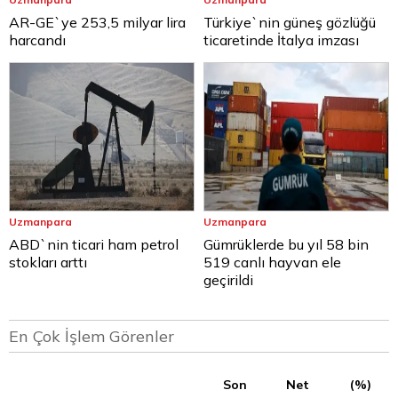
AR-GE`ye 253,5 milyar lira
Türkiye`nin güneş gözlüğü
harcandı
ticaretinde İtalya imzası
Uzmanpara
Uzmanpara
ABD`nin ticari ham petrol
Gümrüklerde bu yıl 58 bin
stokları arttı
519 canlı hayvan ele
geçirildi
En Çok İşlem Görenler
Son
Net
(%)