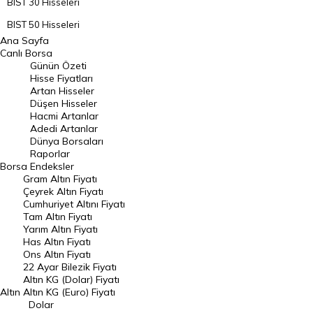
BIST 30 Hisseleri
BIST 50 Hisseleri
Ana Sayfa
BIST 100 Hisseleri
Canlı Borsa
Günün Özeti
En Çok Artan Hisseler
Hisse Fiyatları
Artan Hisseler
En Çok Düşen Hisseler
Düşen Hisseler
Hacmi Artanlar
Hacmi Artanlar
Adedi Artanlar
Geçmiş Kapanışlar
Dünya Borsaları
Raporlar
Dünya Borsaları
Borsa
Endeksler
Gram Altın Fiyatı
Raporlar
Çeyrek Altın Fiyatı
Endeksler
Cumhuriyet Altını Fiyatı
Tam Altın Fiyatı
Yarım Altın Fiyatı
DÖVİZ
Has Altın Fiyatı
Ons Altın Fiyatı
Döviz Kuru
22 Ayar Bilezik Fiyatı
Dolar Kuru
Altın KG (Dolar) Fiyatı
Altın
Altın KG (Euro) Fiyatı
Euro Kuru
Dolar