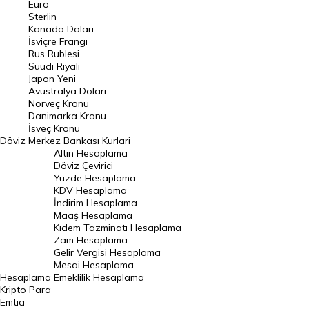
Euro
Pound Kuru
Sterlin
Kanada Doları
Frank Kuru
İsviçre Frangı
Riyal Kuru
Rus Rublesi
Suudi Riyali
Avustralya Doları
Japon Yeni
Avustralya Doları
Danimarka Kronu Kuru
Norveç Kronu
Danimarka Kronu
Kanada Doları Kuru
İsveç Kronu
Döviz
Merkez Bankası Kurlari
Norveç Kronu Kuru
Altın Hesaplama
İsveç Kronu Kuru
Döviz Çevirici
Yüzde Hesaplama
Japon Yeni Kuru
KDV Hesaplama
İndirim Hesaplama
Serbest Piyasa Döviz Kurları
Maaş Hesaplama
Kıdem Tazminatı Hesaplama
Merkez Bankası Döviz Kurları
Zam Hesaplama
Gelir Vergisi Hesaplama
ALTIN
Mesai Hesaplama
Hesaplama
Emeklilik Hesaplama
Altın Fiyatları
Kripto Para
Emtia
Gram Altın Fiyatı