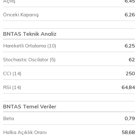
Açılış
6,45
Önceki Kapanış
6,26
BNTAS Teknik Analiz
Hareketli Ortalama (10)
6,25
Stochastic Oscilator (5)
62
CCI (14)
250
RSI (14)
64,84
BNTAS Temel Veriler
Beta
0,79
Halka Açıklık Oranı
58,68