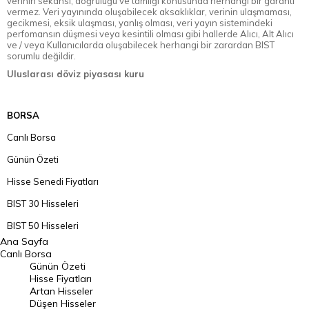
verinin sekansı, doğruluğu ve tamlığı konusunda herhangi bir garanti
vermez. Veri yayınında oluşabilecek aksaklıklar, verinin ulaşmaması,
gecikmesi, eksik ulaşması, yanlış olması, veri yayın sistemindeki
perfomansın düşmesi veya kesintili olması gibi hallerde Alıcı, Alt Alıcı
ve / veya Kullanıcılarda oluşabilecek herhangi bir zarardan BIST
sorumlu değildir.
Uluslarası döviz piyasası kuru
BORSA
Canlı Borsa
Günün Özeti
Hisse Senedi Fiyatları
BIST 30 Hisseleri
BIST 50 Hisseleri
Ana Sayfa
BIST 100 Hisseleri
Canlı Borsa
Günün Özeti
En Çok Artan Hisseler
Hisse Fiyatları
Artan Hisseler
En Çok Düşen Hisseler
Düşen Hisseler