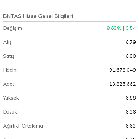
BNTAS Hisse Genel Bilgileri
Değişim
8,63% | 0,54
Alış
6,79
Satış
6,80
Hacim
91.678.049
Adet
13.825.662
Yüksek
6,88
Düşük
6,36
Ağırlıklı Ortalama
6,63