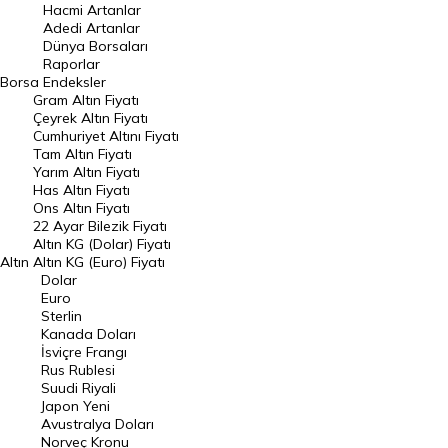
Hacmi Artanlar
Hacmi Artanlar
Adedi Artanlar
Geçmiş Kapanışlar
Dünya Borsaları
Raporlar
Dünya Borsaları
Borsa
Endeksler
Gram Altın Fiyatı
Raporlar
Çeyrek Altın Fiyatı
Endeksler
Cumhuriyet Altını Fiyatı
Tam Altın Fiyatı
Yarım Altın Fiyatı
DÖVİZ
Has Altın Fiyatı
Ons Altın Fiyatı
Döviz Kuru
22 Ayar Bilezik Fiyatı
Dolar Kuru
Altın KG (Dolar) Fiyatı
Altın
Altın KG (Euro) Fiyatı
Euro Kuru
Dolar
Euro
Pound Kuru
Sterlin
Kanada Doları
Frank Kuru
İsviçre Frangı
Riyal Kuru
Rus Rublesi
Suudi Riyali
Avustralya Doları
Japon Yeni
Avustralya Doları
Danimarka Kronu Kuru
Norveç Kronu