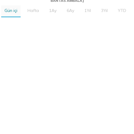
BANTAS AMBALAJ
Gün içi
Hafta
1Ay
6Ay
1Yıl
3Yıl
YTD