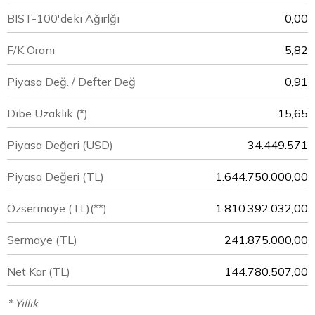
BIST-100'deki Ağırlğı
0,00
F/K Oranı
5,82
Piyasa Değ. / Defter Değ
0,91
Dibe Uzaklık (*)
15,65
Piyasa Değeri
(USD)
34.449.571
Piyasa Değeri
(TL)
1.644.750.000,00
Özsermaye
(TL)(**)
1.810.392.032,00
Sermaye
(TL)
241.875.000,00
Net Kar
(TL)
144.780.507,00
* Yıllık