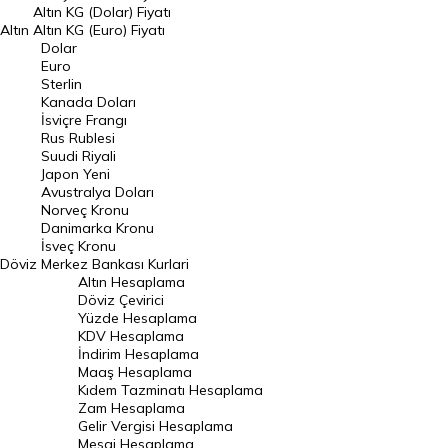
Dolar Kuru
Altın KG (Dolar) Fiyatı
Altın
Altın KG (Euro) Fiyatı
Euro Kuru
Dolar
Euro
Pound Kuru
Sterlin
Kanada Doları
Frank Kuru
İsviçre Frangı
Riyal Kuru
Rus Rublesi
Suudi Riyali
Avustralya Doları
Japon Yeni
Avustralya Doları
Danimarka Kronu Kuru
Norveç Kronu
Danimarka Kronu
Kanada Doları Kuru
İsveç Kronu
Döviz
Merkez Bankası Kurlari
Norveç Kronu Kuru
Altın Hesaplama
İsveç Kronu Kuru
Döviz Çevirici
Yüzde Hesaplama
Japon Yeni Kuru
KDV Hesaplama
İndirim Hesaplama
Serbest Piyasa Döviz Kurları
Maaş Hesaplama
Kıdem Tazminatı Hesaplama
Merkez Bankası Döviz Kurları
Zam Hesaplama
Gelir Vergisi Hesaplama
ALTIN
Mesai Hesaplama