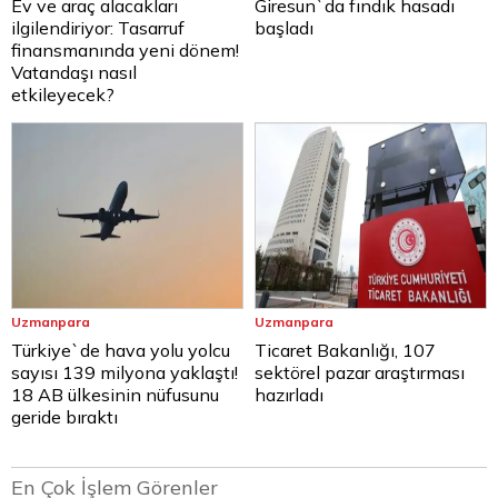
Ev ve araç alacakları
Giresun`da fındık hasadı
ilgilendiriyor: Tasarruf
başladı
finansmanında yeni dönem!
Vatandaşı nasıl
etkileyecek?
Uzmanpara
Uzmanpara
Türkiye`de hava yolu yolcu
Ticaret Bakanlığı, 107
sayısı 139 milyona yaklaştı!
sektörel pazar araştırması
18 AB ülkesinin nüfusunu
hazırladı
geride bıraktı
En Çok İşlem Görenler