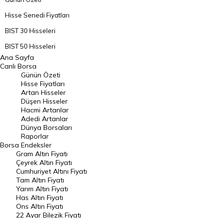
Hisse Senedi Fiyatları
BIST 30 Hisseleri
BIST 50 Hisseleri
Ana Sayfa
BIST 100 Hisseleri
Canlı Borsa
Günün Özeti
En Çok Artan Hisseler
Hisse Fiyatları
Artan Hisseler
En Çok Düşen Hisseler
Düşen Hisseler
Hacmi Artanlar
Hacmi Artanlar
Adedi Artanlar
Geçmiş Kapanışlar
Dünya Borsaları
Raporlar
Dünya Borsaları
Borsa
Endeksler
Gram Altın Fiyatı
Raporlar
Çeyrek Altın Fiyatı
Endeksler
Cumhuriyet Altını Fiyatı
Tam Altın Fiyatı
Yarım Altın Fiyatı
DÖVİZ
Has Altın Fiyatı
Ons Altın Fiyatı
Döviz Kuru
22 Ayar Bilezik Fiyatı