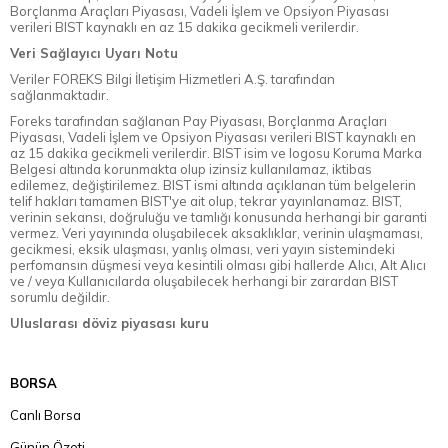
Borçlanma Araçları Piyasası, Vadeli İşlem ve Opsiyon Piyasası
verileri BIST kaynaklı en az 15 dakika gecikmeli verilerdir.
Veri Sağlayıcı Uyarı Notu
Veriler FOREKS Bilgi İletişim Hizmetleri A.Ş. tarafından
sağlanmaktadır.
Foreks tarafından sağlanan Pay Piyasası, Borçlanma Araçları
Piyasası, Vadeli İşlem ve Opsiyon Piyasası verileri BIST kaynaklı en
az 15 dakika gecikmeli verilerdir. BIST isim ve logosu Koruma Marka
Belgesi altında korunmakta olup izinsiz kullanılamaz, iktibas
edilemez, değiştirilemez. BIST ismi altında açıklanan tüm belgelerin
telif hakları tamamen BIST'ye ait olup, tekrar yayınlanamaz. BIST,
verinin sekansı, doğruluğu ve tamlığı konusunda herhangi bir garanti
vermez. Veri yayınında oluşabilecek aksaklıklar, verinin ulaşmaması,
gecikmesi, eksik ulaşması, yanlış olması, veri yayın sistemindeki
perfomansın düşmesi veya kesintili olması gibi hallerde Alıcı, Alt Alıcı
ve / veya Kullanıcılarda oluşabilecek herhangi bir zarardan BIST
sorumlu değildir.
Uluslarası döviz piyasası kuru
BORSA
Canlı Borsa
Günün Özeti