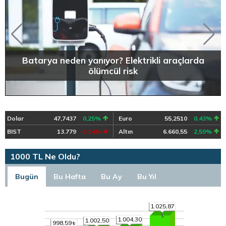
Batarya neden yanıyor? Elektrikli araçlarda
ölümcül risk
Dolar
47,7437
0,25%
Euro
55,2510
0,43%
BIST
13.779
-0,14%
Altın
6.660,55
2,59%
1000 TL Ne Oldu?
Bugün
Bu Hafta
Bu Ay
Bu Yıl
1.025,87
1.004,30
1.002,50
998,59