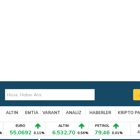
ALTIN
EMTİA
VARANT
ANALİZ
HABERLER
KRİPTO P
EURO
ALTIN
PETROL
55,0692
6.532,70
79,46
4
%
0,11%
0,56%
0,01%