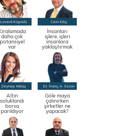
Levent Köprülü
Cem Kılıç
Kiralamada
İnsanları
daha çok
işlere, işleri
potansiyel
insanlara
var
yaklaştırmak
Zeynep Aktaş
Dr. İnanç A. Sözer
Altın
Göle maya
soluklandı
çalınırken
borsa
şirketler ne
parıldıyor
yapacak?