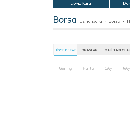
Döviz Kuru
Dol
Borsa
Uzmanpara
»
Borsa
»
H
HİSSE DETAY
ORANLAR
MALİ TABLOLA
Gün içi
Hafta
1Ay
6Ay