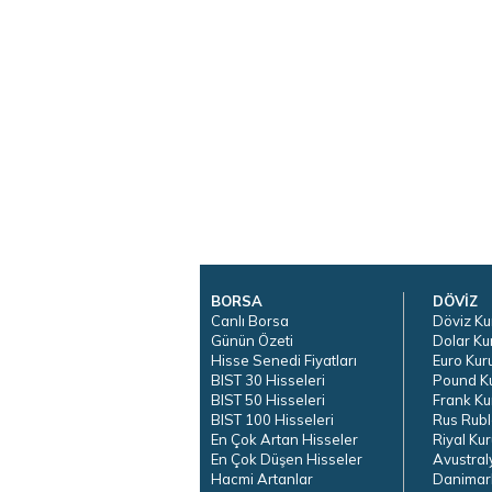
BORSA
DÖVİZ
Canlı Borsa
Döviz Ku
Günün Özeti
Dolar Ku
Hisse Senedi Fiyatları
Euro Kur
BIST 30 Hisseleri
Pound K
BIST 50 Hisseleri
Frank Ku
BIST 100 Hisseleri
Rus Rubl
En Çok Artan Hisseler
Riyal Kur
En Çok Düşen Hisseler
Avustral
Hacmi Artanlar
Danimar