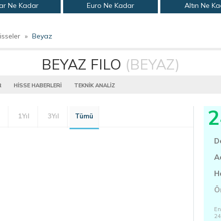
ar Ne Kadar
Euro Ne Kadar
Altın Ne K
isseler
»
Beyaz
BEYAZ FILO
(BEYAZ)
R
HİSSE HABERLERİ
TEKNİK ANALİZ
2
1Yıl
3Yıl
Tümü
D
A
H
Ö
En
24