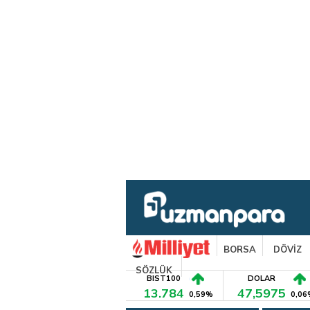
BORSA
DÖVİZ
SÖZLÜK
BIST100
DOLAR
13.784
47,5975
0,59%
0,06