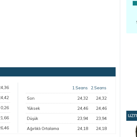
24,36
1.Seans
2.Seans
24,42
24,32
24,32
Son
0,26
24,46
24,46
Yüksek
uzm
21,66
23,94
23,94
Düşük
26,46
24,18
24,18
Ağırlıklı Ortalama