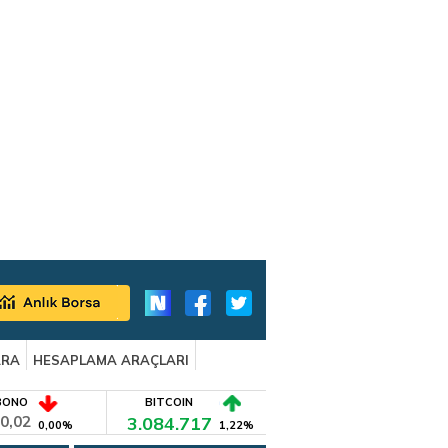
ARA
HESAPLAMA ARAÇLARI
BONO
BITCOIN
0,02
3.084.717
0,00%
1,22%