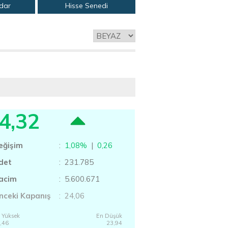
adar
Hisse Senedi
4,32
eğişim
:
1,08%
|
0,26
det
: 231.785
acim
: 5.600.671
nceki Kapanış
: 24,06
 Yüksek
En Düşük
,46
23,94