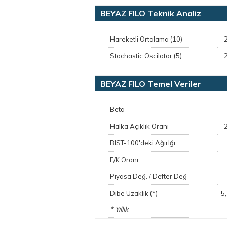
BEYAZ FILO Teknik Analiz
Hareketli Ortalama (10)
Stochastic Oscilator (5)
BEYAZ FILO Temel Veriler
Beta
Halka Açıklık Oranı
BIST-100'deki Ağırlğı
F/K Oranı
Piyasa Değ. / Defter Değ
5
Dibe Uzaklık (*)
* Yıllık