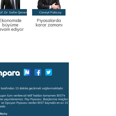
of. Dr. Sefer Şener
Cüneyt Paksoy
Ekonomide
Piyasalarda
büyüme
karar zamanı
evam ediyor
s tarafından 15 dakika gecikmeli sağlanmaktadır.
uşan tüm verilere ait telif hakları tamamen BIST'e
tekrar yayınlanamaz. Pay Piyasası, Borçlanma Araçları
m ve Opsiyon Piyasası verileri BIST kaynaklı en az 15
erdir.
ı Notu