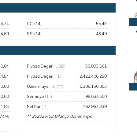
24,74
-55,43
CCI (14)
24,69
43,49
RSI (14)
0,04
50.893.561
Piyasa Değeri
(USD)
24,54
2.422.406.250
Piyasa Değeri
(TL)
0,00
1.306.156.803
Özsermaye
(TL)(**)
0,00
99.687.500
Sermaye
(TL)
1,85
-162.987.339
Net Kar
(TL)
** 202026-03 Bilanço dönemi için
,74%