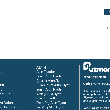
Pr
d
ALTIN
ru
Altın Fiyatları
ru
Gram Altın Fiyatı
Yasal Uyarı Notu
u
Çeyrek Altın Fiyatı
© BİST Verileri Forek
uru
Cumhuriyet Altını Fiyatı
ru
Yarım Altın Fiyatı
BIST piyasalarında ol
esi Kuru
Altın (ONS) Fiyatı
ait olup, bu veriler 
Piyasası, Vadeli İşle
u
Bilezik Fiyatları
dakika gecikmeli veril
ya Doları
Dolar/Kg Altın Fiyatı
ka Kronu Kuru
Euro/Kg Altın Fiyatı
Veri Sağlayıcı Uyar