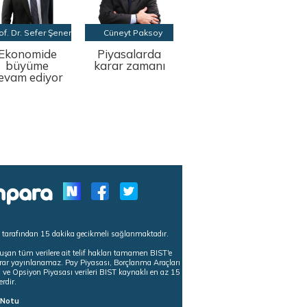
of. Dr. Sefer Şener
Cüneyt Paksoy
Ekonomide
Piyasalarda
büyüme
karar zamanı
evam ediyor
s tarafından 15 dakika gecikmeli sağlanmaktadır.
uşan tüm verilere ait telif hakları tamamen BIST'e
tekrar yayınlanamaz. Pay Piyasası, Borçlanma Araçları
m ve Opsiyon Piyasası verileri BIST kaynaklı en az 15
erdir.
ı Notu