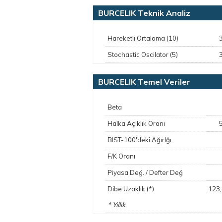
BURCELIK Teknik Analiz
Hareketli Ortalama (10)
Stochastic Oscilator (5)
BURCELIK Temel Veriler
Beta
Halka Açıklık Oranı
BIST-100'deki Ağırlğı
F/K Oranı
Piyasa Değ. / Defter Değ
123
Dibe Uzaklık (*)
* Yıllık