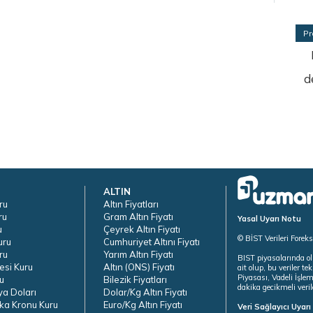
Pr
d
ALTIN
ru
Altın Fiyatları
ru
Gram Altın Fiyatı
Yasal Uyarı Notu
u
Çeyrek Altın Fiyatı
© BİST Verileri Forek
uru
Cumhuriyet Altını Fiyatı
ru
Yarım Altın Fiyatı
BIST piyasalarında ol
esi Kuru
Altın (ONS) Fiyatı
ait olup, bu veriler 
Piyasası, Vadeli İşle
u
Bilezik Fiyatları
dakika gecikmeli veril
ya Doları
Dolar/Kg Altın Fiyatı
ka Kronu Kuru
Euro/Kg Altın Fiyatı
Veri Sağlayıcı Uyar