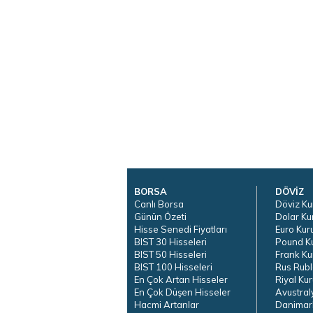
BORSA
DÖVİZ
Canlı Borsa
Döviz Ku
Günün Özeti
Dolar Ku
Hisse Senedi Fiyatları
Euro Kur
BIST 30 Hisseleri
Pound K
BIST 50 Hisseleri
Frank Ku
BIST 100 Hisseleri
Rus Rubl
En Çok Artan Hisseler
Riyal Kur
En Çok Düşen Hisseler
Avustral
Hacmi Artanlar
Danimar