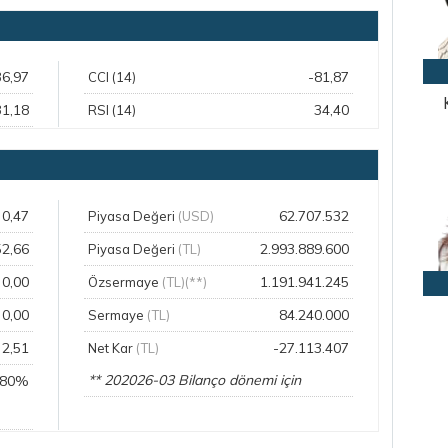
36,97
-81,87
CCI (14)
31,18
34,40
RSI (14)
0,47
62.707.532
Piyasa Değeri
(USD)
52,66
2.993.889.600
Piyasa Değeri
(TL)
0,00
1.191.941.245
Özsermaye
(TL)(**)
0,00
84.240.000
Sermaye
(TL)
2,51
-27.113.407
Net Kar
(TL)
** 202026-03 Bilanço dönemi için
,80%