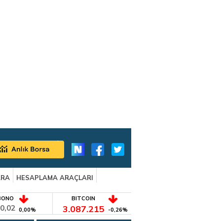
ARA
HESAPLAMA ARAÇLARI
BONO
BITCOIN
0,02
3.087.215
0,00%
-0,26%