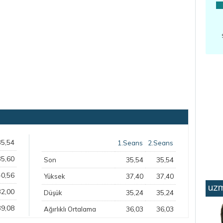
35,54
1.Seans
2.Seans
35,60
35,54
35,54
Son
-0,56
37,40
37,40
Yüksek
uzm
32,00
35,24
35,24
Düşük
39,08
36,03
36,03
Ağırlıklı Ortalama