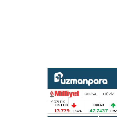
BORSA
DÖVİZ
SÖZLÜK
BIST100
DOLAR
13.779
47,7437
-0,14%
0,25