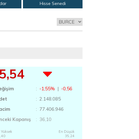
adar
Hisse Senedi
5,54
eğişim
:
-1,55%
|
-0,56
det
: 2.148.085
acim
: 77.406.946
nceki Kapanış
: 36,10
 Yüksek
En Düşük
,40
35,24