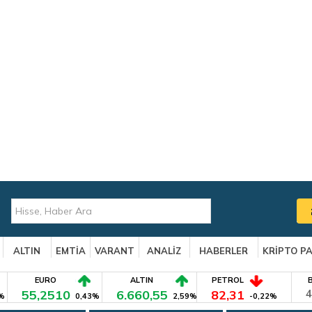
ALTIN
EMTİA
VARANT
ANALİZ
HABERLER
KRİPTO P
EURO
ALTIN
PETROL
55,2510
6.660,55
82,31
4
%
0,43%
2,59%
-0,22%