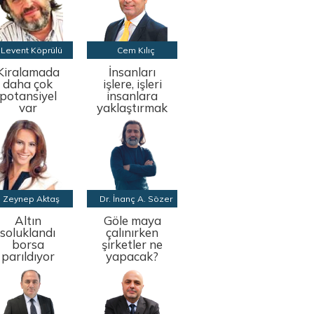
Levent Köprülü
Cem Kılıç
Kiralamada
İnsanları
daha çok
işlere, işleri
potansiyel
insanlara
var
yaklaştırmak
Zeynep Aktaş
Dr. İnanç A. Sözer
Altın
Göle maya
soluklandı
çalınırken
borsa
şirketler ne
parıldıyor
yapacak?