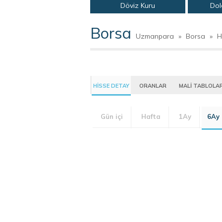
Döviz Kuru
Dol
Borsa
Uzmanpara
»
Borsa
»
H
HİSSE DETAY
ORANLAR
MALİ TABLOLA
Gün içi
Hafta
1Ay
6Ay