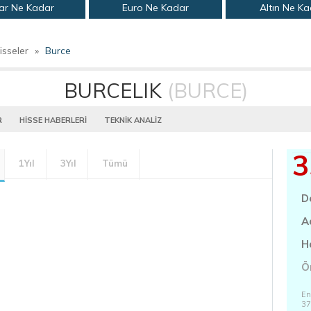
ar Ne Kadar
Euro Ne Kadar
Altın Ne K
isseler
»
Burce
BURCELIK
(BURCE)
R
HİSSE HABERLERİ
TEKNİK ANALİZ
3
1Yıl
3Yıl
Tümü
D
A
H
Ö
En
37