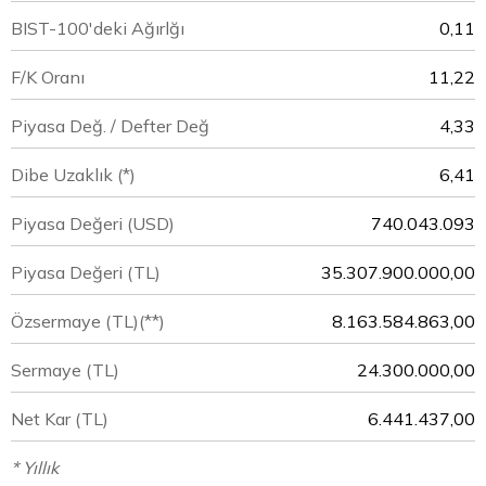
BIST-100'deki Ağırlğı
0,11
F/K Oranı
11,22
Piyasa Değ. / Defter Değ
4,33
Dibe Uzaklık (*)
6,41
Piyasa Değeri
(USD)
740.043.093
Piyasa Değeri
(TL)
35.307.900.000,00
Özsermaye
(TL)(**)
8.163.584.863,00
Sermaye
(TL)
24.300.000,00
Net Kar
(TL)
6.441.437,00
* Yıllık