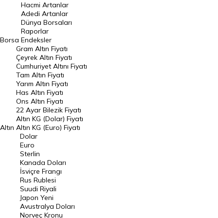
Hacmi Artanlar
Hacmi Artanlar
Adedi Artanlar
Geçmiş Kapanışlar
Dünya Borsaları
Raporlar
Dünya Borsaları
Borsa
Endeksler
Gram Altın Fiyatı
Raporlar
Çeyrek Altın Fiyatı
Endeksler
Cumhuriyet Altını Fiyatı
Tam Altın Fiyatı
Yarım Altın Fiyatı
DÖVİZ
Has Altın Fiyatı
Ons Altın Fiyatı
Döviz Kuru
22 Ayar Bilezik Fiyatı
Dolar Kuru
Altın KG (Dolar) Fiyatı
Altın
Altın KG (Euro) Fiyatı
Euro Kuru
Dolar
Euro
Pound Kuru
Sterlin
Kanada Doları
Frank Kuru
İsviçre Frangı
Riyal Kuru
Rus Rublesi
Suudi Riyali
Avustralya Doları
Japon Yeni
Avustralya Doları
Danimarka Kronu Kuru
Norveç Kronu