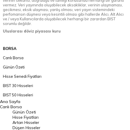
verinin sekansı, doğruluğu ve tamlığı konusunda herhangi bir garanti
vermez. Veri yayınında oluşabilecek aksaklıklar, verinin ulaşmaması,
gecikmesi, eksik ulaşması, yanlış olması, veri yayın sistemindeki
perfomansın düşmesi veya kesintili olması gibi hallerde Alıcı, Alt Alıcı
ve / veya Kullanıcılarda oluşabilecek herhangi bir zarardan BIST
sorumlu değildir.
Uluslarası döviz piyasası kuru
BORSA
Canlı Borsa
Günün Özeti
Hisse Senedi Fiyatları
BIST 30 Hisseleri
BIST 50 Hisseleri
Ana Sayfa
BIST 100 Hisseleri
Canlı Borsa
Günün Özeti
En Çok Artan Hisseler
Hisse Fiyatları
Artan Hisseler
En Çok Düşen Hisseler
Düşen Hisseler