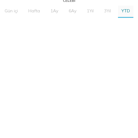
CELEBI
Gün içi
Hafta
1Ay
6Ay
1Yıl
3Yıl
YTD