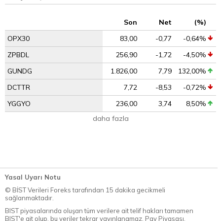
Son
Net
(%)
OPX30
83,00
-0,77
-0,64%
ZPBDL
256,90
-1,72
-4,50%
GUNDG
1.826,00
7,79
132,00%
DCTTR
7,72
-8,53
-0,72%
YGGYO
236,00
3,74
8,50%
daha fazla
Yasal Uyarı Notu
© BİST Verileri Foreks tarafından 15 dakika gecikmeli
sağlanmaktadır.
BIST piyasalarında oluşan tüm verilere ait telif hakları tamamen
BIST'e ait olup, bu veriler tekrar yayınlanamaz. Pay Piyasası,