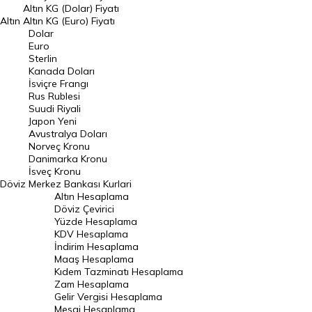
Dolar Kuru
Altın KG (Dolar) Fiyatı
Altın
Altın KG (Euro) Fiyatı
Euro Kuru
Dolar
Euro
Pound Kuru
Sterlin
Kanada Doları
Frank Kuru
İsviçre Frangı
Riyal Kuru
Rus Rublesi
Suudi Riyali
Avustralya Doları
Japon Yeni
Avustralya Doları
Danimarka Kronu Kuru
Norveç Kronu
Danimarka Kronu
Kanada Doları Kuru
İsveç Kronu
Döviz
Merkez Bankası Kurlari
Norveç Kronu Kuru
Altın Hesaplama
İsveç Kronu Kuru
Döviz Çevirici
Yüzde Hesaplama
Japon Yeni Kuru
KDV Hesaplama
İndirim Hesaplama
Serbest Piyasa Döviz Kurları
Maaş Hesaplama
Kıdem Tazminatı Hesaplama
Merkez Bankası Döviz Kurları
Zam Hesaplama
Gelir Vergisi Hesaplama
ALTIN
Mesai Hesaplama