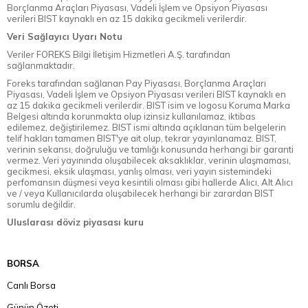
Borçlanma Araçları Piyasası, Vadeli İşlem ve Opsiyon Piyasası
verileri BIST kaynaklı en az 15 dakika gecikmeli verilerdir.
Veri Sağlayıcı Uyarı Notu
Veriler FOREKS Bilgi İletişim Hizmetleri A.Ş. tarafından
sağlanmaktadır.
Foreks tarafından sağlanan Pay Piyasası, Borçlanma Araçları
Piyasası, Vadeli İşlem ve Opsiyon Piyasası verileri BIST kaynaklı en
az 15 dakika gecikmeli verilerdir. BIST isim ve logosu Koruma Marka
Belgesi altında korunmakta olup izinsiz kullanılamaz, iktibas
edilemez, değiştirilemez. BIST ismi altında açıklanan tüm belgelerin
telif hakları tamamen BIST'ye ait olup, tekrar yayınlanamaz. BIST,
verinin sekansı, doğruluğu ve tamlığı konusunda herhangi bir garanti
vermez. Veri yayınında oluşabilecek aksaklıklar, verinin ulaşmaması,
gecikmesi, eksik ulaşması, yanlış olması, veri yayın sistemindeki
perfomansın düşmesi veya kesintili olması gibi hallerde Alıcı, Alt Alıcı
ve / veya Kullanıcılarda oluşabilecek herhangi bir zarardan BIST
sorumlu değildir.
Uluslarası döviz piyasası kuru
BORSA
Canlı Borsa
Günün Özeti