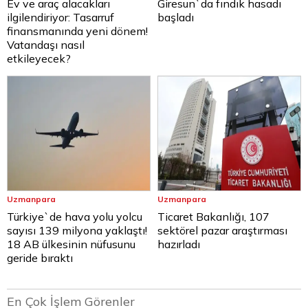
Ev ve araç alacakları
Giresun`da fındık hasadı
ilgilendiriyor: Tasarruf
başladı
finansmanında yeni dönem!
Vatandaşı nasıl
etkileyecek?
Uzmanpara
Uzmanpara
Türkiye`de hava yolu yolcu
Ticaret Bakanlığı, 107
sayısı 139 milyona yaklaştı!
sektörel pazar araştırması
18 AB ülkesinin nüfusunu
hazırladı
geride bıraktı
En Çok İşlem Görenler