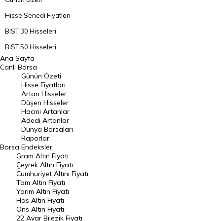
Hisse Senedi Fiyatları
BIST 30 Hisseleri
BIST 50 Hisseleri
Ana Sayfa
BIST 100 Hisseleri
Canlı Borsa
Günün Özeti
En Çok Artan Hisseler
Hisse Fiyatları
Artan Hisseler
En Çok Düşen Hisseler
Düşen Hisseler
Hacmi Artanlar
Hacmi Artanlar
Adedi Artanlar
Geçmiş Kapanışlar
Dünya Borsaları
Raporlar
Dünya Borsaları
Borsa
Endeksler
Gram Altın Fiyatı
Raporlar
Çeyrek Altın Fiyatı
Endeksler
Cumhuriyet Altını Fiyatı
Tam Altın Fiyatı
Yarım Altın Fiyatı
DÖVİZ
Has Altın Fiyatı
Ons Altın Fiyatı
Döviz Kuru
22 Ayar Bilezik Fiyatı