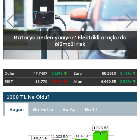
Batarya neden yanıyor? Elektrikli araçlarda
ölümcül risk
Dolar
47,7437
0,25%
Euro
55,2510
0,43%
BIST
13.779
-0,14%
Altın
6.660,55
2,59%
1000 TL Ne Oldu?
Bugün
Bu Hafta
Bu Ay
Bu Yıl
1.025,87
1.004,30
1.002,50
998,59