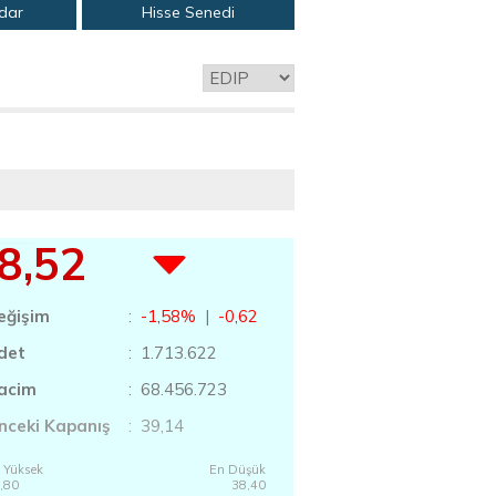
adar
Hisse Senedi
8,52
eğişim
:
-1,58%
|
-0,62
det
: 1.713.622
acim
: 68.456.723
nceki Kapanış
: 39,14
 Yüksek
En Düşük
,80
38,40