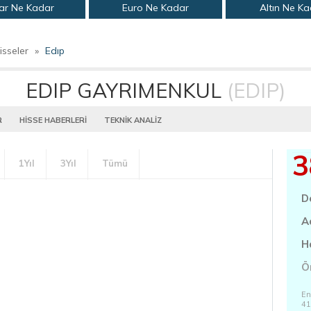
ar Ne Kadar
Euro Ne Kadar
Altın Ne K
isseler
»
Edıp
EDIP GAYRIMENKUL
(EDIP)
R
HİSSE HABERLERİ
TEKNİK ANALİZ
3
1Yıl
3Yıl
Tümü
D
A
H
Ö
En
41