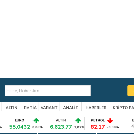
ALTIN
EMTİA
VARANT
ANALİZ
HABERLER
KRİPTO P
EURO
ALTIN
PETROL
55,0432
6.623,77
82,17
4
%
0,06%
2,02%
-0,39%