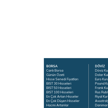
BORSA
DÖVİZ
Canlı Borsa
Döviz Ku
Günün Özeti
Dolar Ku
Hisse Senedi Fiyatları
Euro Kur
BIST 30 Hisseleri
Pound K
BIST 50 Hisseleri
Frank Ku
BIST 100 Hisseleri
Rus Rubl
En Çok Artan Hisseler
Riyal Kur
En Çok Düşen Hisseler
Avustral
Hacmi Artanlar
Danimar