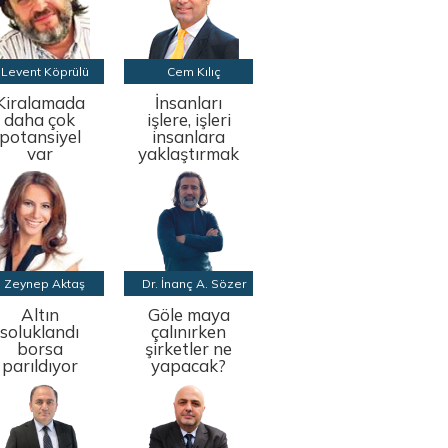
Levent Köprülü
Cem Kılıç
Kiralamada
İnsanları
daha çok
işlere, işleri
potansiyel
insanlara
var
yaklaştırmak
Zeynep Aktaş
Dr. İnanç A. Sözer
Altın
Göle maya
soluklandı
çalınırken
borsa
şirketler ne
parıldıyor
yapacak?