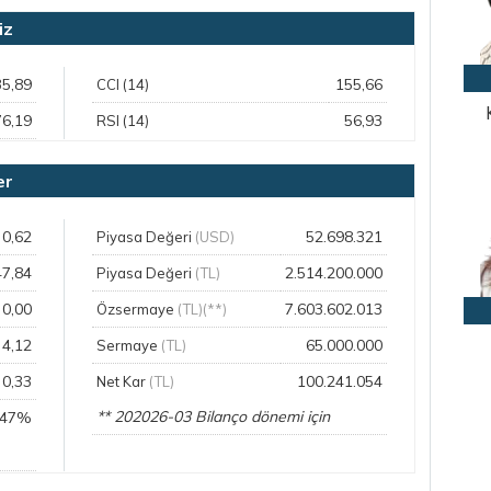
iz
35,89
155,66
CCI (14)
76,19
56,93
RSI (14)
er
0,62
52.698.321
Piyasa Değeri
(USD)
47,84
2.514.200.000
Piyasa Değeri
(TL)
0,00
7.603.602.013
Özsermaye
(TL)(**)
4,12
65.000.000
Sermaye
(TL)
0,33
100.241.054
Net Kar
(TL)
** 202026-03 Bilanço dönemi için
,47%