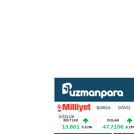
BORSA
DÖVİZ
SÖZLÜK
BIST100
DOLAR
13.801
47,7106
0,02%
0,18