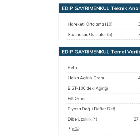
EDIP GAYRIMENKUL Teknik Anal
Hareketli Ortalama (10)
Stochastic Oscilator (5)
EDIP GAYRIMENKUL Temel Veril
Beta
Halka Açıklık Oranı
BIST-100'deki Ağırlğı
F/K Oranı
Piyasa Değ. / Defter Değ
27
Dibe Uzaklık (*)
* Yıllık