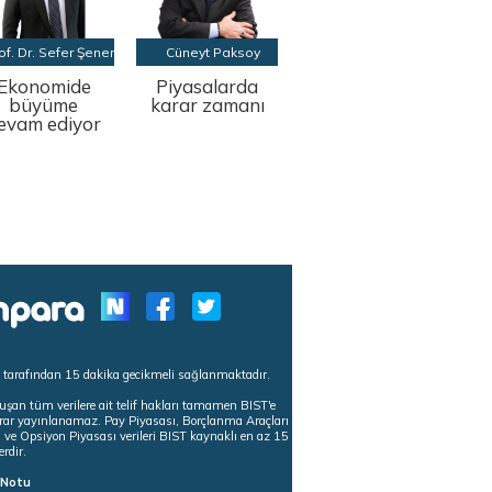
of. Dr. Sefer Şener
Cüneyt Paksoy
Ekonomide
Piyasalarda
büyüme
karar zamanı
evam ediyor
s tarafından 15 dakika gecikmeli sağlanmaktadır.
uşan tüm verilere ait telif hakları tamamen BIST'e
tekrar yayınlanamaz. Pay Piyasası, Borçlanma Araçları
m ve Opsiyon Piyasası verileri BIST kaynaklı en az 15
erdir.
ı Notu