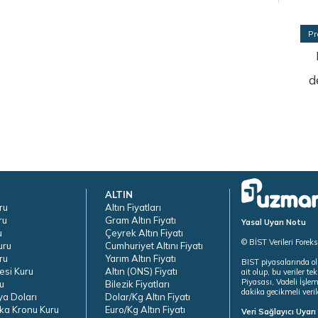
Pr
d
ALTIN
ru
Altın Fiyatları
ru
Gram Altın Fiyatı
Yasal Uyarı Notu
u
Çeyrek Altın Fiyatı
© BİST Verileri Forek
uru
Cumhuriyet Altını Fiyatı
ru
Yarım Altın Fiyatı
BIST piyasalarında ol
esi Kuru
Altın (ONS) Fiyatı
ait olup, bu veriler 
Piyasası, Vadeli İşle
u
Bilezik Fiyatları
dakika gecikmeli veril
ya Doları
Dolar/Kg Altın Fiyatı
ka Kronu Kuru
Euro/Kg Altın Fiyatı
Veri Sağlayıcı Uyar