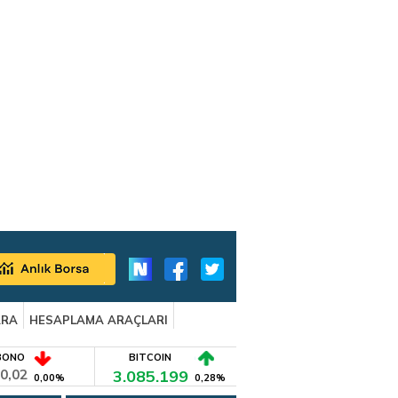
ARA
HESAPLAMA ARAÇLARI
BONO
BITCOIN
0,02
3.085.199
0,00%
0,28%