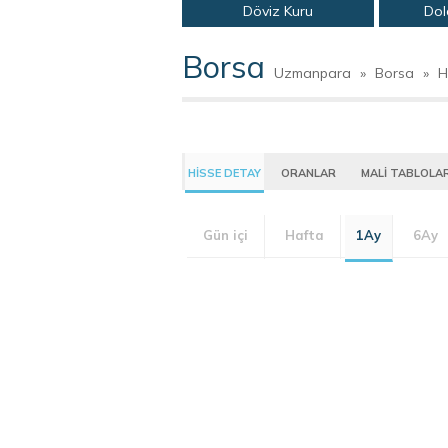
Döviz Kuru
Dol
Borsa
Uzmanpara
»
Borsa
»
H
HİSSE DETAY
ORANLAR
MALİ TABLOLA
Gün içi
Hafta
1Ay
6Ay