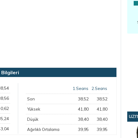
ilgileri
38,54
1.Seans
2.Seans
38,56
38,52
38,52
Son
-0,62
41,80
41,80
Yüksek
uzm
35,24
38,40
38,40
Düşük
43,04
39,95
39,95
Ağırlıklı Ortalama