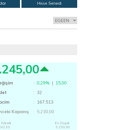
adar
Hisse Senedi
.245,00
eğişim
:
0,29%
|
15,00
det
: 32
acim
: 167.513
nceki Kapanış
: 5.230,00
 Yüksek
En Düşük
242,50
5.230,00