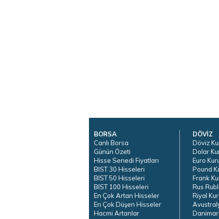
BORSA
DÖVİZ
Canlı Borsa
Döviz Ku
Günün Özeti
Dolar Ku
Hisse Senedi Fiyatları
Euro Kur
BIST 30 Hisseleri
Pound K
BIST 50 Hisseleri
Frank Ku
BIST 100 Hisseleri
Rus Rubl
En Çok Artan Hisseler
Riyal Kur
En Çok Düşen Hisseler
Avustral
Hacmi Artanlar
Danimar