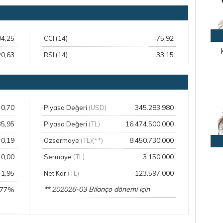
04,25
-75,92
CCI (14)
20,63
33,15
RSI (14)
0,70
345.283.980
Piyasa Değeri
(USD)
35,95
16.474.500.000
Piyasa Değeri
(TL)
0,19
8.450.730.000
Özsermaye
(TL)(**)
0,00
3.150.000
Sermaye
(TL)
1,95
-123.597.000
Net Kar
(TL)
** 202026-03 Bilanço dönemi için
,77%