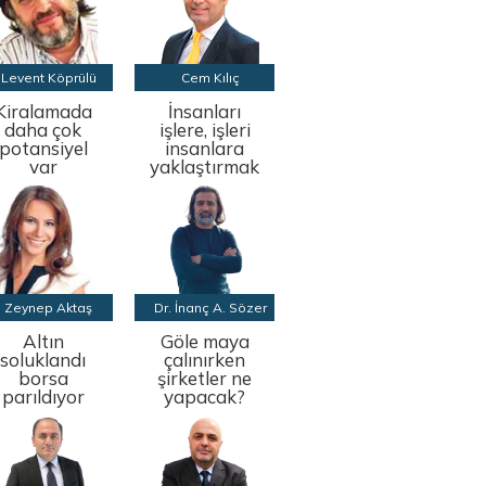
Levent Köprülü
Cem Kılıç
Kiralamada
İnsanları
daha çok
işlere, işleri
potansiyel
insanlara
var
yaklaştırmak
Zeynep Aktaş
Dr. İnanç A. Sözer
Altın
Göle maya
soluklandı
çalınırken
borsa
şirketler ne
parıldıyor
yapacak?