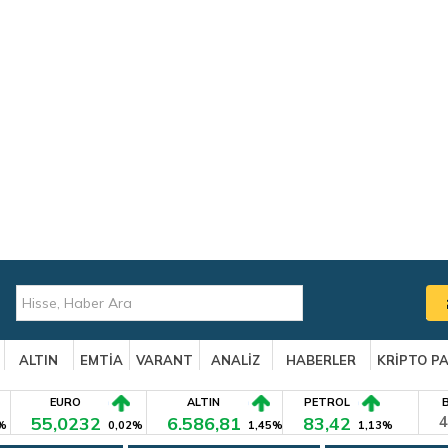
ALTIN
EMTİA
VARANT
ANALİZ
HABERLER
KRİPTO P
EURO
ALTIN
PETROL
55,0232
6.586,81
83,42
4
%
0,02%
1,45%
1,13%