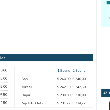
leri
40,00
1.Seans
2.Seans
45,00
5.240,00
5.240,00
Son
15,00
5.242,50
5.242,50
Yüksek
uzm
07,50
5.230,00
5.230,00
Düşük
52,50
5.234,77
5.234,77
Ağırlıklı Ortalama