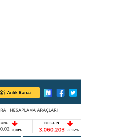
ARA
HESAPLAMA ARAÇLARI
BONO
BITCOIN
0,02
3.060.203
0,00%
-0,92%