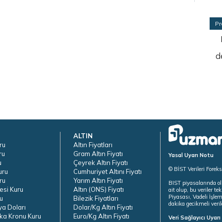
Pr
d
ALTIN
ru
Altın Fiyatları
ru
Gram Altın Fiyatı
Yasal Uyarı Notu
u
Çeyrek Altın Fiyatı
© BİST Verileri Forek
uru
Cumhuriyet Altını Fiyatı
ru
Yarım Altın Fiyatı
BIST piyasalarında ol
esi Kuru
Altın (ONS) Fiyatı
ait olup, bu veriler 
Piyasası, Vadeli İşle
u
Bilezik Fiyatları
dakika gecikmeli veril
ya Doları
Dolar/Kg Altın Fiyatı
ka Kronu Kuru
Euro/Kg Altın Fiyatı
Veri Sağlayıcı Uyar