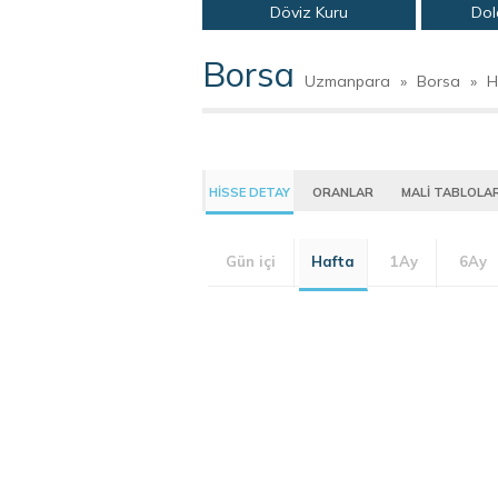
Döviz Kuru
Dol
Borsa
Uzmanpara
»
Borsa
»
H
HİSSE DETAY
ORANLAR
MALİ TABLOLA
Gün içi
Hafta
1Ay
6Ay