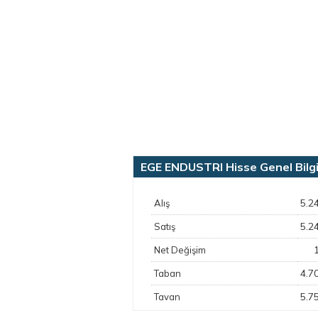
EGE ENDUSTRI Hisse Genel Bilgi
5.2
Alış
5.2
Satış
Net Değişim
4.7
Taban
5.7
Tavan