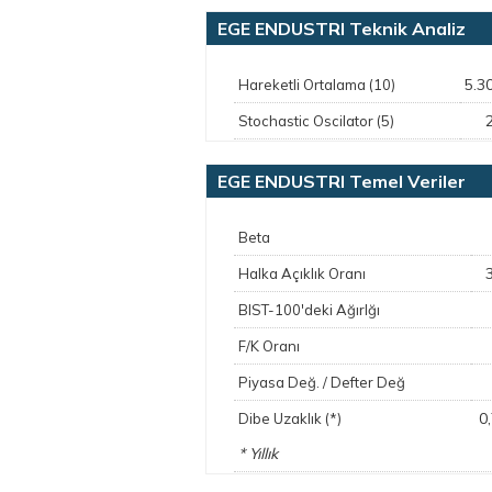
EGE ENDUSTRI Teknik Analiz
5.3
Hareketli Ortalama (10)
Stochastic Oscilator (5)
EGE ENDUSTRI Temel Veriler
Beta
Halka Açıklık Oranı
BIST-100'deki Ağırlğı
F/K Oranı
Piyasa Değ. / Defter Değ
0
Dibe Uzaklık (*)
* Yıllık