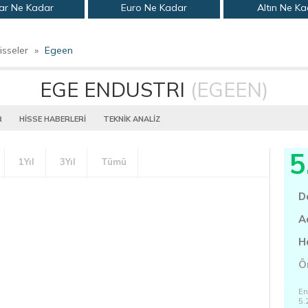
ar Ne Kadar
Euro Ne Kadar
Altın Ne K
isseler
»
Egeen
EGE ENDUSTRI
(EGEEN)
R
HİSSE HABERLERİ
TEKNİK ANALİZ
5
1Yıl
3Yıl
Tümü
D
A
H
Ö
En
5.