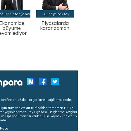
of. Dr. Sefer Şener
Cüneyt Paksoy
Ekonomide
Piyasalarda
büyüme
karar zamanı
evam ediyor
s tarafından 15 dakika gecikmeli sağlanmaktadır.
uşan tüm verilere ait telif hakları tamamen BIST'e
tekrar yayınlanamaz. Pay Piyasası, Borçlanma Araçları
m ve Opsiyon Piyasası verileri BIST kaynaklı en az 15
erdir.
ı Notu