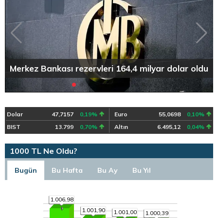
Merkez Bankası rezervleri 164,4 milyar dolar oldu
Dolar
47,7157
0,19%
Euro
55,0698
0,10%
BIST
13.799
0,70%
Altın
6.495,12
0,04%
1000 TL Ne Oldu?
Bugün
Bu Hafta
Bu Ay
Bu Yıl
1.006,98
1.001,90
1.001,00
1.000,39