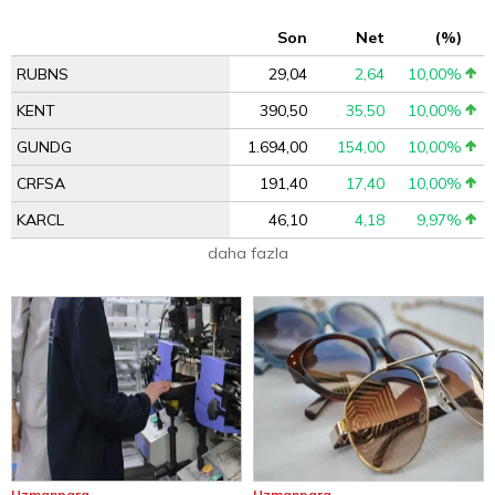
Son
Net
(%)
RUBNS
29,04
2,64
10,00%
KENT
390,50
35,50
10,00%
GUNDG
1.694,00
154,00
10,00%
CRFSA
191,40
17,40
10,00%
KARCL
46,10
4,18
9,97%
daha fazla
Uzmanpara
Uzmanpara