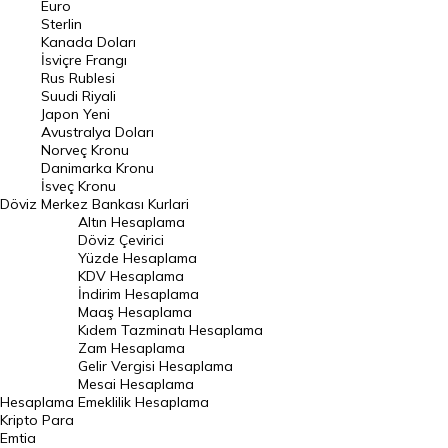
Euro
Pound Kuru
Sterlin
Kanada Doları
Frank Kuru
İsviçre Frangı
Riyal Kuru
Rus Rublesi
Suudi Riyali
Avustralya Doları
Japon Yeni
Avustralya Doları
Danimarka Kronu Kuru
Norveç Kronu
Danimarka Kronu
Kanada Doları Kuru
İsveç Kronu
Döviz
Merkez Bankası Kurlari
Norveç Kronu Kuru
Altın Hesaplama
İsveç Kronu Kuru
Döviz Çevirici
Yüzde Hesaplama
Japon Yeni Kuru
KDV Hesaplama
İndirim Hesaplama
Serbest Piyasa Döviz Kurları
Maaş Hesaplama
Kıdem Tazminatı Hesaplama
Merkez Bankası Döviz Kurları
Zam Hesaplama
Gelir Vergisi Hesaplama
ALTIN
Mesai Hesaplama
Hesaplama
Emeklilik Hesaplama
Altın Fiyatları
Kripto Para
Emtia
Gram Altın Fiyatı