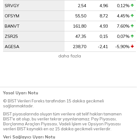
SRVGY
2,54
4,96
0,12%
OFSYM
55,50
8,72
4,45%
BANVT
161,80
4,93
7,60%
ZSR25
47,35
0,15
0,07%
AGESA
238,70
-2,41
-5,90%
daha fazla
Yasal Uyarı Notu
© BİST Verileri Foreks tarafından 15 dakika gecikmeli
sağlanmaktadır.
BIST piyasalarında oluşan tüm verilere ait telif hakları tamamen
BIST'e ait olup, bu veriler tekrar yayınlanamaz. Pay Piyasası,
Borçlanma Araçları Piyasası, Vadeli İşlem ve Opsiyon Piyasası
verileri BIST kaynaklı en az 15 dakika gecikmeli verilerdir.
Veri Sağlayıcı Uyarı Notu