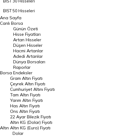
BIST 30 Hisseleri
BIST 50 Hisseleri
Ana Sayfa
BIST 100 Hisseleri
Canlı Borsa
Günün Özeti
En Çok Artan Hisseler
Hisse Fiyatları
Artan Hisseler
En Çok Düşen Hisseler
Düşen Hisseler
Hacmi Artanlar
Hacmi Artanlar
Adedi Artanlar
Geçmiş Kapanışlar
Dünya Borsaları
Raporlar
Dünya Borsaları
Borsa
Endeksler
Gram Altın Fiyatı
Raporlar
Çeyrek Altın Fiyatı
Endeksler
Cumhuriyet Altını Fiyatı
Tam Altın Fiyatı
Yarım Altın Fiyatı
DÖVİZ
Has Altın Fiyatı
Ons Altın Fiyatı
Döviz Kuru
22 Ayar Bilezik Fiyatı
Dolar Kuru
Altın KG (Dolar) Fiyatı
Altın
Altın KG (Euro) Fiyatı
Euro Kuru
Dolar