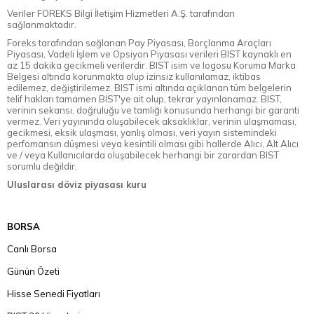
Veriler FOREKS Bilgi İletişim Hizmetleri A.Ş. tarafından
sağlanmaktadır.
Foreks tarafından sağlanan Pay Piyasası, Borçlanma Araçları
Piyasası, Vadeli İşlem ve Opsiyon Piyasası verileri BIST kaynaklı en
az 15 dakika gecikmeli verilerdir. BIST isim ve logosu Koruma Marka
Belgesi altında korunmakta olup izinsiz kullanılamaz, iktibas
edilemez, değiştirilemez. BIST ismi altında açıklanan tüm belgelerin
telif hakları tamamen BIST'ye ait olup, tekrar yayınlanamaz. BIST,
verinin sekansı, doğruluğu ve tamlığı konusunda herhangi bir garanti
vermez. Veri yayınında oluşabilecek aksaklıklar, verinin ulaşmaması,
gecikmesi, eksik ulaşması, yanlış olması, veri yayın sistemindeki
perfomansın düşmesi veya kesintili olması gibi hallerde Alıcı, Alt Alıcı
ve / veya Kullanıcılarda oluşabilecek herhangi bir zarardan BIST
sorumlu değildir.
Uluslarası döviz piyasası kuru
BORSA
Canlı Borsa
Günün Özeti
Hisse Senedi Fiyatları