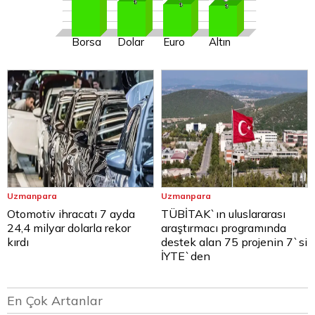
Borsa
Dolar
Euro
Altın
Uzmanpara
Uzmanpara
Otomotiv ihracatı 7 ayda
TÜBİTAK`ın uluslararası
24,4 milyar dolarla rekor
araştırmacı programında
kırdı
destek alan 75 projenin 7`si
İYTE`den
En Çok Artanlar