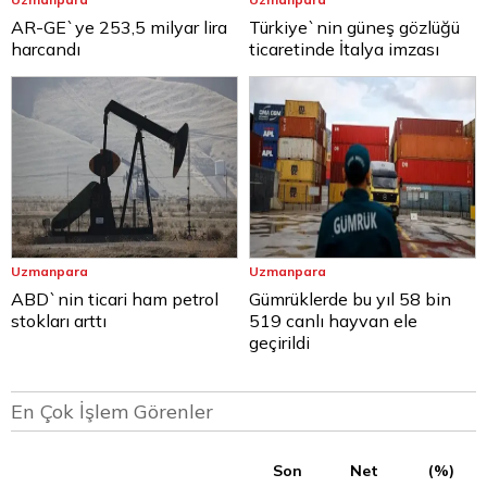
AR-GE`ye 253,5 milyar lira
Türkiye`nin güneş gözlüğü
harcandı
ticaretinde İtalya imzası
Uzmanpara
Uzmanpara
ABD`nin ticari ham petrol
Gümrüklerde bu yıl 58 bin
stokları arttı
519 canlı hayvan ele
geçirildi
En Çok İşlem Görenler
Son
Net
(%)