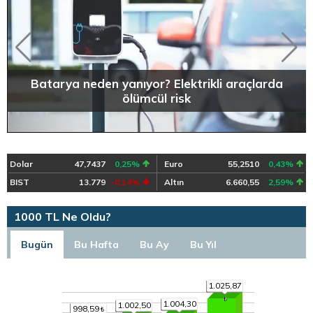
Batarya neden yanıyor? Elektrikli araçlarda
ölümcül risk
Dolar
47,7437
0,25%
Euro
55,2510
0,43%
BIST
13.779
-0,14%
Altın
6.660,55
2,59%
1000 TL Ne Oldu?
Bugün
Bu Hafta
Bu Ay
Bu Yıl
1.025,87
1.004,30
1.002,50
998,59