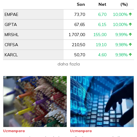
Son
Net
(%)
EMPAE
73,70
6,70
10,00%
GIPTA
67,65
6,15
10,00%
MRSHL
1.707,00
155,00
9,99%
CRFSA
210,50
19,10
9,98%
KARCL
50,70
4,60
9,98%
daha fazla
Uzmanpara
Uzmanpara