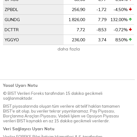
ZPBDL
256,90
-1,72
-4,50%
GUNDG
1.826,00
7,79
132,00%
DCTTR
7,72
-8,53
-0,72%
YGGYO
236,00
3,74
8,50%
daha fazla
Yasal Uyarı Notu
© BİST Verileri Foreks tarafından 15 dakika gecikmeli
sağlanmaktadır.
BIST piyasalarında oluşan tüm verilere ait telif hakları tamamen
BIST'e ait olup, bu veriler tekrar yayınlanamaz. Pay Piyasası,
Borçlanma Araçları Piyasası, Vadeli İşlem ve Opsiyon Piyasası
verileri BIST kaynaklı en az 15 dakika gecikmeli verilerdir.
Veri Sağlayıcı Uyarı Notu
Veriler FOREKS Bilgi İletişim Hizmetleri A.Ş. tarafından