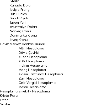
Sterlin
Kanada Doları
Frank Kuru
İsviçre Frangı
Riyal Kuru
Rus Rublesi
Suudi Riyali
Avustralya Doları
Japon Yeni
Avustralya Doları
Danimarka Kronu Kuru
Norveç Kronu
Danimarka Kronu
Kanada Doları Kuru
İsveç Kronu
Döviz
Merkez Bankası Kurlari
Norveç Kronu Kuru
Altın Hesaplama
İsveç Kronu Kuru
Döviz Çevirici
Yüzde Hesaplama
Japon Yeni Kuru
KDV Hesaplama
İndirim Hesaplama
Serbest Piyasa Döviz Kurları
Maaş Hesaplama
Kıdem Tazminatı Hesaplama
Merkez Bankası Döviz Kurları
Zam Hesaplama
Gelir Vergisi Hesaplama
ALTIN
Mesai Hesaplama
Hesaplama
Emeklilik Hesaplama
Altın Fiyatları
Kripto Para
Emtia
Gram Altın Fiyatı
Sözlük