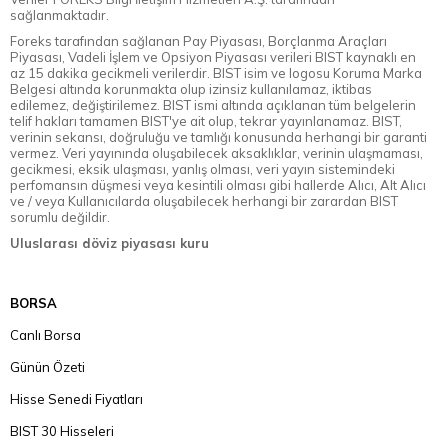
sağlanmaktadır.
Foreks tarafından sağlanan Pay Piyasası, Borçlanma Araçları
Piyasası, Vadeli İşlem ve Opsiyon Piyasası verileri BIST kaynaklı en
az 15 dakika gecikmeli verilerdir. BIST isim ve logosu Koruma Marka
Belgesi altında korunmakta olup izinsiz kullanılamaz, iktibas
edilemez, değiştirilemez. BIST ismi altında açıklanan tüm belgelerin
telif hakları tamamen BIST'ye ait olup, tekrar yayınlanamaz. BIST,
verinin sekansı, doğruluğu ve tamlığı konusunda herhangi bir garanti
vermez. Veri yayınında oluşabilecek aksaklıklar, verinin ulaşmaması,
gecikmesi, eksik ulaşması, yanlış olması, veri yayın sistemindeki
perfomansın düşmesi veya kesintili olması gibi hallerde Alıcı, Alt Alıcı
ve / veya Kullanıcılarda oluşabilecek herhangi bir zarardan BIST
sorumlu değildir.
Uluslarası döviz piyasası kuru
BORSA
Canlı Borsa
Günün Özeti
Hisse Senedi Fiyatları
BIST 30 Hisseleri