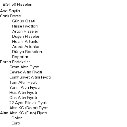
BIST 50 Hisseleri
Ana Sayfa
BIST 100 Hisseleri
Canlı Borsa
Günün Özeti
En Çok Artan Hisseler
Hisse Fiyatları
Artan Hisseler
En Çok Düşen Hisseler
Düşen Hisseler
Hacmi Artanlar
Hacmi Artanlar
Adedi Artanlar
Geçmiş Kapanışlar
Dünya Borsaları
Raporlar
Dünya Borsaları
Borsa
Endeksler
Gram Altın Fiyatı
Raporlar
Çeyrek Altın Fiyatı
Endeksler
Cumhuriyet Altını Fiyatı
Tam Altın Fiyatı
Yarım Altın Fiyatı
DÖVİZ
Has Altın Fiyatı
Ons Altın Fiyatı
Döviz Kuru
22 Ayar Bilezik Fiyatı
Dolar Kuru
Altın KG (Dolar) Fiyatı
Altın
Altın KG (Euro) Fiyatı
Euro Kuru
Dolar
Euro
Pound Kuru