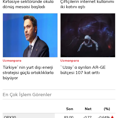
Kırtasiye sektöründe okula
Çiftçilerin internet kullanımı
dönüş mesaisi başladı
iki katını aştı
Uzmanpara
Uzmanpara
Türkiye`nin yurt dışı enerji
`Uzay`a ayrılan AR-GE
stratejisi güçlü ortaklıklarla
bütçesi 107 kat arttı
büyüyor
En Çok İşlem Görenler
Son
Net
(%)
OPX30
83,00
-0,77
-0,64%