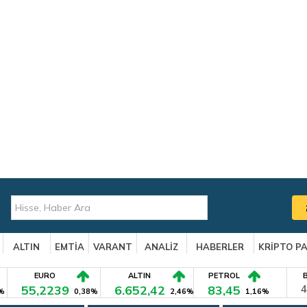
ALTIN
EMTİA
VARANT
ANALİZ
HABERLER
KRİPTO P
EURO
ALTIN
PETROL
55,2239
6.652,42
83,45
4
%
0,38%
2,46%
1,16%