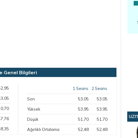
Genel Bilgileri
52,95
1.Seans
2.Seans
53,05
53,05
53,05
Son
0,70
53,95
53,95
Yüksek
uzm
47,76
51,70
51,70
Düşük
58,35
52,48
52,48
Ağırlıklı Ortalama