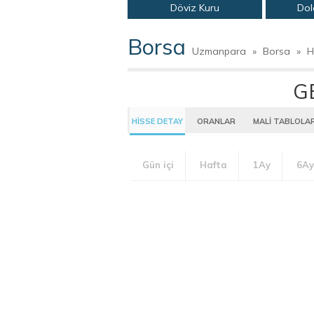
Döviz Kuru
Dol
Borsa
Uzmanpara
»
Borsa
»
H
G
HİSSE DETAY
ORANLAR
MALİ TABLOLA
Gün içi
Hafta
1Ay
6Ay