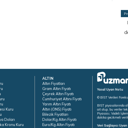
Pr
d
ALTIN
ru
Altın Fiyatları
ru
Gram Altın Fiyatı
Yasal Uyarı Notu
u
Çeyrek Altın Fiyatı
© BİST Verileri Forek
uru
Cumhuriyet Altını Fiyatı
ru
Yarım Altın Fiyatı
BIST piyasalarında ol
esi Kuru
Altın (ONS) Fiyatı
ait olup, bu veriler 
Piyasası, Vadeli İşle
u
Bilezik Fiyatları
dakika gecikmeli veril
ya Doları
Dolar/Kg Altın Fiyatı
ka Kronu Kuru
Euro/Kg Altın Fiyatı
Veri Sağlayıcı Uyar