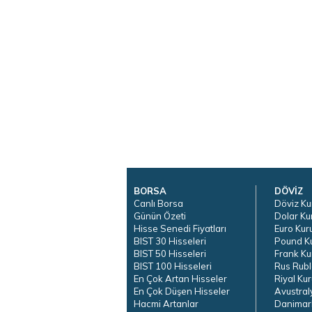
BORSA
DÖVİZ
Canlı Borsa
Döviz Ku
Günün Özeti
Dolar Ku
Hisse Senedi Fiyatları
Euro Kur
BIST 30 Hisseleri
Pound K
BIST 50 Hisseleri
Frank Ku
BIST 100 Hisseleri
Rus Rubl
En Çok Artan Hisseler
Riyal Kur
En Çok Düşen Hisseler
Avustral
Hacmi Artanlar
Danimar