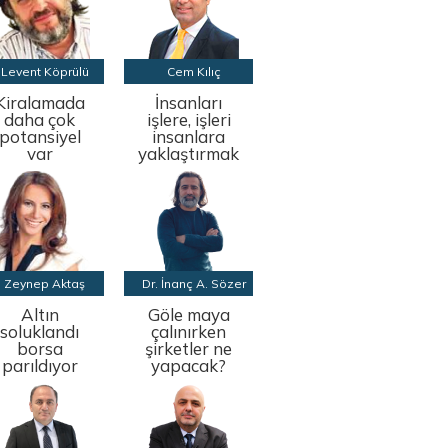
Levent Köprülü
Cem Kılıç
Kiralamada
İnsanları
daha çok
işlere, işleri
potansiyel
insanlara
var
yaklaştırmak
Zeynep Aktaş
Dr. İnanç A. Sözer
Altın
Göle maya
soluklandı
çalınırken
borsa
şirketler ne
parıldıyor
yapacak?