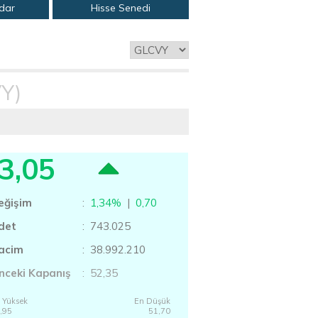
adar
Hisse Senedi
Y)
3,05
eğişim
:
1,34%
|
0,70
det
: 743.025
acim
: 38.992.210
nceki Kapanış
: 52,35
 Yüksek
En Düşük
,95
51,70