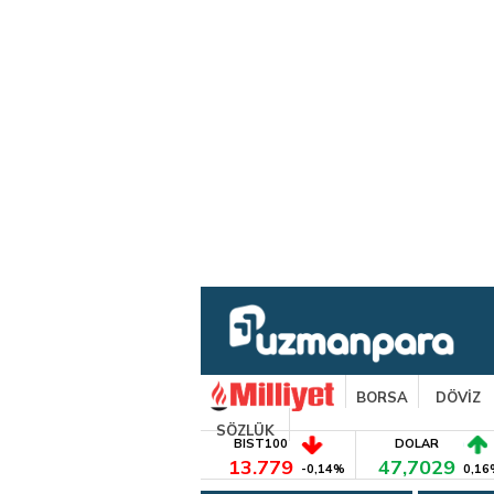
BORSA
DÖVİZ
SÖZLÜK
BIST100
DOLAR
13.779
47,7029
-0,14%
0,16