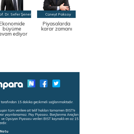
of. Dr. Sefer Şener
Cüneyt Paksoy
Ekonomide
Piyasalarda
büyüme
karar zamanı
evam ediyor
s tarafından 15 dakika gecikmeli sağlanmaktadır.
uşan tüm verilere ait telif hakları tamamen BIST'e
tekrar yayınlanamaz. Pay Piyasası, Borçlanma Araçları
m ve Opsiyon Piyasası verileri BIST kaynaklı en az 15
erdir.
ı Notu