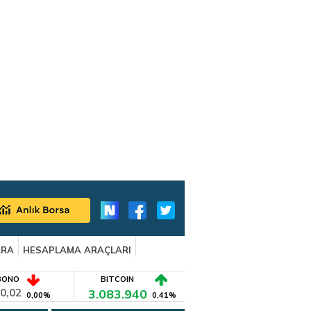
ARA
HESAPLAMA ARAÇLARI
BONO
BITCOIN
0,02
3.083.940
0,00%
0,41%