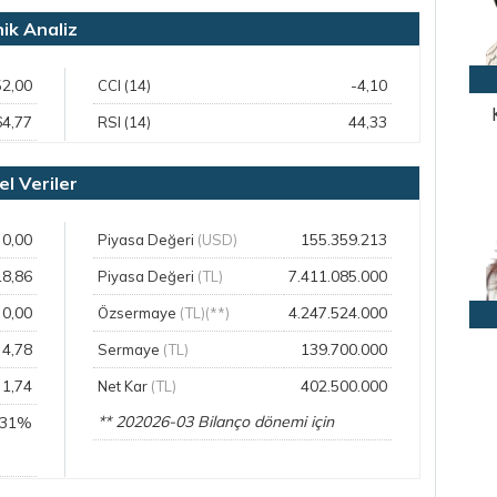
ik Analiz
52,00
-4,10
CCI (14)
64,77
44,33
RSI (14)
l Veriler
0,00
155.359.213
Piyasa Değeri
(USD)
18,86
7.411.085.000
Piyasa Değeri
(TL)
0,00
4.247.524.000
Özsermaye
(TL)(**)
4,78
139.700.000
Sermaye
(TL)
1,74
402.500.000
Net Kar
(TL)
** 202026-03 Bilanço dönemi için
,31%