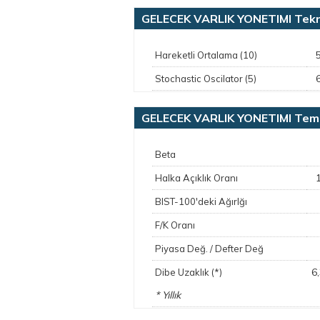
GELECEK VARLIK YONETIMI Tekn
Hareketli Ortalama (10)
Stochastic Oscilator (5)
GELECEK VARLIK YONETIMI Teme
Beta
Halka Açıklık Oranı
BIST-100'deki Ağırlğı
F/K Oranı
Piyasa Değ. / Defter Değ
6
Dibe Uzaklık (*)
* Yıllık