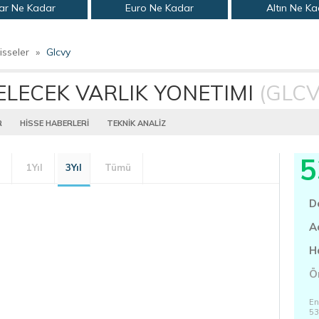
ar Ne Kadar
Euro Ne Kadar
Altın Ne K
isseler
»
Glcvy
ELECEK VARLIK YONETIMI
(GLCV
R
HİSSE HABERLERİ
TEKNİK ANALİZ
5
1Yıl
3Yıl
Tümü
D
A
H
Ö
En
53