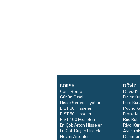
BORSA
DÖVİZ
Canlı Borsa
Döviz Ku
Günün Özeti
Dolar Ku
Hisse Senedi Fiyatları
Euro Kur
BIST 30 Hisseleri
Pound K
BIST 50 Hisseleri
Frank Ku
BIST 100 Hisseleri
Rus Rubl
En Çok Artan Hisseler
Riyal Kur
En Çok Düşen Hisseler
Avustral
Hacmi Artanlar
Danimar