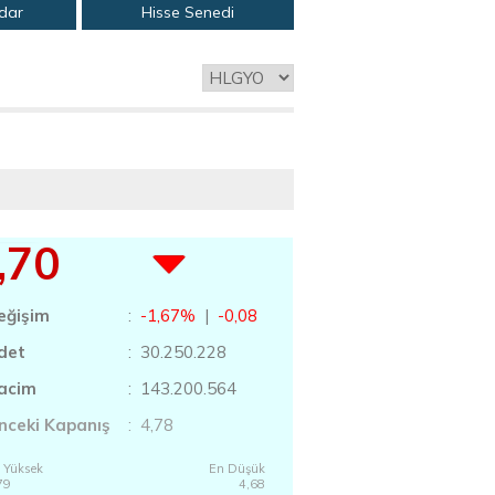
adar
Hisse Senedi
,70
eğişim
:
-1,67%
|
-0,08
det
: 30.250.228
acim
: 143.200.564
nceki Kapanış
: 4,78
 Yüksek
En Düşük
79
4,68