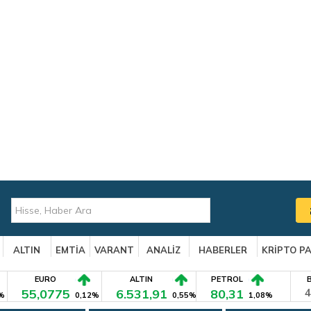
ALTIN
EMTİA
VARANT
ANALİZ
HABERLER
KRİPTO P
EURO
ALTIN
PETROL
55,0775
6.531,91
80,31
4
%
0,12%
0,55%
1,08%