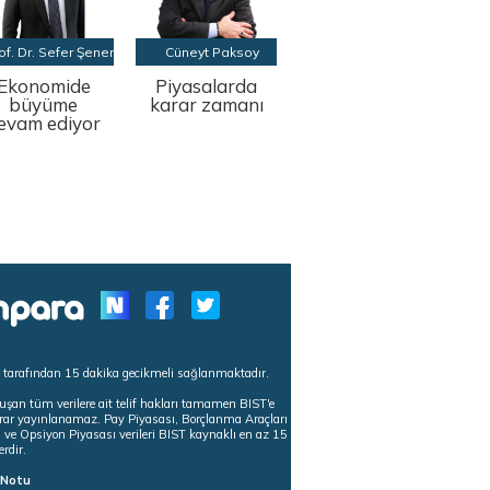
of. Dr. Sefer Şener
Cüneyt Paksoy
Ekonomide
Piyasalarda
büyüme
karar zamanı
evam ediyor
s tarafından 15 dakika gecikmeli sağlanmaktadır.
uşan tüm verilere ait telif hakları tamamen BIST'e
tekrar yayınlanamaz. Pay Piyasası, Borçlanma Araçları
m ve Opsiyon Piyasası verileri BIST kaynaklı en az 15
erdir.
ı Notu