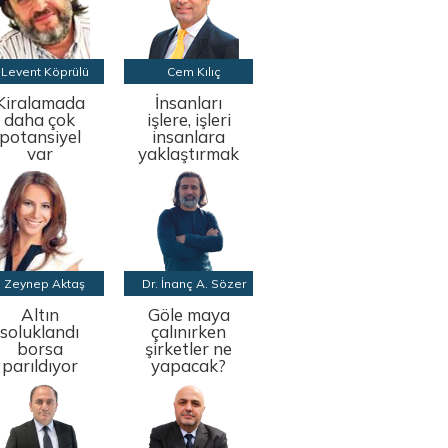
Levent Köprülü
Cem Kılıç
Kiralamada
İnsanları
daha çok
işlere, işleri
potansiyel
insanlara
var
yaklaştırmak
Zeynep Aktaş
Dr. İnanç A. Sözer
Altın
Göle maya
soluklandı
çalınırken
borsa
şirketler ne
parıldıyor
yapacak?