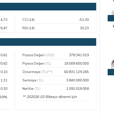
4,73
-52,30
CCI (14)
76,47
30,23
RSI (14)
0,61
378.341.019
Piyasa Değeri
(USD)
20,62
18.009.600.000
Piyasa Değeri
(TL)
0,10
60.831.129.265
Özsermaye
(TL)(**)
1,31
3.840.000.000
Sermaye
(TL)
0,30
1.092.018.058
Net Kar
(TL)
** 202026-03 Bilanço dönemi için
,59%