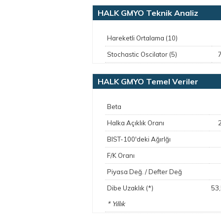
HALK GMYO Teknik Analiz
Hareketli Ortalama (10)
Stochastic Oscilator (5)
HALK GMYO Temel Veriler
Beta
Halka Açıklık Oranı
BIST-100'deki Ağırlğı
F/K Oranı
Piyasa Değ. / Defter Değ
53
Dibe Uzaklık (*)
* Yıllık