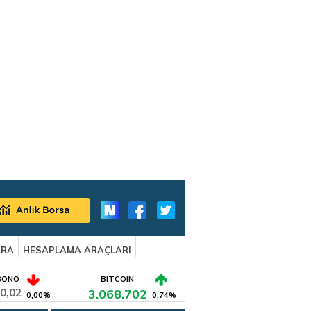
ARA
HESAPLAMA ARAÇLARI
BONO
BITCOIN
0,02
3.068.702
0,00%
0,74%