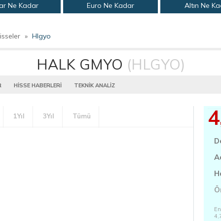
ar Ne Kadar
Euro Ne Kadar
Altın Ne K
isseler
»
Hlgyo
HALK GMYO
(HLGYO)
R
HİSSE HABERLERİ
TEKNİK ANALİZ
4
1Yıl
3Yıl
Tümü
D
A
H
Ö
En
4,