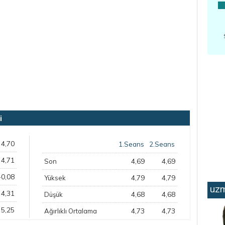
i
4,70
1.Seans
2.Seans
4,71
4,69
4,69
Son
-0,08
4,79
4,79
Yüksek
uzm
4,31
4,68
4,68
Düşük
5,25
4,73
4,73
Ağırlıklı Ortalama