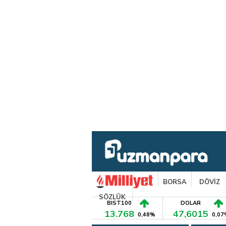
BORSA
DÖVİZ
SÖZLÜK
BIST100
DOLAR
13.768
47,6015
0,48%
0,07