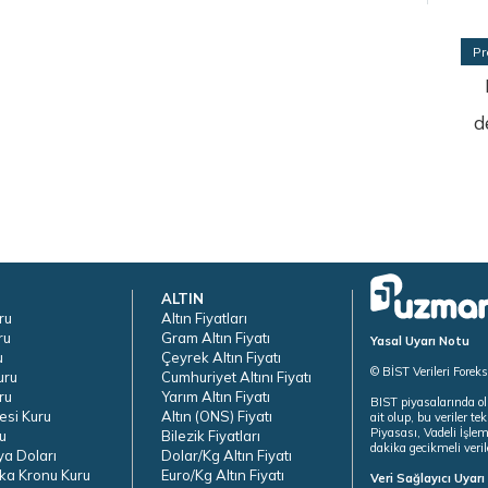
Pr
d
ALTIN
ru
Altın Fiyatları
ru
Gram Altın Fiyatı
Yasal Uyarı Notu
u
Çeyrek Altın Fiyatı
© BİST Verileri Forek
uru
Cumhuriyet Altını Fiyatı
ru
Yarım Altın Fiyatı
BIST piyasalarında ol
esi Kuru
Altın (ONS) Fiyatı
ait olup, bu veriler 
Piyasası, Vadeli İşle
u
Bilezik Fiyatları
dakika gecikmeli veril
ya Doları
Dolar/Kg Altın Fiyatı
ka Kronu Kuru
Euro/Kg Altın Fiyatı
Veri Sağlayıcı Uyar