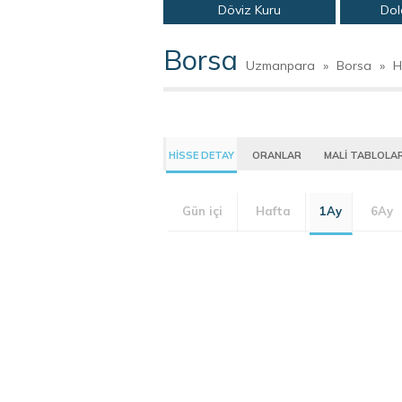
Döviz Kuru
Dol
Borsa
Uzmanpara
»
Borsa
»
H
HİSSE DETAY
ORANLAR
MALİ TABLOLA
Gün içi
Hafta
1Ay
6Ay