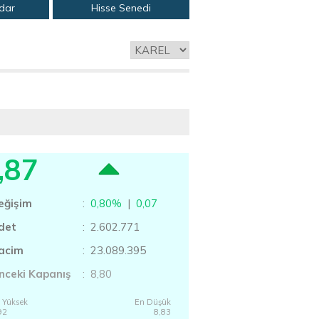
adar
Hisse Senedi
,87
eğişim
:
0,80%
|
0,07
det
: 2.602.771
acim
: 23.089.395
nceki Kapanış
: 8,80
 Yüksek
En Düşük
92
8,83