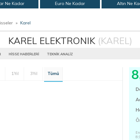
ar Ne Kadar
Euro Ne Kadar
Altın Ne K
isseler
»
Karel
KAREL ELEKTRONIK
(KAREL)
R
HİSSE HABERLERİ
TEKNİK ANALİZ
8
1Yıl
3Yıl
Tümü
D
A
H
Ö
En
8,