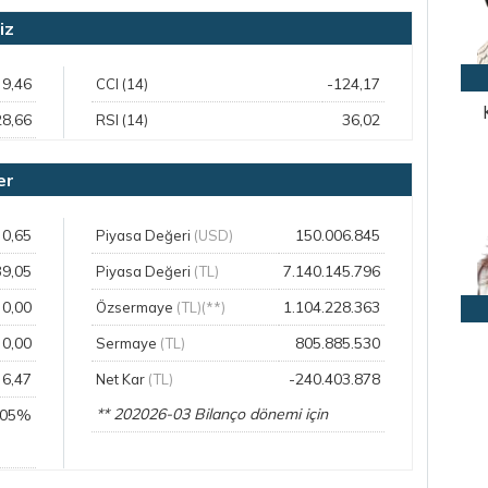
iz
9,46
-124,17
CCI (14)
28,66
36,02
RSI (14)
er
0,65
150.006.845
Piyasa Değeri
(USD)
39,05
7.140.145.796
Piyasa Değeri
(TL)
0,00
1.104.228.363
Özsermaye
(TL)(**)
0,00
805.885.530
Sermaye
(TL)
6,47
-240.403.878
Net Kar
(TL)
** 202026-03 Bilanço dönemi için
,05%