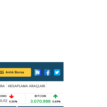
ARA
HESAPLAMA ARAÇLARI
BONO
BITCOIN
0,02
3.070.988
0,00%
0,69%