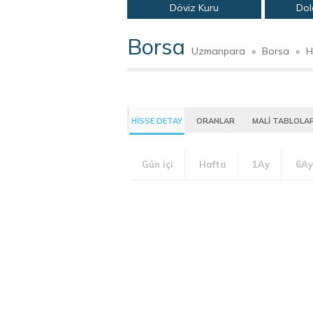
Döviz Kuru
Dol
Borsa
Uzmanpara
»
Borsa
»
H
HİSSE DETAY
ORANLAR
MALİ TABLOLA
Gün içi
Hafta
1Ay
6Ay