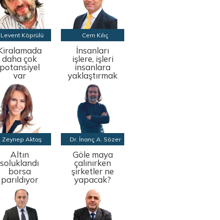
Levent Köprülü
Cem Kılıç
Kiralamada
İnsanları
daha çok
işlere, işleri
potansiyel
insanlara
var
yaklaştırmak
Zeynep Aktaş
Dr. İnanç A. Sözer
Altın
Göle maya
soluklandı
çalınırken
borsa
şirketler ne
parıldıyor
yapacak?