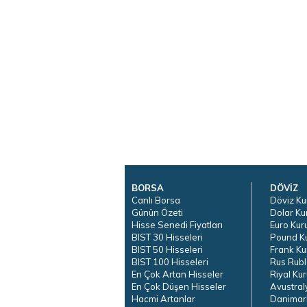
BORSA
DÖVİZ
Canlı Borsa
Döviz Ku
Günün Özeti
Dolar Ku
Hisse Senedi Fiyatları
Euro Kur
BIST 30 Hisseleri
Pound K
BIST 50 Hisseleri
Frank Ku
BIST 100 Hisseleri
Rus Rubl
En Çok Artan Hisseler
Riyal Kur
En Çok Düşen Hisseler
Avustral
Hacmi Artanlar
Danimar