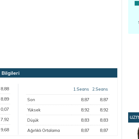
ilgileri
8,88
1.Seans
2.Seans
8,89
8,87
8,87
Son
0,07
8,92
8,92
Yüksek
uzm
7,92
8,83
8,83
Düşük
9,68
8,87
8,87
Ağırlıklı Ortalama