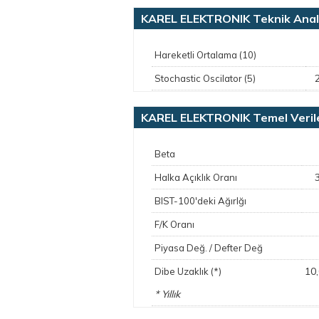
KAREL ELEKTRONIK Teknik Anal
Hareketli Ortalama (10)
Stochastic Oscilator (5)
KAREL ELEKTRONIK Temel Veril
Beta
Halka Açıklık Oranı
BIST-100'deki Ağırlğı
F/K Oranı
Piyasa Değ. / Defter Değ
10
Dibe Uzaklık (*)
* Yıllık