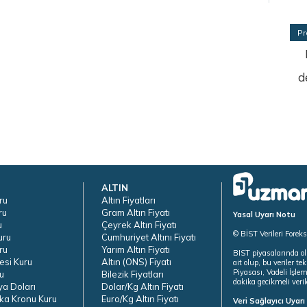
Pr
d
ALTIN
ru
Altın Fiyatları
ru
Gram Altın Fiyatı
Yasal Uyarı Notu
u
Çeyrek Altın Fiyatı
© BİST Verileri Forek
uru
Cumhuriyet Altını Fiyatı
ru
Yarım Altın Fiyatı
BIST piyasalarında ol
esi Kuru
Altın (ONS) Fiyatı
ait olup, bu veriler 
Piyasası, Vadeli İşle
u
Bilezik Fiyatları
dakika gecikmeli veril
ya Doları
Dolar/Kg Altın Fiyatı
ka Kronu Kuru
Euro/Kg Altın Fiyatı
Veri Sağlayıcı Uyar