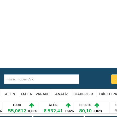
ALTIN
EMTİA
VARANT
ANALİZ
HABERLER
KRİPTO P
EURO
ALTIN
PETROL
55,0612
6.532,41
80,10
4
%
0,09%
0,56%
0,82%