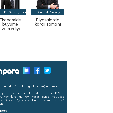
of. Dr. Sefer Şener
Cüneyt Paksoy
Ekonomide
Piyasalarda
büyüme
karar zamanı
evam ediyor
s tarafından 15 dakika gecikmeli sağlanmaktadır.
uşan tüm verilere ait telif hakları tamamen BIST'e
tekrar yayınlanamaz. Pay Piyasası, Borçlanma Araçları
m ve Opsiyon Piyasası verileri BIST kaynaklı en az 15
erdir.
ı Notu