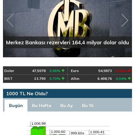
Merkez Bankası rezervleri 164,4 milyar dolar oldu
Dolar
47,5978
0,06%
Euro
54,9873
-0,04%
BIST
13.799
0,70%
Altın
6.498,76
0,04%
1000 TL Ne Oldu?
Bugün
Bu Hafta
Bu Ay
Bu Yıl
1.006,98
1.000,60
1.000,41
999,60