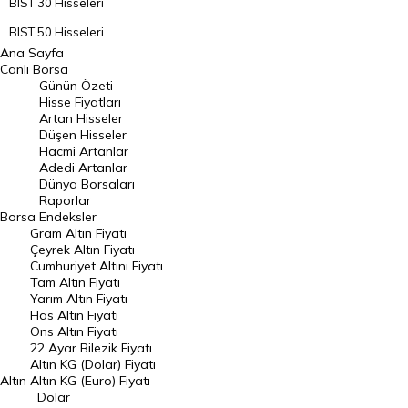
BIST 30 Hisseleri
BIST 50 Hisseleri
Ana Sayfa
BIST 100 Hisseleri
Canlı Borsa
Günün Özeti
En Çok Artan Hisseler
Hisse Fiyatları
Artan Hisseler
En Çok Düşen Hisseler
Düşen Hisseler
Hacmi Artanlar
Hacmi Artanlar
Adedi Artanlar
Geçmiş Kapanışlar
Dünya Borsaları
Raporlar
Dünya Borsaları
Borsa
Endeksler
Gram Altın Fiyatı
Raporlar
Çeyrek Altın Fiyatı
Endeksler
Cumhuriyet Altını Fiyatı
Tam Altın Fiyatı
Yarım Altın Fiyatı
DÖVİZ
Has Altın Fiyatı
Ons Altın Fiyatı
Döviz Kuru
22 Ayar Bilezik Fiyatı
Dolar Kuru
Altın KG (Dolar) Fiyatı
Altın
Altın KG (Euro) Fiyatı
Euro Kuru
Dolar