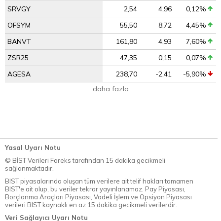
SRVGY
2,54
4,96
0,12%
OFSYM
55,50
8,72
4,45%
BANVT
161,80
4,93
7,60%
ZSR25
47,35
0,15
0,07%
AGESA
238,70
-2,41
-5,90%
daha fazla
Yasal Uyarı Notu
© BİST Verileri Foreks tarafından 15 dakika gecikmeli
sağlanmaktadır.
BIST piyasalarında oluşan tüm verilere ait telif hakları tamamen
BIST'e ait olup, bu veriler tekrar yayınlanamaz. Pay Piyasası,
Borçlanma Araçları Piyasası, Vadeli İşlem ve Opsiyon Piyasası
verileri BIST kaynaklı en az 15 dakika gecikmeli verilerdir.
Veri Sağlayıcı Uyarı Notu