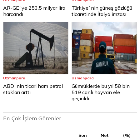
AR-GE`ye 253,5 milyar lira
Türkiye`nin güneş gözlüğü
harcandı
ticaretinde İtalya imzası
Uzmanpara
Uzmanpara
ABD`nin ticari ham petrol
Gümrüklerde bu yıl 58 bin
stokları arttı
519 canlı hayvan ele
geçirildi
En Çok İşlem Görenler
Son
Net
(%)