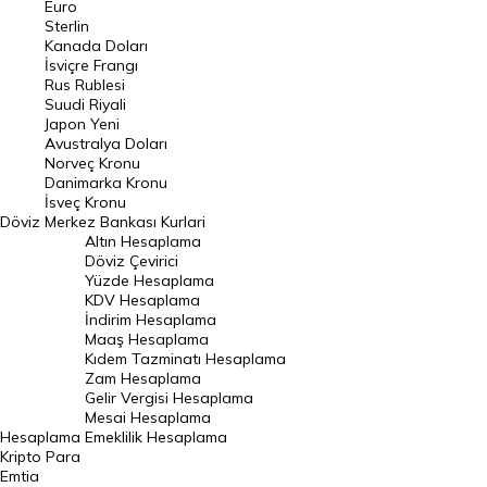
Euro
Pound Kuru
Sterlin
Kanada Doları
Frank Kuru
İsviçre Frangı
Riyal Kuru
Rus Rublesi
Suudi Riyali
Avustralya Doları
Japon Yeni
Avustralya Doları
Danimarka Kronu Kuru
Norveç Kronu
Danimarka Kronu
Kanada Doları Kuru
İsveç Kronu
Döviz
Merkez Bankası Kurlari
Norveç Kronu Kuru
Altın Hesaplama
İsveç Kronu Kuru
Döviz Çevirici
Yüzde Hesaplama
Japon Yeni Kuru
KDV Hesaplama
İndirim Hesaplama
Serbest Piyasa Döviz Kurları
Maaş Hesaplama
Kıdem Tazminatı Hesaplama
Merkez Bankası Döviz Kurları
Zam Hesaplama
Gelir Vergisi Hesaplama
ALTIN
Mesai Hesaplama
Hesaplama
Emeklilik Hesaplama
Altın Fiyatları
Kripto Para
Emtia
Gram Altın Fiyatı