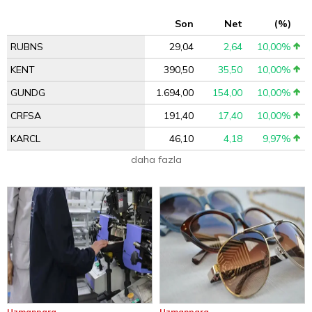
Son
Net
(%)
RUBNS
29,04
2,64
10,00%
KENT
390,50
35,50
10,00%
GUNDG
1.694,00
154,00
10,00%
CRFSA
191,40
17,40
10,00%
KARCL
46,10
4,18
9,97%
daha fazla
Uzmanpara
Uzmanpara