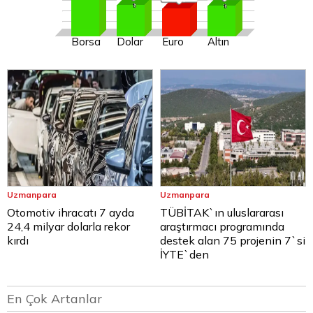
Borsa
Dolar
Euro
Altın
Uzmanpara
Uzmanpara
Otomotiv ihracatı 7 ayda
TÜBİTAK`ın uluslararası
24,4 milyar dolarla rekor
araştırmacı programında
kırdı
destek alan 75 projenin 7`si
İYTE`den
En Çok Artanlar