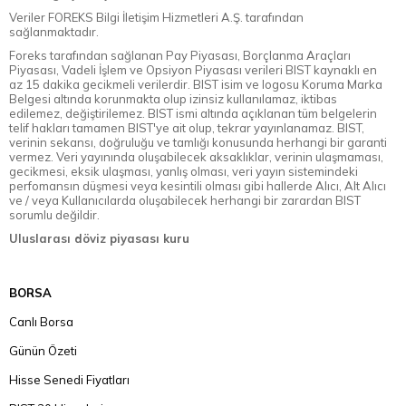
Veriler FOREKS Bilgi İletişim Hizmetleri A.Ş. tarafından
sağlanmaktadır.
Foreks tarafından sağlanan Pay Piyasası, Borçlanma Araçları
Piyasası, Vadeli İşlem ve Opsiyon Piyasası verileri BIST kaynaklı en
az 15 dakika gecikmeli verilerdir. BIST isim ve logosu Koruma Marka
Belgesi altında korunmakta olup izinsiz kullanılamaz, iktibas
edilemez, değiştirilemez. BIST ismi altında açıklanan tüm belgelerin
telif hakları tamamen BIST'ye ait olup, tekrar yayınlanamaz. BIST,
verinin sekansı, doğruluğu ve tamlığı konusunda herhangi bir garanti
vermez. Veri yayınında oluşabilecek aksaklıklar, verinin ulaşmaması,
gecikmesi, eksik ulaşması, yanlış olması, veri yayın sistemindeki
perfomansın düşmesi veya kesintili olması gibi hallerde Alıcı, Alt Alıcı
ve / veya Kullanıcılarda oluşabilecek herhangi bir zarardan BIST
sorumlu değildir.
Uluslarası döviz piyasası kuru
BORSA
Canlı Borsa
Günün Özeti
Hisse Senedi Fiyatları