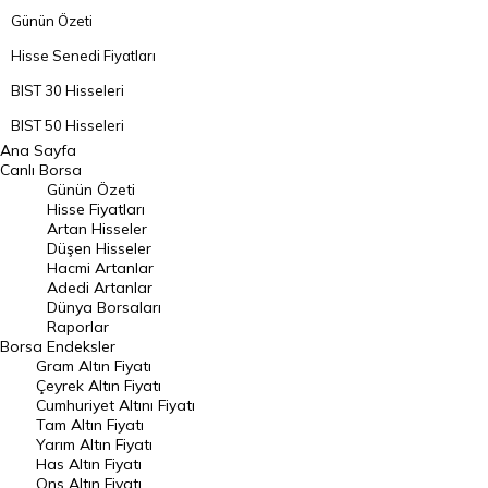
Günün Özeti
Hisse Senedi Fiyatları
BIST 30 Hisseleri
BIST 50 Hisseleri
Ana Sayfa
BIST 100 Hisseleri
Canlı Borsa
Günün Özeti
En Çok Artan Hisseler
Hisse Fiyatları
Artan Hisseler
En Çok Düşen Hisseler
Düşen Hisseler
Hacmi Artanlar
Hacmi Artanlar
Adedi Artanlar
Geçmiş Kapanışlar
Dünya Borsaları
Raporlar
Dünya Borsaları
Borsa
Endeksler
Gram Altın Fiyatı
Raporlar
Çeyrek Altın Fiyatı
Endeksler
Cumhuriyet Altını Fiyatı
Tam Altın Fiyatı
Yarım Altın Fiyatı
DÖVİZ
Has Altın Fiyatı
Ons Altın Fiyatı
Döviz Kuru