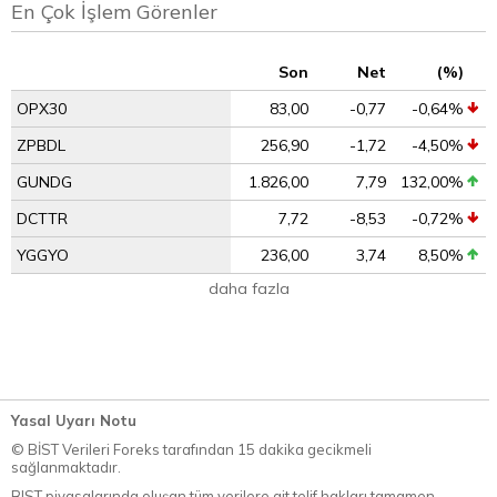
En Çok İşlem Görenler
Son
Net
(%)
OPX30
83,00
-0,77
-0,64%
ZPBDL
256,90
-1,72
-4,50%
GUNDG
1.826,00
7,79
132,00%
DCTTR
7,72
-8,53
-0,72%
YGGYO
236,00
3,74
8,50%
daha fazla
Yasal Uyarı Notu
© BİST Verileri Foreks tarafından 15 dakika gecikmeli
sağlanmaktadır.
BIST piyasalarında oluşan tüm verilere ait telif hakları tamamen