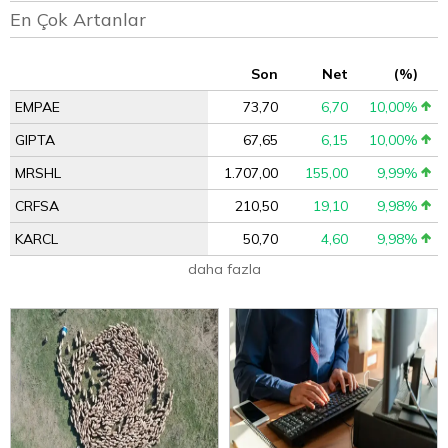
En Çok Artanlar
Son
Net
(%)
EMPAE
73,70
6,70
10,00%
GIPTA
67,65
6,15
10,00%
MRSHL
1.707,00
155,00
9,99%
CRFSA
210,50
19,10
9,98%
KARCL
50,70
4,60
9,98%
daha fazla