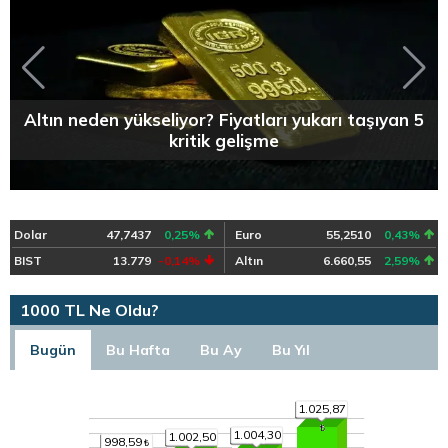
Altın neden yükseliyor? Fiyatları yukarı taşıyan 5
kritik gelişme
Dolar
47,7437
0,25%
Euro
55,2510
0,43%
BIST
13.779
-0,14%
Altın
6.660,55
2,59%
1000 TL Ne Oldu?
Bugün
Bu Hafta
Bu Ay
Bu Yıl
1.025,87
1.004,30
1.002,50
998,59