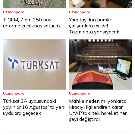
Uzmanpara
Uzmanpara
TİGEM, 7 bin 350 baş
Yargıtay’dan primle
reforme küçükbaş satacak
çalışanlara müjde!
Tazminata yansıyacak
Uzmanpara
Uzmanpara
Türksat 3A uydusundaki
Mahkemeden milyonlarca
yayınlar 16 Ağustos`ta yeni
kiracıyı ilgilendiren karar:
uydulara geçecek
UYAP’taki tek hareket her
şeyi değiştirdi