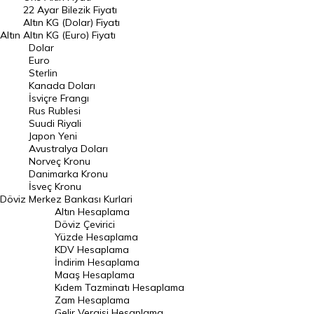
22 Ayar Bilezik Fiyatı
Dolar Kuru
Altın KG (Dolar) Fiyatı
Altın
Altın KG (Euro) Fiyatı
Euro Kuru
Dolar
Euro
Pound Kuru
Sterlin
Kanada Doları
Frank Kuru
İsviçre Frangı
Riyal Kuru
Rus Rublesi
Suudi Riyali
Avustralya Doları
Japon Yeni
Avustralya Doları
Danimarka Kronu Kuru
Norveç Kronu
Danimarka Kronu
Kanada Doları Kuru
İsveç Kronu
Döviz
Merkez Bankası Kurlari
Norveç Kronu Kuru
Altın Hesaplama
İsveç Kronu Kuru
Döviz Çevirici
Yüzde Hesaplama
Japon Yeni Kuru
KDV Hesaplama
İndirim Hesaplama
Serbest Piyasa Döviz Kurları
Maaş Hesaplama
Kıdem Tazminatı Hesaplama
Merkez Bankası Döviz Kurları
Zam Hesaplama
Gelir Vergisi Hesaplama