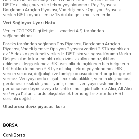
BIST'e ait olup, bu veriler tekrar yayınlanamaz. Pay Piyasası,
Borçlanma Araçları Piyasası, Vadeli İşlem ve Opsiyon Piyasası
verileri BIST kaynaklı en az 15 dakika gecikmeli verilerdir.
Veri Sağlayıcı Uyarı Notu
Veriler FOREKS Bilgi İletişim Hizmetleri A.Ş. tarafından
sağlanmaktadır.
Foreks tarafından sağlanan Pay Piyasası, Borçlanma Araçları
Piyasası, Vadeli İşlem ve Opsiyon Piyasası verileri BIST kaynaklı en
az 15 dakika gecikmeli verilerdir. BIST isim ve logosu Koruma Marka
Belgesi altında korunmakta olup izinsiz kullanılamaz, iktibas
edilemez, değiştirilemez. BIST ismi altında açıklanan tüm belgelerin
telif hakları tamamen BIST'ye ait olup, tekrar yayınlanamaz. BIST,
verinin sekansı, doğruluğu ve tamlığı konusunda herhangi bir garanti
vermez. Veri yayınında oluşabilecek aksaklıklar, verinin ulaşmaması,
gecikmesi, eksik ulaşması, yanlış olması, veri yayın sistemindeki
perfomansın düşmesi veya kesintili olması gibi hallerde Alıcı, Alt Alıcı
ve / veya Kullanıcılarda oluşabilecek herhangi bir zarardan BIST
sorumlu değildir.
Uluslarası döviz piyasası kuru
BORSA
Canlı Borsa