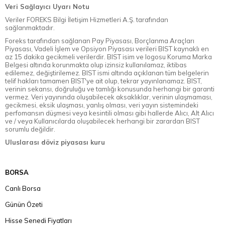
Veri Sağlayıcı Uyarı Notu
Veriler FOREKS Bilgi İletişim Hizmetleri A.Ş. tarafından
sağlanmaktadır.
Foreks tarafından sağlanan Pay Piyasası, Borçlanma Araçları
Piyasası, Vadeli İşlem ve Opsiyon Piyasası verileri BIST kaynaklı en
az 15 dakika gecikmeli verilerdir. BIST isim ve logosu Koruma Marka
Belgesi altında korunmakta olup izinsiz kullanılamaz, iktibas
edilemez, değiştirilemez. BIST ismi altında açıklanan tüm belgelerin
telif hakları tamamen BIST'ye ait olup, tekrar yayınlanamaz. BIST,
verinin sekansı, doğruluğu ve tamlığı konusunda herhangi bir garanti
vermez. Veri yayınında oluşabilecek aksaklıklar, verinin ulaşmaması,
gecikmesi, eksik ulaşması, yanlış olması, veri yayın sistemindeki
perfomansın düşmesi veya kesintili olması gibi hallerde Alıcı, Alt Alıcı
ve / veya Kullanıcılarda oluşabilecek herhangi bir zarardan BIST
sorumlu değildir.
Uluslarası döviz piyasası kuru
BORSA
Canlı Borsa
Günün Özeti
Hisse Senedi Fiyatları