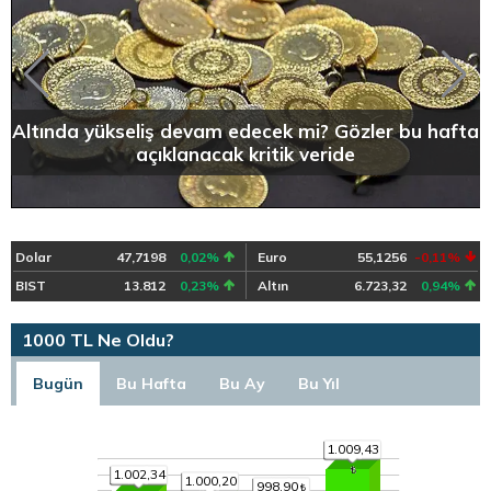
Altında yükseliş devam edecek mi? Gözler bu hafta
açıklanacak kritik veride
Dolar
47,7198
0,02%
Euro
55,1256
-0,11%
BIST
13.812
0,23%
Altın
6.723,32
0,94%
1000 TL Ne Oldu?
Bugün
Bu Hafta
Bu Ay
Bu Yıl
1.009,43
1.002,34
1.000,20
998,90