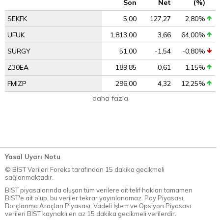
Son
Net
(%)
SEKFK
5,00
127,27
2,80%
UFUK
1.813,00
3,66
64,00%
SURGY
51,00
-1,54
-0,80%
Z30EA
189,85
0,61
1,15%
FMIZP
296,00
4,32
12,25%
daha fazla
Yasal Uyarı Notu
© BİST Verileri Foreks tarafından 15 dakika gecikmeli
sağlanmaktadır.
BIST piyasalarında oluşan tüm verilere ait telif hakları tamamen
BIST'e ait olup, bu veriler tekrar yayınlanamaz. Pay Piyasası,
Borçlanma Araçları Piyasası, Vadeli İşlem ve Opsiyon Piyasası
verileri BIST kaynaklı en az 15 dakika gecikmeli verilerdir.