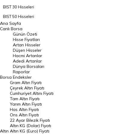
BIST 30 Hisseleri
BIST 50 Hisseleri
Ana Sayfa
BIST 100 Hisseleri
Canlı Borsa
Günün Özeti
En Çok Artan Hisseler
Hisse Fiyatları
Artan Hisseler
En Çok Düşen Hisseler
Düşen Hisseler
Hacmi Artanlar
Hacmi Artanlar
Adedi Artanlar
Geçmiş Kapanışlar
Dünya Borsaları
Raporlar
Dünya Borsaları
Borsa
Endeksler
Gram Altın Fiyatı
Raporlar
Çeyrek Altın Fiyatı
Endeksler
Cumhuriyet Altını Fiyatı
Tam Altın Fiyatı
Yarım Altın Fiyatı
DÖVİZ
Has Altın Fiyatı
Ons Altın Fiyatı
Döviz Kuru
22 Ayar Bilezik Fiyatı
Dolar Kuru
Altın KG (Dolar) Fiyatı
Altın
Altın KG (Euro) Fiyatı