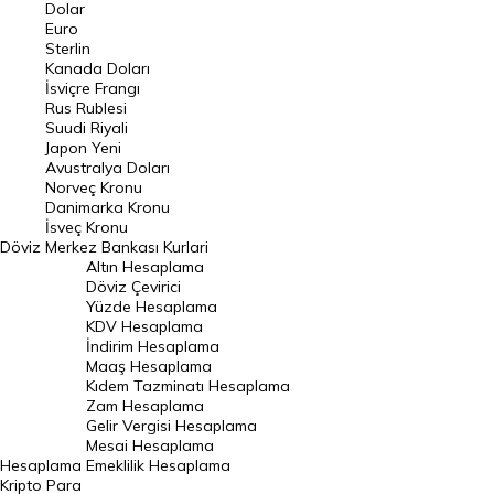
Euro Kuru
Dolar
Euro
Pound Kuru
Sterlin
Kanada Doları
Frank Kuru
İsviçre Frangı
Riyal Kuru
Rus Rublesi
Suudi Riyali
Avustralya Doları
Japon Yeni
Avustralya Doları
Danimarka Kronu Kuru
Norveç Kronu
Danimarka Kronu
Kanada Doları Kuru
İsveç Kronu
Döviz
Merkez Bankası Kurlari
Norveç Kronu Kuru
Altın Hesaplama
İsveç Kronu Kuru
Döviz Çevirici
Yüzde Hesaplama
Japon Yeni Kuru
KDV Hesaplama
İndirim Hesaplama
Serbest Piyasa Döviz Kurları
Maaş Hesaplama
Kıdem Tazminatı Hesaplama
Merkez Bankası Döviz Kurları
Zam Hesaplama
Gelir Vergisi Hesaplama
ALTIN
Mesai Hesaplama
Hesaplama
Emeklilik Hesaplama
Altın Fiyatları
Kripto Para