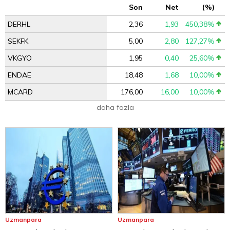
Son
Net
(%)
DERHL
2,36
1,93
450,38%
SEKFK
5,00
2,80
127,27%
VKGYO
1,95
0,40
25,60%
ENDAE
18,48
1,68
10,00%
MCARD
176,00
16,00
10,00%
daha fazla
Uzmanpara
Uzmanpara