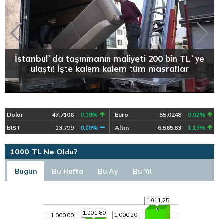
İstanbul`da taşınmanın maliyeti 200 bin TL`ye
ulaştı! İşte kalem kalem tüm masraflar
Dolar
47,7106
0,18%
Euro
55,0248
0,02%
BIST
13.799
0,00%
Altın
6.565,63
1,13%
1000 TL Ne Oldu?
Bugün
Bu Hafta
Bu Ay
Bu Yıl
1.011,25
1.001,80
1.000,20
1.000,00