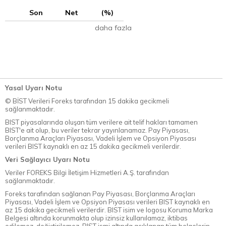
Son
Net
(%)
daha fazla
Yasal Uyarı Notu
© BİST Verileri Foreks tarafından 15 dakika gecikmeli
sağlanmaktadır.
BIST piyasalarında oluşan tüm verilere ait telif hakları tamamen
BIST'e ait olup, bu veriler tekrar yayınlanamaz. Pay Piyasası,
Borçlanma Araçları Piyasası, Vadeli İşlem ve Opsiyon Piyasası
verileri BIST kaynaklı en az 15 dakika gecikmeli verilerdir.
Veri Sağlayıcı Uyarı Notu
Veriler FOREKS Bilgi İletişim Hizmetleri A.Ş. tarafından
sağlanmaktadır.
Foreks tarafından sağlanan Pay Piyasası, Borçlanma Araçları
Piyasası, Vadeli İşlem ve Opsiyon Piyasası verileri BIST kaynaklı en
az 15 dakika gecikmeli verilerdir. BIST isim ve logosu Koruma Marka
Belgesi altında korunmakta olup izinsiz kullanılamaz, iktibas
edilemez, değiştirilemez. BIST ismi altında açıklanan tüm belgelerin