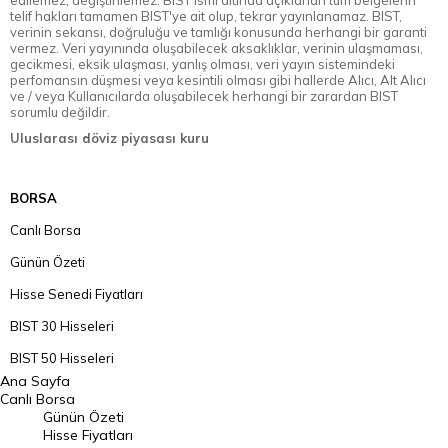
telif hakları tamamen BIST'ye ait olup, tekrar yayınlanamaz. BIST,
verinin sekansı, doğruluğu ve tamlığı konusunda herhangi bir garanti
vermez. Veri yayınında oluşabilecek aksaklıklar, verinin ulaşmaması,
gecikmesi, eksik ulaşması, yanlış olması, veri yayın sistemindeki
perfomansın düşmesi veya kesintili olması gibi hallerde Alıcı, Alt Alıcı
ve / veya Kullanıcılarda oluşabilecek herhangi bir zarardan BIST
sorumlu değildir.
Uluslarası döviz piyasası kuru
BORSA
Canlı Borsa
Günün Özeti
Hisse Senedi Fiyatları
BIST 30 Hisseleri
BIST 50 Hisseleri
Ana Sayfa
BIST 100 Hisseleri
Canlı Borsa
Günün Özeti
En Çok Artan Hisseler
Hisse Fiyatları