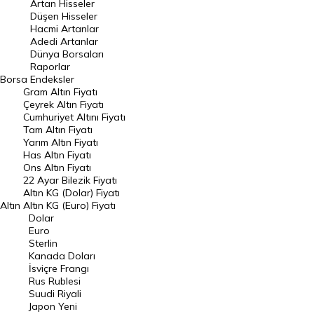
Artan Hisseler
En Çok Düşen Hisseler
Düşen Hisseler
Hacmi Artanlar
Hacmi Artanlar
Adedi Artanlar
Geçmiş Kapanışlar
Dünya Borsaları
Raporlar
Dünya Borsaları
Borsa
Endeksler
Gram Altın Fiyatı
Raporlar
Çeyrek Altın Fiyatı
Endeksler
Cumhuriyet Altını Fiyatı
Tam Altın Fiyatı
Yarım Altın Fiyatı
DÖVİZ
Has Altın Fiyatı
Ons Altın Fiyatı
Döviz Kuru
22 Ayar Bilezik Fiyatı
Dolar Kuru
Altın KG (Dolar) Fiyatı
Altın
Altın KG (Euro) Fiyatı
Euro Kuru
Dolar
Euro
Pound Kuru
Sterlin
Kanada Doları
Frank Kuru
İsviçre Frangı
Riyal Kuru
Rus Rublesi
Suudi Riyali
Avustralya Doları
Japon Yeni