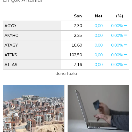
Son
Net
(%)
AGYO
7,30
0,00
0,00%
AKYHO
2,25
0,00
0,00%
ATAGY
10,60
0,00
0,00%
ATEKS
102,50
0,00
0,00%
ATLAS
7,16
0,00
0,00%
daha fazla