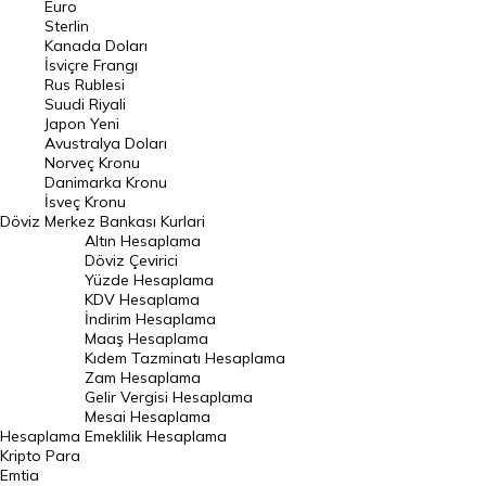
Euro
Pound Kuru
Sterlin
Kanada Doları
Frank Kuru
İsviçre Frangı
Riyal Kuru
Rus Rublesi
Suudi Riyali
Avustralya Doları
Japon Yeni
Avustralya Doları
Danimarka Kronu Kuru
Norveç Kronu
Danimarka Kronu
Kanada Doları Kuru
İsveç Kronu
Döviz
Merkez Bankası Kurlari
Norveç Kronu Kuru
Altın Hesaplama
İsveç Kronu Kuru
Döviz Çevirici
Yüzde Hesaplama
Japon Yeni Kuru
KDV Hesaplama
İndirim Hesaplama
Serbest Piyasa Döviz Kurları
Maaş Hesaplama
Kıdem Tazminatı Hesaplama
Merkez Bankası Döviz Kurları
Zam Hesaplama
Gelir Vergisi Hesaplama
ALTIN
Mesai Hesaplama
Hesaplama
Emeklilik Hesaplama
Altın Fiyatları
Kripto Para
Emtia
Gram Altın Fiyatı