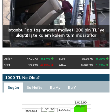
İstanbul`da taşınmanın maliyeti 200 bin TL`ye
ulaştı! İşte kalem kalem tüm masraflar
Dolar
47,7073
0,17%
Euro
55,0376
0,05%
BIST
13.779
-0,15%
Altın
6.602,29
1,69%
1000 TL Ne Oldu?
Bugün
Bu Hafta
Bu Ay
Bu Yıl
1.016,90
1.001,70
1.000,50
998,55