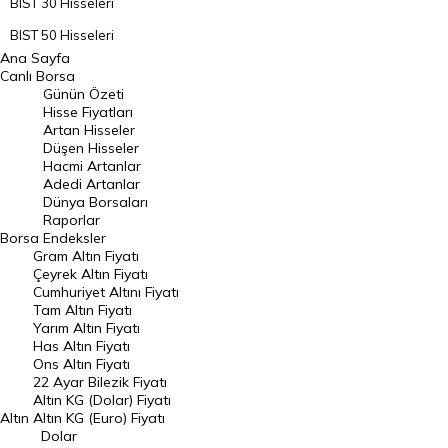
BIST 30 Hisseleri
BIST 50 Hisseleri
Ana Sayfa
BIST 100 Hisseleri
Canlı Borsa
Günün Özeti
En Çok Artan Hisseler
Hisse Fiyatları
Artan Hisseler
En Çok Düşen Hisseler
Düşen Hisseler
Hacmi Artanlar
Hacmi Artanlar
Adedi Artanlar
Geçmiş Kapanışlar
Dünya Borsaları
Raporlar
Dünya Borsaları
Borsa
Endeksler
Gram Altın Fiyatı
Raporlar
Çeyrek Altın Fiyatı
Endeksler
Cumhuriyet Altını Fiyatı
Tam Altın Fiyatı
Yarım Altın Fiyatı
DÖVİZ
Has Altın Fiyatı
Ons Altın Fiyatı
Döviz Kuru
22 Ayar Bilezik Fiyatı
Dolar Kuru
Altın KG (Dolar) Fiyatı
Altın
Altın KG (Euro) Fiyatı
Euro Kuru
Dolar