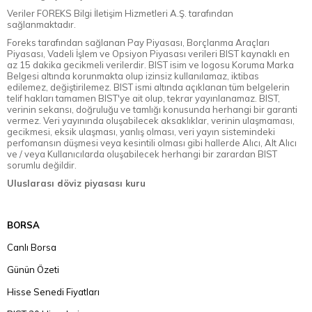
Veriler FOREKS Bilgi İletişim Hizmetleri A.Ş. tarafından
sağlanmaktadır.
Foreks tarafından sağlanan Pay Piyasası, Borçlanma Araçları
Piyasası, Vadeli İşlem ve Opsiyon Piyasası verileri BIST kaynaklı en
az 15 dakika gecikmeli verilerdir. BIST isim ve logosu Koruma Marka
Belgesi altında korunmakta olup izinsiz kullanılamaz, iktibas
edilemez, değiştirilemez. BIST ismi altında açıklanan tüm belgelerin
telif hakları tamamen BIST'ye ait olup, tekrar yayınlanamaz. BIST,
verinin sekansı, doğruluğu ve tamlığı konusunda herhangi bir garanti
vermez. Veri yayınında oluşabilecek aksaklıklar, verinin ulaşmaması,
gecikmesi, eksik ulaşması, yanlış olması, veri yayın sistemindeki
perfomansın düşmesi veya kesintili olması gibi hallerde Alıcı, Alt Alıcı
ve / veya Kullanıcılarda oluşabilecek herhangi bir zarardan BIST
sorumlu değildir.
Uluslarası döviz piyasası kuru
BORSA
Canlı Borsa
Günün Özeti
Hisse Senedi Fiyatları