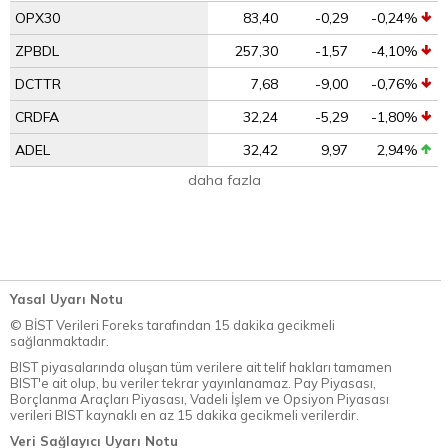
OPX30
83,40
-0,29
-0,24%
ZPBDL
257,30
-1,57
-4,10%
DCTTR
7,68
-9,00
-0,76%
CRDFA
32,24
-5,29
-1,80%
ADEL
32,42
9,97
2,94%
daha fazla
Yasal Uyarı Notu
© BİST Verileri Foreks tarafından 15 dakika gecikmeli
sağlanmaktadır.
BIST piyasalarında oluşan tüm verilere ait telif hakları tamamen
BIST'e ait olup, bu veriler tekrar yayınlanamaz. Pay Piyasası,
Borçlanma Araçları Piyasası, Vadeli İşlem ve Opsiyon Piyasası
verileri BIST kaynaklı en az 15 dakika gecikmeli verilerdir.
Veri Sağlayıcı Uyarı Notu