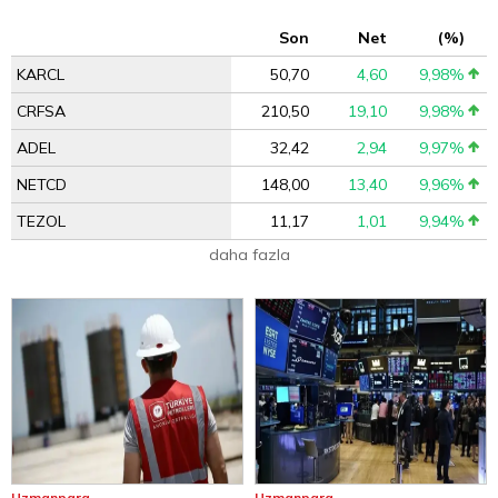
Son
Net
(%)
KARCL
50,70
4,60
9,98%
CRFSA
210,50
19,10
9,98%
ADEL
32,42
2,94
9,97%
NETCD
148,00
13,40
9,96%
TEZOL
11,17
1,01
9,94%
daha fazla
Uzmanpara
Uzmanpara