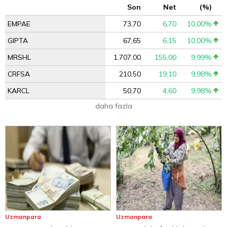
Son
Net
(%)
EMPAE
73,70
6,70
10,00%
GIPTA
67,65
6,15
10,00%
MRSHL
1.707,00
155,00
9,99%
CRFSA
210,50
19,10
9,98%
KARCL
50,70
4,60
9,98%
daha fazla
Uzmanpara
Uzmanpara