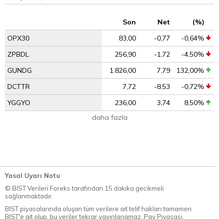
Son
Net
(%)
OPX30
83,00
-0,77
-0,64%
ZPBDL
256,90
-1,72
-4,50%
GUNDG
1.826,00
7,79
132,00%
DCTTR
7,72
-8,53
-0,72%
YGGYO
236,00
3,74
8,50%
daha fazla
Yasal Uyarı Notu
© BİST Verileri Foreks tarafından 15 dakika gecikmeli
sağlanmaktadır.
BIST piyasalarında oluşan tüm verilere ait telif hakları tamamen
BIST'e ait olup, bu veriler tekrar yayınlanamaz. Pay Piyasası,