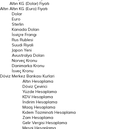
Dolar Kuru
Altın KG (Dolar) Fiyatı
Altın
Altın KG (Euro) Fiyatı
Euro Kuru
Dolar
Euro
Pound Kuru
Sterlin
Kanada Doları
Frank Kuru
İsviçre Frangı
Riyal Kuru
Rus Rublesi
Suudi Riyali
Avustralya Doları
Japon Yeni
Avustralya Doları
Danimarka Kronu Kuru
Norveç Kronu
Danimarka Kronu
Kanada Doları Kuru
İsveç Kronu
Döviz
Merkez Bankası Kurlari
Norveç Kronu Kuru
Altın Hesaplama
İsveç Kronu Kuru
Döviz Çevirici
Yüzde Hesaplama
Japon Yeni Kuru
KDV Hesaplama
İndirim Hesaplama
Serbest Piyasa Döviz Kurları
Maaş Hesaplama
Kıdem Tazminatı Hesaplama
Merkez Bankası Döviz Kurları
Zam Hesaplama
Gelir Vergisi Hesaplama
ALTIN
Mesai Hesaplama