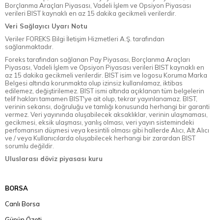
Borçlanma Araçları Piyasası, Vadeli İşlem ve Opsiyon Piyasası
verileri BIST kaynaklı en az 15 dakika gecikmeli verilerdir.
Veri Sağlayıcı Uyarı Notu
Veriler FOREKS Bilgi İletişim Hizmetleri A.Ş. tarafından
sağlanmaktadır.
Foreks tarafından sağlanan Pay Piyasası, Borçlanma Araçları
Piyasası, Vadeli İşlem ve Opsiyon Piyasası verileri BIST kaynaklı en
az 15 dakika gecikmeli verilerdir. BIST isim ve logosu Koruma Marka
Belgesi altında korunmakta olup izinsiz kullanılamaz, iktibas
edilemez, değiştirilemez. BIST ismi altında açıklanan tüm belgelerin
telif hakları tamamen BIST'ye ait olup, tekrar yayınlanamaz. BIST,
verinin sekansı, doğruluğu ve tamlığı konusunda herhangi bir garanti
vermez. Veri yayınında oluşabilecek aksaklıklar, verinin ulaşmaması,
gecikmesi, eksik ulaşması, yanlış olması, veri yayın sistemindeki
perfomansın düşmesi veya kesintili olması gibi hallerde Alıcı, Alt Alıcı
ve / veya Kullanıcılarda oluşabilecek herhangi bir zarardan BIST
sorumlu değildir.
Uluslarası döviz piyasası kuru
BORSA
Canlı Borsa
Günün Özeti