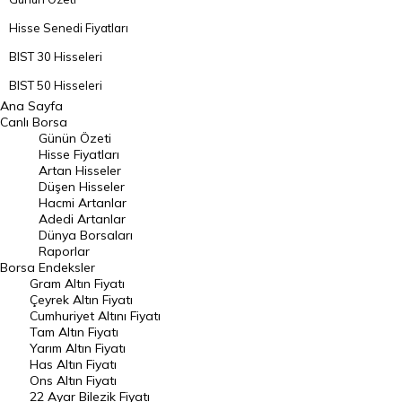
Hisse Senedi Fiyatları
BIST 30 Hisseleri
BIST 50 Hisseleri
Ana Sayfa
BIST 100 Hisseleri
Canlı Borsa
Günün Özeti
En Çok Artan Hisseler
Hisse Fiyatları
Artan Hisseler
En Çok Düşen Hisseler
Düşen Hisseler
Hacmi Artanlar
Hacmi Artanlar
Adedi Artanlar
Geçmiş Kapanışlar
Dünya Borsaları
Raporlar
Dünya Borsaları
Borsa
Endeksler
Gram Altın Fiyatı
Raporlar
Çeyrek Altın Fiyatı
Endeksler
Cumhuriyet Altını Fiyatı
Tam Altın Fiyatı
Yarım Altın Fiyatı
DÖVİZ
Has Altın Fiyatı
Ons Altın Fiyatı
Döviz Kuru
22 Ayar Bilezik Fiyatı