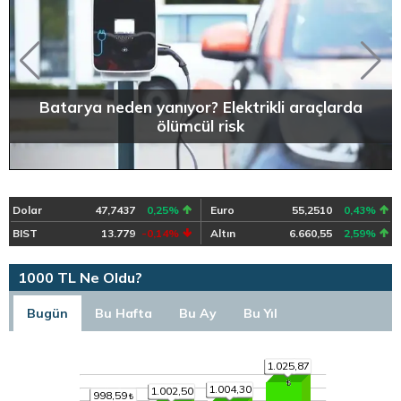
Batarya neden yanıyor? Elektrikli araçlarda
ölümcül risk
Dolar
47,7437
0,25%
Euro
55,2510
0,43%
BIST
13.779
-0,14%
Altın
6.660,55
2,59%
1000 TL Ne Oldu?
Bugün
Bu Hafta
Bu Ay
Bu Yıl
1.025,87
1.004,30
1.002,50
998,59