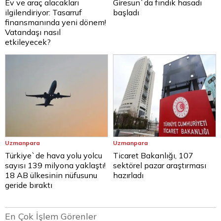
Ev ve araç alacakları
Giresun`da fındık hasadı
ilgilendiriyor: Tasarruf
başladı
finansmanında yeni dönem!
Vatandaşı nasıl
etkileyecek?
Uzmanpara
Uzmanpara
Türkiye`de hava yolu yolcu
Ticaret Bakanlığı, 107
sayısı 139 milyona yaklaştı!
sektörel pazar araştırması
18 AB ülkesinin nüfusunu
hazırladı
geride bıraktı
En Çok İşlem Görenler