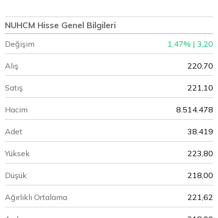
NUHCM Hisse Genel Bilgileri
Değişim
1,47% | 3,20
Alış
220,70
Satış
221,10
Hacim
8.514.478
Adet
38.419
Yüksek
223,80
Düşük
218,00
Ağırlıklı Ortalama
221,62