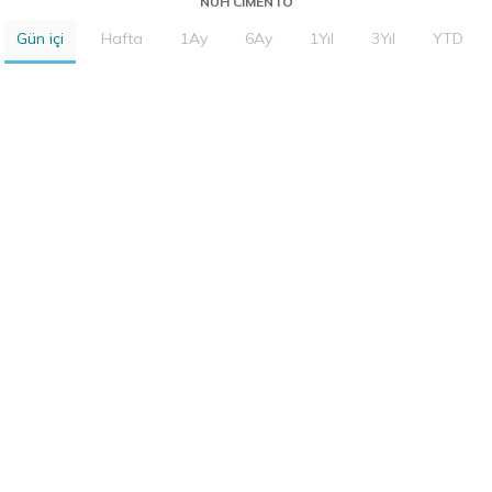
NUH CIMENTO
Gün içi
Hafta
1Ay
6Ay
1Yıl
3Yıl
YTD