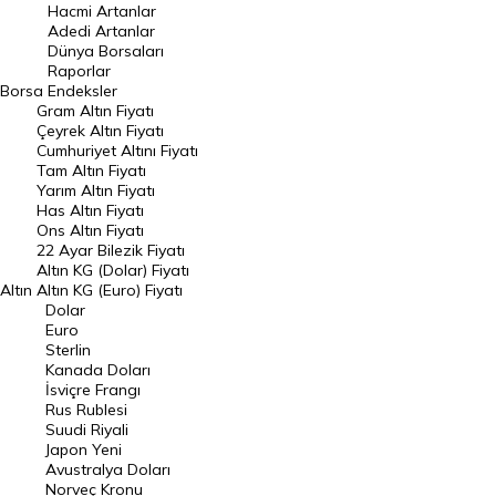
Hacmi Artanlar
Hacmi Artanlar
Adedi Artanlar
Geçmiş Kapanışlar
Dünya Borsaları
Raporlar
Dünya Borsaları
Borsa
Endeksler
Gram Altın Fiyatı
Raporlar
Çeyrek Altın Fiyatı
Endeksler
Cumhuriyet Altını Fiyatı
Tam Altın Fiyatı
Yarım Altın Fiyatı
DÖVİZ
Has Altın Fiyatı
Ons Altın Fiyatı
Döviz Kuru
22 Ayar Bilezik Fiyatı
Dolar Kuru
Altın KG (Dolar) Fiyatı
Altın
Altın KG (Euro) Fiyatı
Euro Kuru
Dolar
Euro
Pound Kuru
Sterlin
Kanada Doları
Frank Kuru
İsviçre Frangı
Riyal Kuru
Rus Rublesi
Suudi Riyali
Avustralya Doları
Japon Yeni
Avustralya Doları
Danimarka Kronu Kuru
Norveç Kronu