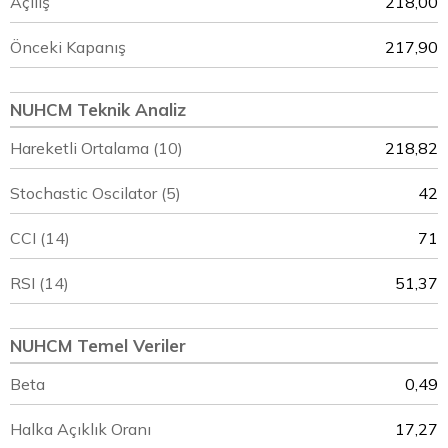
Açılış
218,00
Önceki Kapanış
217,90
NUHCM Teknik Analiz
Hareketli Ortalama (10)
218,82
Stochastic Oscilator (5)
42
CCI (14)
71
RSI (14)
51,37
NUHCM Temel Veriler
Beta
0,49
Halka Açıklık Oranı
17,27