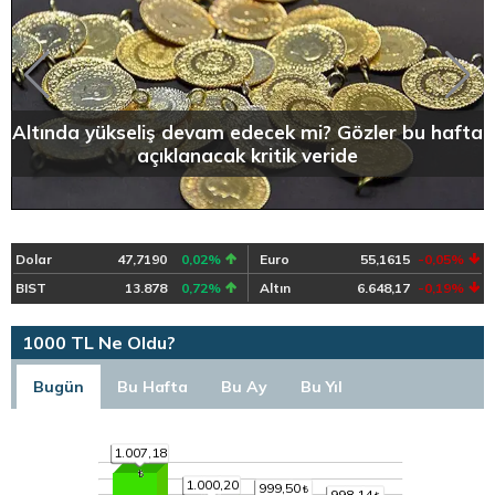
Altında yükseliş devam edecek mi? Gözler bu hafta
açıklanacak kritik veride
Dolar
47,7190
0,02%
Euro
55,1615
-0,05%
BIST
13.878
0,72%
Altın
6.648,17
-0,19%
1000 TL Ne Oldu?
Bugün
Bu Hafta
Bu Ay
Bu Yıl
1.007,18
1.000,20
999,50
998,14