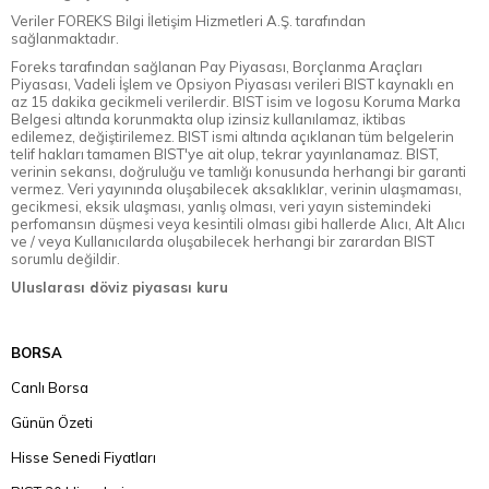
Veriler FOREKS Bilgi İletişim Hizmetleri A.Ş. tarafından
sağlanmaktadır.
Foreks tarafından sağlanan Pay Piyasası, Borçlanma Araçları
Piyasası, Vadeli İşlem ve Opsiyon Piyasası verileri BIST kaynaklı en
az 15 dakika gecikmeli verilerdir. BIST isim ve logosu Koruma Marka
Belgesi altında korunmakta olup izinsiz kullanılamaz, iktibas
edilemez, değiştirilemez. BIST ismi altında açıklanan tüm belgelerin
telif hakları tamamen BIST'ye ait olup, tekrar yayınlanamaz. BIST,
verinin sekansı, doğruluğu ve tamlığı konusunda herhangi bir garanti
vermez. Veri yayınında oluşabilecek aksaklıklar, verinin ulaşmaması,
gecikmesi, eksik ulaşması, yanlış olması, veri yayın sistemindeki
perfomansın düşmesi veya kesintili olması gibi hallerde Alıcı, Alt Alıcı
ve / veya Kullanıcılarda oluşabilecek herhangi bir zarardan BIST
sorumlu değildir.
Uluslarası döviz piyasası kuru
BORSA
Canlı Borsa
Günün Özeti
Hisse Senedi Fiyatları