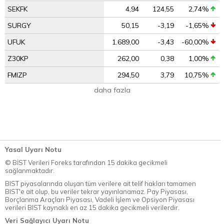
SEKFK
4,94
124,55
2,74%
SURGY
50,15
-3,19
-1,65%
UFUK
1.689,00
-3,43
-60,00%
Z30KP
262,00
0,38
1,00%
FMIZP
294,50
3,79
10,75%
daha fazla
Yasal Uyarı Notu
© BİST Verileri Foreks tarafından 15 dakika gecikmeli
sağlanmaktadır.
BIST piyasalarında oluşan tüm verilere ait telif hakları tamamen
BIST'e ait olup, bu veriler tekrar yayınlanamaz. Pay Piyasası,
Borçlanma Araçları Piyasası, Vadeli İşlem ve Opsiyon Piyasası
verileri BIST kaynaklı en az 15 dakika gecikmeli verilerdir.
Veri Sağlayıcı Uyarı Notu