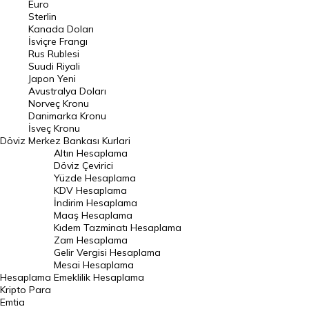
Euro
Pound Kuru
Sterlin
Kanada Doları
Frank Kuru
İsviçre Frangı
Riyal Kuru
Rus Rublesi
Suudi Riyali
Avustralya Doları
Japon Yeni
Avustralya Doları
Danimarka Kronu Kuru
Norveç Kronu
Danimarka Kronu
Kanada Doları Kuru
İsveç Kronu
Döviz
Merkez Bankası Kurlari
Norveç Kronu Kuru
Altın Hesaplama
İsveç Kronu Kuru
Döviz Çevirici
Yüzde Hesaplama
Japon Yeni Kuru
KDV Hesaplama
İndirim Hesaplama
Serbest Piyasa Döviz Kurları
Maaş Hesaplama
Kıdem Tazminatı Hesaplama
Merkez Bankası Döviz Kurları
Zam Hesaplama
Gelir Vergisi Hesaplama
ALTIN
Mesai Hesaplama
Hesaplama
Emeklilik Hesaplama
Altın Fiyatları
Kripto Para
Emtia
Gram Altın Fiyatı