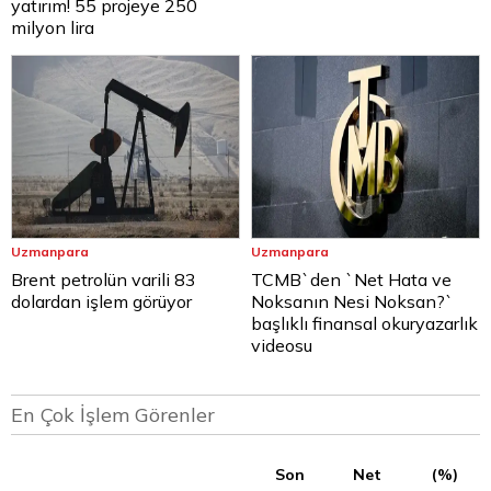
yatırım! 55 projeye 250
milyon lira
Uzmanpara
Uzmanpara
Brent petrolün varili 83
TCMB`den `Net Hata ve
dolardan işlem görüyor
Noksanın Nesi Noksan?`
başlıklı finansal okuryazarlık
videosu
En Çok İşlem Görenler
Son
Net
(%)