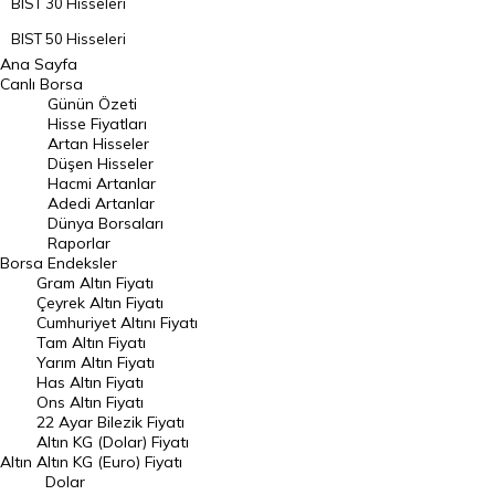
BIST 30 Hisseleri
BIST 50 Hisseleri
Ana Sayfa
BIST 100 Hisseleri
Canlı Borsa
Günün Özeti
En Çok Artan Hisseler
Hisse Fiyatları
Artan Hisseler
En Çok Düşen Hisseler
Düşen Hisseler
Hacmi Artanlar
Hacmi Artanlar
Adedi Artanlar
Geçmiş Kapanışlar
Dünya Borsaları
Raporlar
Dünya Borsaları
Borsa
Endeksler
Gram Altın Fiyatı
Raporlar
Çeyrek Altın Fiyatı
Endeksler
Cumhuriyet Altını Fiyatı
Tam Altın Fiyatı
Yarım Altın Fiyatı
DÖVİZ
Has Altın Fiyatı
Ons Altın Fiyatı
Döviz Kuru
22 Ayar Bilezik Fiyatı
Dolar Kuru
Altın KG (Dolar) Fiyatı
Altın
Altın KG (Euro) Fiyatı
Euro Kuru
Dolar