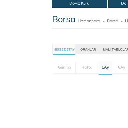
Döviz Kuru
Dol
Borsa
Uzmanpara
»
Borsa
»
H
HİSSE DETAY
ORANLAR
MALİ TABLOLA
Gün içi
Hafta
1Ay
6Ay