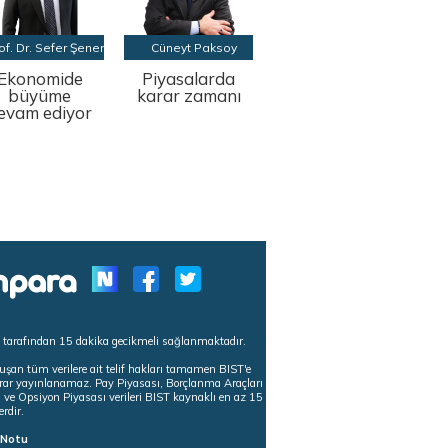
of. Dr. Sefer Şener
Cüneyt Paksoy
Ekonomide
Piyasalarda
büyüme
karar zamanı
evam ediyor
s tarafından 15 dakika gecikmeli sağlanmaktadır.
uşan tüm verilere ait telif hakları tamamen BIST'e
tekrar yayınlanamaz. Pay Piyasası, Borçlanma Araçları
m ve Opsiyon Piyasası verileri BIST kaynaklı en az 15
erdir.
ı Notu