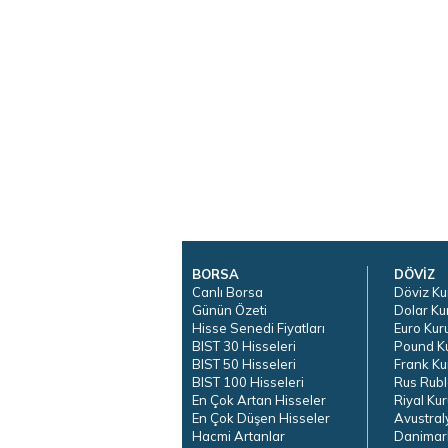
BORSA
DÖVİZ
Canlı Borsa
Döviz Ku
Günün Özeti
Dolar Ku
Hisse Senedi Fiyatları
Euro Kur
BIST 30 Hisseleri
Pound K
BIST 50 Hisseleri
Frank Ku
BIST 100 Hisseleri
Rus Rubl
En Çok Artan Hisseler
Riyal Kur
En Çok Düşen Hisseler
Avustral
Hacmi Artanlar
Danimar