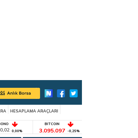
ARA
HESAPLAMA ARAÇLARI
BONO
BITCOIN
0,02
3.095.097
0,00%
-0,25%