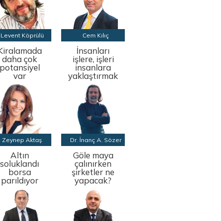
Levent Köprülü
Cem Kılıç
Kiralamada
İnsanları
daha çok
işlere, işleri
potansiyel
insanlara
var
yaklaştırmak
Zeynep Aktaş
Dr. İnanç A. Sözer
Altın
Göle maya
soluklandı
çalınırken
borsa
şirketler ne
parıldıyor
yapacak?