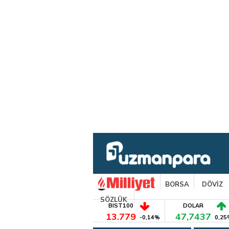
BORSA
DÖVİZ
SÖZLÜK
BIST100
DOLAR
13.779
47,7437
-0,14%
0,25