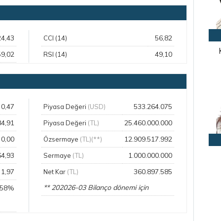
24,43
56,82
CCI (14)
59,02
49,10
RSI (14)
0,47
533.264.075
Piyasa Değeri
(USD)
84,91
25.460.000.000
Piyasa Değeri
(TL)
0,00
12.909.517.992
Özsermaye
(TL)(**)
64,93
1.000.000.000
Sermaye
(TL)
1,97
360.897.585
Net Kar
(TL)
** 202026-03 Bilanço dönemi için
,58%