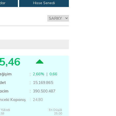
adar
Hisse Senedi
5,46
eğişim
:
2,66%
|
0,66
det
: 15.169.865
acim
: 390.500.487
nceki Kapanış
: 24,80
 Yüksek
En Düşük
,58
25,00