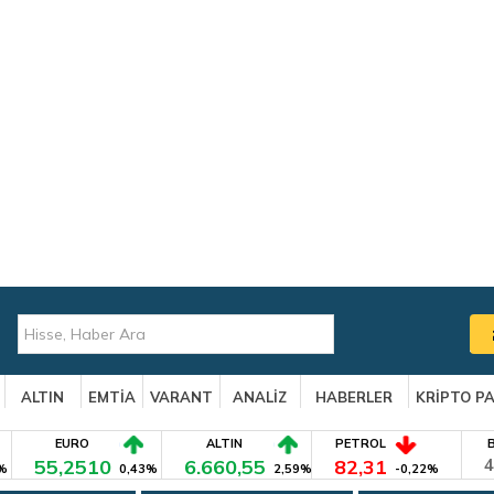
ALTIN
EMTİA
VARANT
ANALİZ
HABERLER
KRİPTO P
EURO
ALTIN
PETROL
55,2510
6.660,55
82,31
4
%
0,43%
2,59%
-0,22%