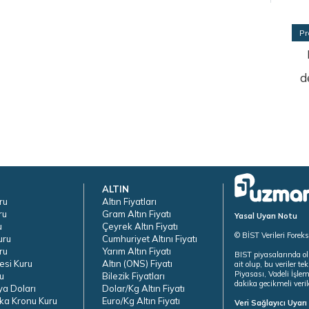
Pr
d
ALTIN
ru
Altın Fiyatları
ru
Gram Altın Fiyatı
Yasal Uyarı Notu
u
Çeyrek Altın Fiyatı
© BİST Verileri Forek
uru
Cumhuriyet Altını Fiyatı
ru
Yarım Altın Fiyatı
BIST piyasalarında ol
esi Kuru
Altın (ONS) Fiyatı
ait olup, bu veriler 
Piyasası, Vadeli İşle
u
Bilezik Fiyatları
dakika gecikmeli veril
ya Doları
Dolar/Kg Altın Fiyatı
ka Kronu Kuru
Euro/Kg Altın Fiyatı
Veri Sağlayıcı Uyar