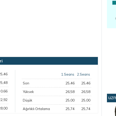
ri
25,46
1.Seans
2.Seans
25,48
25,46
25,46
Son
0,66
26,58
26,58
Yüksek
uzm
22,92
25,00
25,00
Düşük
28,00
25,74
25,74
Ağırlıklı Ortalama