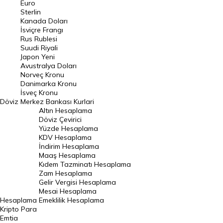
Euro
Pound Kuru
Sterlin
Kanada Doları
Frank Kuru
İsviçre Frangı
Riyal Kuru
Rus Rublesi
Suudi Riyali
Avustralya Doları
Japon Yeni
Avustralya Doları
Danimarka Kronu Kuru
Norveç Kronu
Danimarka Kronu
Kanada Doları Kuru
İsveç Kronu
Döviz
Merkez Bankası Kurlari
Norveç Kronu Kuru
Altın Hesaplama
İsveç Kronu Kuru
Döviz Çevirici
Yüzde Hesaplama
Japon Yeni Kuru
KDV Hesaplama
İndirim Hesaplama
Serbest Piyasa Döviz Kurları
Maaş Hesaplama
Kıdem Tazminatı Hesaplama
Merkez Bankası Döviz Kurları
Zam Hesaplama
Gelir Vergisi Hesaplama
ALTIN
Mesai Hesaplama
Hesaplama
Emeklilik Hesaplama
Altın Fiyatları
Kripto Para
Emtia
Gram Altın Fiyatı