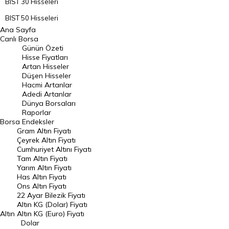
BIST 30 Hisseleri
BIST 50 Hisseleri
Ana Sayfa
BIST 100 Hisseleri
Canlı Borsa
Günün Özeti
En Çok Artan Hisseler
Hisse Fiyatları
Artan Hisseler
En Çok Düşen Hisseler
Düşen Hisseler
Hacmi Artanlar
Hacmi Artanlar
Adedi Artanlar
Geçmiş Kapanışlar
Dünya Borsaları
Raporlar
Dünya Borsaları
Borsa
Endeksler
Gram Altın Fiyatı
Raporlar
Çeyrek Altın Fiyatı
Endeksler
Cumhuriyet Altını Fiyatı
Tam Altın Fiyatı
Yarım Altın Fiyatı
DÖVİZ
Has Altın Fiyatı
Ons Altın Fiyatı
Döviz Kuru
22 Ayar Bilezik Fiyatı
Dolar Kuru
Altın KG (Dolar) Fiyatı
Altın
Altın KG (Euro) Fiyatı
Euro Kuru
Dolar