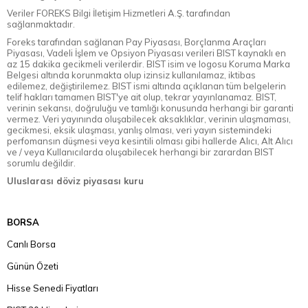
Veriler FOREKS Bilgi İletişim Hizmetleri A.Ş. tarafından
sağlanmaktadır.
Foreks tarafından sağlanan Pay Piyasası, Borçlanma Araçları
Piyasası, Vadeli İşlem ve Opsiyon Piyasası verileri BIST kaynaklı en
az 15 dakika gecikmeli verilerdir. BIST isim ve logosu Koruma Marka
Belgesi altında korunmakta olup izinsiz kullanılamaz, iktibas
edilemez, değiştirilemez. BIST ismi altında açıklanan tüm belgelerin
telif hakları tamamen BIST'ye ait olup, tekrar yayınlanamaz. BIST,
verinin sekansı, doğruluğu ve tamlığı konusunda herhangi bir garanti
vermez. Veri yayınında oluşabilecek aksaklıklar, verinin ulaşmaması,
gecikmesi, eksik ulaşması, yanlış olması, veri yayın sistemindeki
perfomansın düşmesi veya kesintili olması gibi hallerde Alıcı, Alt Alıcı
ve / veya Kullanıcılarda oluşabilecek herhangi bir zarardan BIST
sorumlu değildir.
Uluslarası döviz piyasası kuru
BORSA
Canlı Borsa
Günün Özeti
Hisse Senedi Fiyatları