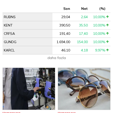
Son
Net
(%)
RUBNS
29,04
2,64
10,00%
KENT
390,50
35,50
10,00%
CRFSA
191,40
17,40
10,00%
GUNDG
1.694,00
154,00
10,00%
KARCL
46,10
4,18
9,97%
daha fazla
Uzmanpara
Uzmanpara