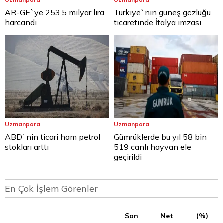
AR-GE`ye 253,5 milyar lira
Türkiye`nin güneş gözlüğü
harcandı
ticaretinde İtalya imzası
Uzmanpara
Uzmanpara
ABD`nin ticari ham petrol
Gümrüklerde bu yıl 58 bin
stokları arttı
519 canlı hayvan ele
geçirildi
En Çok İşlem Görenler
Son
Net
(%)