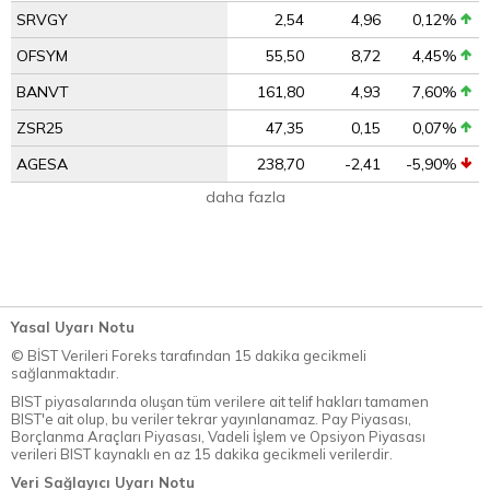
SRVGY
2,54
4,96
0,12%
OFSYM
55,50
8,72
4,45%
BANVT
161,80
4,93
7,60%
ZSR25
47,35
0,15
0,07%
AGESA
238,70
-2,41
-5,90%
daha fazla
Yasal Uyarı Notu
© BİST Verileri Foreks tarafından 15 dakika gecikmeli
sağlanmaktadır.
BIST piyasalarında oluşan tüm verilere ait telif hakları tamamen
BIST'e ait olup, bu veriler tekrar yayınlanamaz. Pay Piyasası,
Borçlanma Araçları Piyasası, Vadeli İşlem ve Opsiyon Piyasası
verileri BIST kaynaklı en az 15 dakika gecikmeli verilerdir.
Veri Sağlayıcı Uyarı Notu