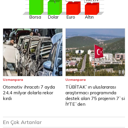
Borsa
Dolar
Euro
Altın
Uzmanpara
Uzmanpara
Otomotiv ihracatı 7 ayda
TÜBİTAK`ın uluslararası
24,4 milyar dolarla rekor
araştırmacı programında
kırdı
destek alan 75 projenin 7`si
İYTE`den
En Çok Artanlar