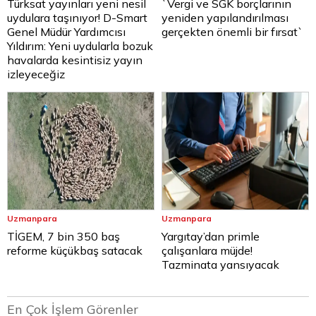
Türksat yayınları yeni nesil
`Vergi ve SGK borçlarının
uydulara taşınıyor! D-Smart
yeniden yapılandırılması
Genel Müdür Yardımcısı
gerçekten önemli bir fırsat`
Yıldırım: Yeni uydularla bozuk
havalarda kesintisiz yayın
izleyeceğiz
Uzmanpara
Uzmanpara
TİGEM, 7 bin 350 baş
Yargıtay’dan primle
reforme küçükbaş satacak
çalışanlara müjde!
Tazminata yansıyacak
En Çok İşlem Görenler