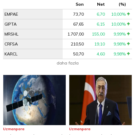
Son
Net
(%)
EMPAE
73,70
6,70
10,00%
GIPTA
67,65
6,15
10,00%
MRSHL
1.707,00
155,00
9,99%
CRFSA
210,50
19,10
9,98%
KARCL
50,70
4,60
9,98%
daha fazla
Uzmanpara
Uzmanpara