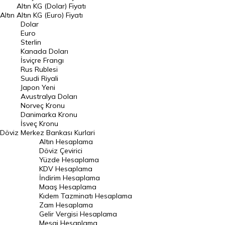
Dolar Kuru
Altın KG (Dolar) Fiyatı
Altın
Altın KG (Euro) Fiyatı
Euro Kuru
Dolar
Euro
Pound Kuru
Sterlin
Kanada Doları
Frank Kuru
İsviçre Frangı
Riyal Kuru
Rus Rublesi
Suudi Riyali
Avustralya Doları
Japon Yeni
Avustralya Doları
Danimarka Kronu Kuru
Norveç Kronu
Danimarka Kronu
Kanada Doları Kuru
İsveç Kronu
Döviz
Merkez Bankası Kurlari
Norveç Kronu Kuru
Altın Hesaplama
İsveç Kronu Kuru
Döviz Çevirici
Yüzde Hesaplama
Japon Yeni Kuru
KDV Hesaplama
İndirim Hesaplama
Serbest Piyasa Döviz Kurları
Maaş Hesaplama
Kıdem Tazminatı Hesaplama
Merkez Bankası Döviz Kurları
Zam Hesaplama
Gelir Vergisi Hesaplama
ALTIN
Mesai Hesaplama