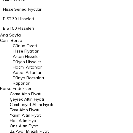
Hisse Senedi Fiyatları
BIST 30 Hisseleri
BIST 50 Hisseleri
Ana Sayfa
BIST 100 Hisseleri
Canlı Borsa
Günün Özeti
En Çok Artan Hisseler
Hisse Fiyatları
Artan Hisseler
En Çok Düşen Hisseler
Düşen Hisseler
Hacmi Artanlar
Hacmi Artanlar
Adedi Artanlar
Geçmiş Kapanışlar
Dünya Borsaları
Raporlar
Dünya Borsaları
Borsa
Endeksler
Gram Altın Fiyatı
Raporlar
Çeyrek Altın Fiyatı
Endeksler
Cumhuriyet Altını Fiyatı
Tam Altın Fiyatı
Yarım Altın Fiyatı
DÖVİZ
Has Altın Fiyatı
Ons Altın Fiyatı
Döviz Kuru
22 Ayar Bilezik Fiyatı