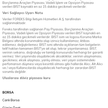
Borçlanma Araçları Piyasası, Vadeli İşlem ve Opsiyon Piyasası
verileri BIST kaynaklı en az 15 dakika gecikmeli verilerdir.
Veri Sağlayıcı Uyarı Notu
Veriler FOREKS Bilgi İletişim Hizmetleri A.Ş. tarafından
sağlanmaktadır.
Foreks tarafından sağlanan Pay Piyasası, Borçlanma Araçları
Piyasası, Vadeli İşlem ve Opsiyon Piyasası verileri BIST kaynaklı en
az 15 dakika gecikmeli verilerdir. BIST isim ve logosu Koruma Marka
Belgesi altında korunmakta olup izinsiz kullanılamaz, iktibas
edilemez, değiştirilemez. BIST ismi altında açıklanan tüm belgelerin
telif hakları tamamen BIST'ye ait olup, tekrar yayınlanamaz. BIST,
verinin sekansı, doğruluğu ve tamlığı konusunda herhangi bir garanti
vermez. Veri yayınında oluşabilecek aksaklıklar, verinin ulaşmaması,
gecikmesi, eksik ulaşması, yanlış olması, veri yayın sistemindeki
perfomansın düşmesi veya kesintili olması gibi hallerde Alıcı, Alt Alıcı
ve / veya Kullanıcılarda oluşabilecek herhangi bir zarardan BIST
sorumlu değildir.
Uluslarası döviz piyasası kuru
BORSA
Canlı Borsa
Günün Özeti