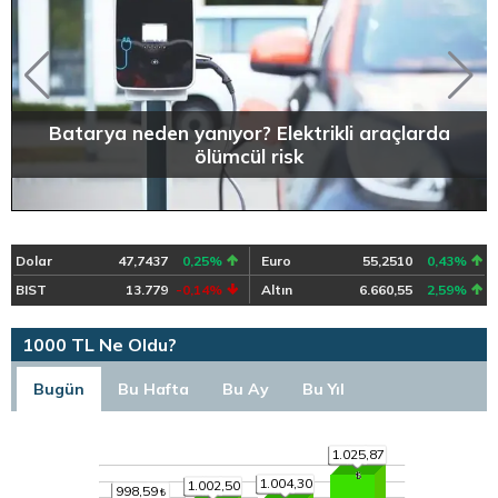
Batarya neden yanıyor? Elektrikli araçlarda
ölümcül risk
Dolar
47,7437
0,25%
Euro
55,2510
0,43%
BIST
13.779
-0,14%
Altın
6.660,55
2,59%
1000 TL Ne Oldu?
Bugün
Bu Hafta
Bu Ay
Bu Yıl
1.025,87
1.004,30
1.002,50
998,59