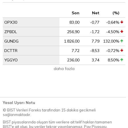
Son
Net
(%)
OPX30
83,00
-0,77
-0,64%
ZPBDL
256,90
-1,72
-4,50%
GUNDG
1.826,00
7,79
132,00%
DCTTR
7,72
-8,53
-0,72%
YGGYO
236,00
3,74
8,50%
daha fazla
Yasal Uyarı Notu
© BİST Verileri Foreks tarafından 15 dakika gecikmeli
sağlanmaktadır.
BIST piyasalarında oluşan tüm verilere ait telif hakları tamamen
BIST'e ait olup, bu veriler tekrar yayınlanamaz. Pay Piyasası,