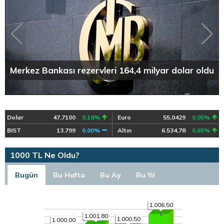
Merkez Bankası rezervleri 164,4 milyar dolar oldu
Dolar
47,7100
0,18%
Euro
55,0429
0,05%
BIST
13.799
0,00%
Altın
6.534,78
0,65%
1000 TL Ne Oldu?
Bugün
Bu Hafta
Bu Ay
Bu Yıl
1.006,50
1.001,80
1.000,50
1.000,00