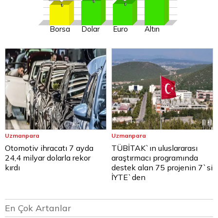
Borsa
Dolar
Euro
Altın
Uzmanpara
Uzmanpara
Otomotiv ihracatı 7 ayda
TÜBİTAK`ın uluslararası
24,4 milyar dolarla rekor
araştırmacı programında
kırdı
destek alan 75 projenin 7`si
İYTE`den
En Çok Artanlar