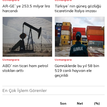
AR-GE`ye 253,5 milyar lira
Türkiye`nin güneş gözlüğü
harcandı
ticaretinde İtalya imzası
Uzmanpara
Uzmanpara
ABD`nin ticari ham petrol
Gümrüklerde bu yıl 58 bin
stokları arttı
519 canlı hayvan ele
geçirildi
En Çok İşlem Görenler
Son
Net
(%)