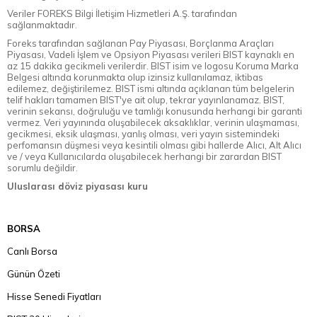
Veriler FOREKS Bilgi İletişim Hizmetleri A.Ş. tarafından
sağlanmaktadır.
Foreks tarafından sağlanan Pay Piyasası, Borçlanma Araçları
Piyasası, Vadeli İşlem ve Opsiyon Piyasası verileri BIST kaynaklı en
az 15 dakika gecikmeli verilerdir. BIST isim ve logosu Koruma Marka
Belgesi altında korunmakta olup izinsiz kullanılamaz, iktibas
edilemez, değiştirilemez. BIST ismi altında açıklanan tüm belgelerin
telif hakları tamamen BIST'ye ait olup, tekrar yayınlanamaz. BIST,
verinin sekansı, doğruluğu ve tamlığı konusunda herhangi bir garanti
vermez. Veri yayınında oluşabilecek aksaklıklar, verinin ulaşmaması,
gecikmesi, eksik ulaşması, yanlış olması, veri yayın sistemindeki
perfomansın düşmesi veya kesintili olması gibi hallerde Alıcı, Alt Alıcı
ve / veya Kullanıcılarda oluşabilecek herhangi bir zarardan BIST
sorumlu değildir.
Uluslarası döviz piyasası kuru
BORSA
Canlı Borsa
Günün Özeti
Hisse Senedi Fiyatları