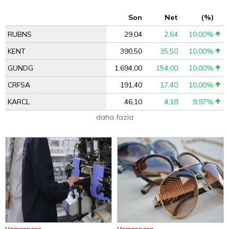
Son
Net
(%)
RUBNS
29,04
2,64
10,00%
KENT
390,50
35,50
10,00%
GUNDG
1.694,00
154,00
10,00%
CRFSA
191,40
17,40
10,00%
KARCL
46,10
4,18
9,97%
daha fazla
Uzmanpara
Uzmanpara