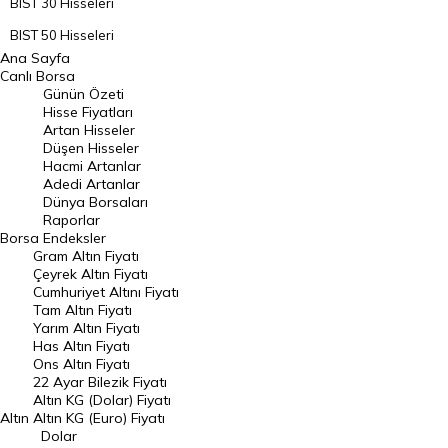
BIST 30 Hisseleri
BIST 50 Hisseleri
Ana Sayfa
BIST 100 Hisseleri
Canlı Borsa
Günün Özeti
En Çok Artan Hisseler
Hisse Fiyatları
Artan Hisseler
En Çok Düşen Hisseler
Düşen Hisseler
Hacmi Artanlar
Hacmi Artanlar
Adedi Artanlar
Geçmiş Kapanışlar
Dünya Borsaları
Raporlar
Dünya Borsaları
Borsa
Endeksler
Gram Altın Fiyatı
Raporlar
Çeyrek Altın Fiyatı
Endeksler
Cumhuriyet Altını Fiyatı
Tam Altın Fiyatı
Yarım Altın Fiyatı
DÖVİZ
Has Altın Fiyatı
Ons Altın Fiyatı
Döviz Kuru
22 Ayar Bilezik Fiyatı
Dolar Kuru
Altın KG (Dolar) Fiyatı
Altın
Altın KG (Euro) Fiyatı
Euro Kuru
Dolar