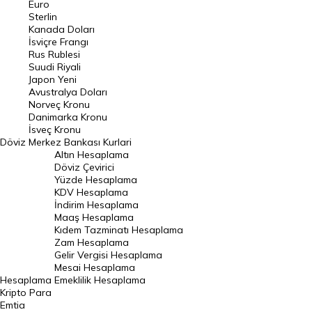
Euro
Pound Kuru
Sterlin
Kanada Doları
Frank Kuru
İsviçre Frangı
Riyal Kuru
Rus Rublesi
Suudi Riyali
Avustralya Doları
Japon Yeni
Avustralya Doları
Danimarka Kronu Kuru
Norveç Kronu
Danimarka Kronu
Kanada Doları Kuru
İsveç Kronu
Döviz
Merkez Bankası Kurlari
Norveç Kronu Kuru
Altın Hesaplama
İsveç Kronu Kuru
Döviz Çevirici
Yüzde Hesaplama
Japon Yeni Kuru
KDV Hesaplama
İndirim Hesaplama
Serbest Piyasa Döviz Kurları
Maaş Hesaplama
Kıdem Tazminatı Hesaplama
Merkez Bankası Döviz Kurları
Zam Hesaplama
Gelir Vergisi Hesaplama
ALTIN
Mesai Hesaplama
Hesaplama
Emeklilik Hesaplama
Altın Fiyatları
Kripto Para
Emtia
Gram Altın Fiyatı