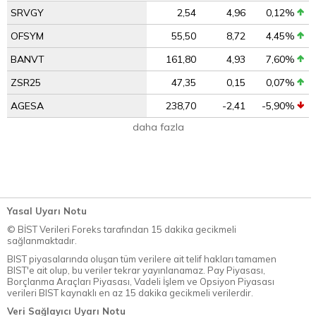
SRVGY
2,54
4,96
0,12%
OFSYM
55,50
8,72
4,45%
BANVT
161,80
4,93
7,60%
ZSR25
47,35
0,15
0,07%
AGESA
238,70
-2,41
-5,90%
daha fazla
Yasal Uyarı Notu
© BİST Verileri Foreks tarafından 15 dakika gecikmeli
sağlanmaktadır.
BIST piyasalarında oluşan tüm verilere ait telif hakları tamamen
BIST'e ait olup, bu veriler tekrar yayınlanamaz. Pay Piyasası,
Borçlanma Araçları Piyasası, Vadeli İşlem ve Opsiyon Piyasası
verileri BIST kaynaklı en az 15 dakika gecikmeli verilerdir.
Veri Sağlayıcı Uyarı Notu