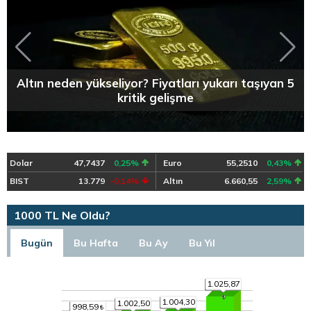
Altın neden yükseliyor? Fiyatları yukarı taşıyan 5
kritik gelişme
Dolar
47,7437
0,25%
Euro
55,2510
0,43%
BIST
13.779
-0,14%
Altın
6.660,55
2,59%
1000 TL Ne Oldu?
Bugün
Bu Hafta
Bu Ay
Bu Yıl
1.025,87
1.004,30
1.002,50
998,59