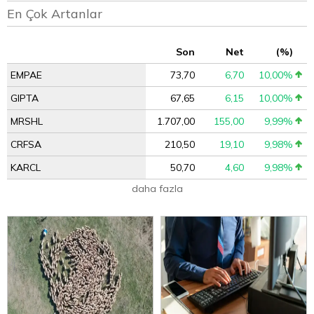
En Çok Artanlar
Son
Net
(%)
EMPAE
73,70
6,70
10,00%
GIPTA
67,65
6,15
10,00%
MRSHL
1.707,00
155,00
9,99%
CRFSA
210,50
19,10
9,98%
KARCL
50,70
4,60
9,98%
daha fazla