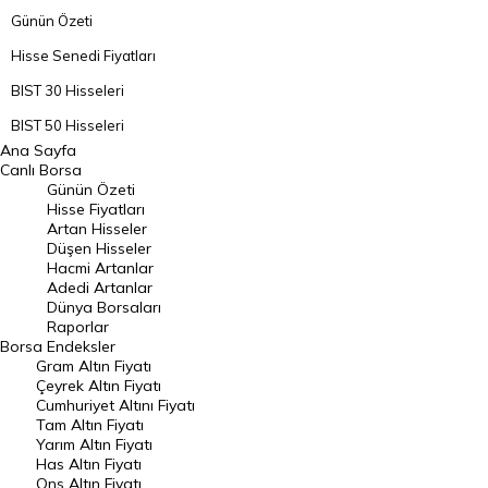
Günün Özeti
Hisse Senedi Fiyatları
BIST 30 Hisseleri
BIST 50 Hisseleri
Ana Sayfa
BIST 100 Hisseleri
Canlı Borsa
Günün Özeti
En Çok Artan Hisseler
Hisse Fiyatları
Artan Hisseler
En Çok Düşen Hisseler
Düşen Hisseler
Hacmi Artanlar
Hacmi Artanlar
Adedi Artanlar
Geçmiş Kapanışlar
Dünya Borsaları
Raporlar
Dünya Borsaları
Borsa
Endeksler
Gram Altın Fiyatı
Raporlar
Çeyrek Altın Fiyatı
Endeksler
Cumhuriyet Altını Fiyatı
Tam Altın Fiyatı
Yarım Altın Fiyatı
DÖVİZ
Has Altın Fiyatı
Ons Altın Fiyatı
Döviz Kuru