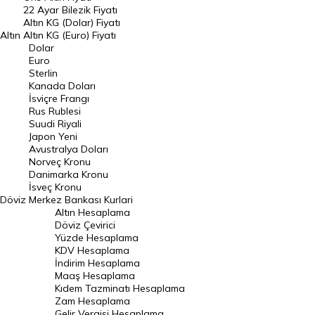
22 Ayar Bilezik Fiyatı
Dolar Kuru
Altın KG (Dolar) Fiyatı
Altın
Altın KG (Euro) Fiyatı
Euro Kuru
Dolar
Euro
Pound Kuru
Sterlin
Kanada Doları
Frank Kuru
İsviçre Frangı
Riyal Kuru
Rus Rublesi
Suudi Riyali
Avustralya Doları
Japon Yeni
Avustralya Doları
Danimarka Kronu Kuru
Norveç Kronu
Danimarka Kronu
Kanada Doları Kuru
İsveç Kronu
Döviz
Merkez Bankası Kurlari
Norveç Kronu Kuru
Altın Hesaplama
İsveç Kronu Kuru
Döviz Çevirici
Yüzde Hesaplama
Japon Yeni Kuru
KDV Hesaplama
İndirim Hesaplama
Serbest Piyasa Döviz Kurları
Maaş Hesaplama
Kıdem Tazminatı Hesaplama
Merkez Bankası Döviz Kurları
Zam Hesaplama
Gelir Vergisi Hesaplama