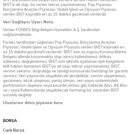
BIST'e ait olup, bu veriler tekrar yayınlanamaz. Pay Piyasası,
Borçlanma Araçları Piyasası, Vadeli İşlem ve Opsiyon Piyasası
verileri BIST kaynaklı en az 15 dakika gecikmeli verilerdir.
Veri Sağlayıcı Uyarı Notu
Veriler FOREKS Bilgi İletişim Hizmetleri A.Ş. tarafından
sağlanmaktadır.
Foreks tarafından sağlanan Pay Piyasası, Borçlanma Araçları
Piyasası, Vadeli İşlem ve Opsiyon Piyasası verileri BIST kaynaklı en
az 15 dakika gecikmeli verilerdir. BIST isim ve logosu Koruma Marka
Belgesi altında korunmakta olup izinsiz kullanılamaz, iktibas
edilemez, değiştirilemez. BIST ismi altında açıklanan tüm belgelerin
telif hakları tamamen BIST'ye ait olup, tekrar yayınlanamaz. BIST,
verinin sekansı, doğruluğu ve tamlığı konusunda herhangi bir garanti
vermez. Veri yayınında oluşabilecek aksaklıklar, verinin ulaşmaması,
gecikmesi, eksik ulaşması, yanlış olması, veri yayın sistemindeki
perfomansın düşmesi veya kesintili olması gibi hallerde Alıcı, Alt Alıcı
ve / veya Kullanıcılarda oluşabilecek herhangi bir zarardan BIST
sorumlu değildir.
Uluslarası döviz piyasası kuru
BORSA
Canlı Borsa