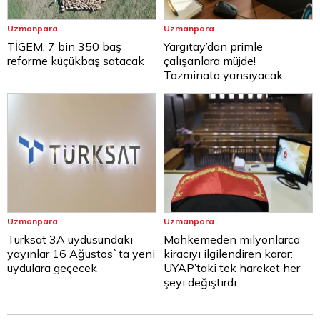
Uzmanpara
Uzmanpara
TİGEM, 7 bin 350 baş
Yargıtay’dan primle
reforme küçükbaş satacak
çalışanlara müjde!
Tazminata yansıyacak
Uzmanpara
Uzmanpara
Türksat 3A uydusundaki
Mahkemeden milyonlarca
yayınlar 16 Ağustos`ta yeni
kiracıyı ilgilendiren karar:
uydulara geçecek
UYAP’taki tek hareket her
şeyi değiştirdi