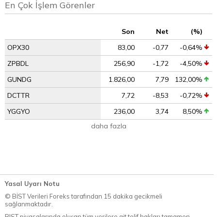
En Çok İşlem Görenler
Son
Net
(%)
OPX30
83,00
-0,77
-0,64%
ZPBDL
256,90
-1,72
-4,50%
GUNDG
1.826,00
7,79
132,00%
DCTTR
7,72
-8,53
-0,72%
YGGYO
236,00
3,74
8,50%
daha fazla
Yasal Uyarı Notu
© BİST Verileri Foreks tarafından 15 dakika gecikmeli
sağlanmaktadır.
BIST piyasalarında oluşan tüm verilere ait telif hakları tamamen