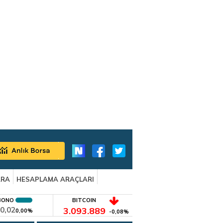
ARA
HESAPLAMA ARAÇLARI
BONO
BITCOIN
0,02
3.093.889
0,00%
-0,08%