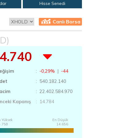
adar
Hisse Senedi
Canlı Borsa
D)
4.740
eğişim
:
-0,29%
|
-44
det
: 540.182.140
acim
: 22.402.584.970
nceki Kapanış
: 14.784
 Yüksek
En Düşük
4.758
14.656