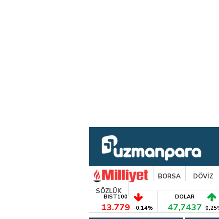
BORSA
DÖVİZ
SÖZLÜK
BIST100
DOLAR
13.779
47,7437
-0,14%
0,25