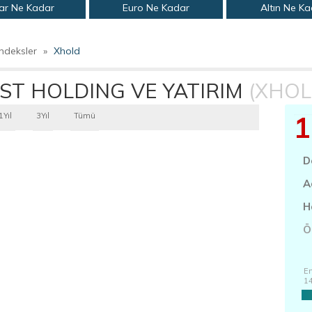
ar Ne Kadar
Euro Ne Kadar
Altın Ne K
ndeksler
»
Xhold
IST HOLDING VE YATIRIM
(XHOL
1
1Yıl
3Yıl
Tümü
D
A
H
Ö
En
1