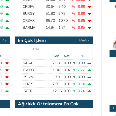
00
30,64
-3,40
% -9,99
CRDFA
99
51,80
-5,75
% -9,99
SURGY
98
96,70
-10,70
% -9,96
ORZAX
98
14,84
-1,64
% -9,95
BARMA
En Çok İşlem
ümü
tümü
Gören
(TL)
%
Son
Net
%
61
2,58
0,00
% 0,00
SASA
55
1,04
0,07
% 7,22
TSPOR
83
3,70
0,00
% 0,00
PSGYO
93
2,93
0,01
% 0,34
HEKTS
62
12,36
0,03
% 0,24
ISCTR
Ağırlıklı Ortalaması En Çok
Pr
Azalan