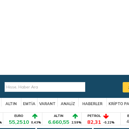
ALTIN
EMTİA
VARANT
ANALİZ
HABERLER
KRİPTO P
EURO
ALTIN
PETROL
55,2510
6.660,55
82,31
4
%
0,43%
2,59%
-0,22%