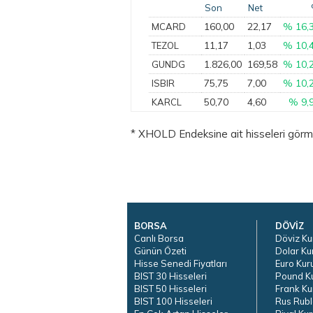
Son
Net
160,00
22,17
% 16,
MCARD
11,17
1,03
% 10,
TEZOL
1.826,00
169,58
% 10,
GUNDG
75,75
7,00
% 10,
ISBIR
50,70
4,60
% 9,
KARCL
* XHOLD Endeksine ait hisseleri görmek 
BORSA
DÖVİZ
Canlı Borsa
Döviz Ku
Günün Özeti
Dolar Ku
Hisse Senedi Fiyatları
Euro Kur
BIST 30 Hisseleri
Pound K
BIST 50 Hisseleri
Frank Ku
BIST 100 Hisseleri
Rus Rubl