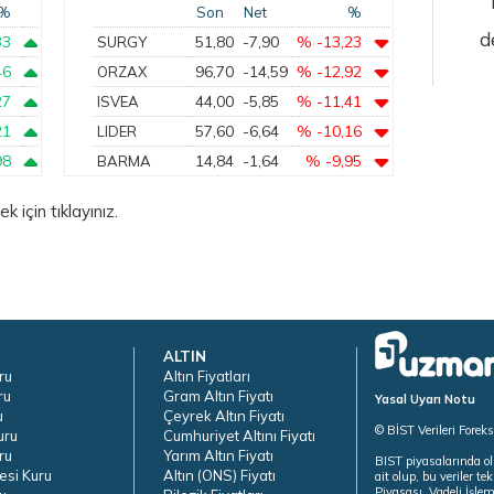
%
Son
Net
%
d
33
51,80
-7,90
% -13,23
SURGY
46
96,70
-14,59
% -12,92
ORZAX
27
44,00
-5,85
% -11,41
ISVEA
21
57,60
-6,64
% -10,16
LIDER
98
14,84
-1,64
% -9,95
BARMA
için tıklayınız.
ALTIN
ru
Altın Fiyatları
ru
Gram Altın Fiyatı
Yasal Uyarı Notu
u
Çeyrek Altın Fiyatı
© BİST Verileri Forek
uru
Cumhuriyet Altını Fiyatı
ru
Yarım Altın Fiyatı
BIST piyasalarında ol
esi Kuru
Altın (ONS) Fiyatı
ait olup, bu veriler 
Piyasası, Vadeli İşle