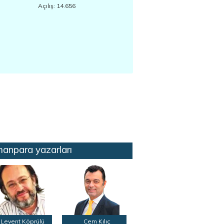
Açılış: 14.656
anpara yazarları
Levent Köprülü
Cem Kılıç