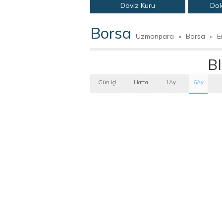
Döviz Kuru
Dol
Borsa
Uzmanpara
»
Borsa
»
E
B
Gün içi
Hafta
1Ay
6Ay