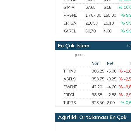
67,65
6,15
% 10,
GIPTA
1.707,00
155,00
% 9,
MRSHL
210,50
19,10
% 9,
CRFSA
50,70
4,60
% 9,
KARCL
En Çok İşlem
t
Gören
(LOT)
Son
Net
306,25
-5,00
% -1,
THYAO
353,75
-9,25
% -2,
ASELS
42,20
-4,60
% -9,
CWENE
38,68
-2,88
% -6,
EREGL
323,50
2,00
% 0,
TUPRS
Ağırlıklı Ortalaması En Çok
Artan