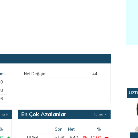
-44
ans
Net Değişim
40
58
uzm
56
En Çok Azalanlar
ümü
tümü
%
Son
Net
%
00
57,60
-6,40
% -10,00
LIDER