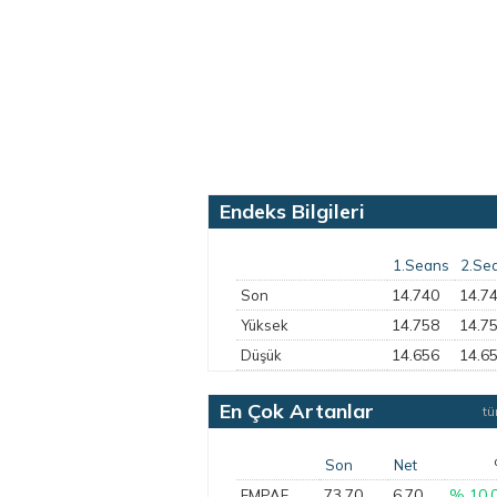
Endeks Bilgileri
1.Seans
2.Se
14.740
14.7
Son
14.758
14.7
Yüksek
14.656
14.6
Düşük
En Çok Artanlar
t
Son
Net
73,70
6,70
% 10,
EMPAE