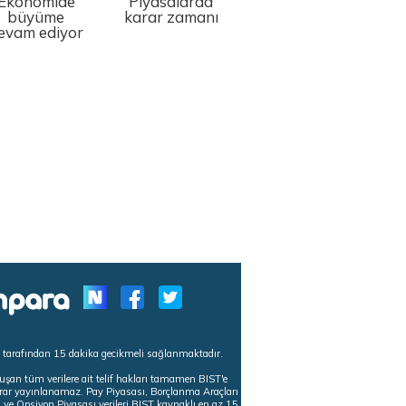
Ekonomide
Piyasalarda
büyüme
karar zamanı
evam ediyor
s tarafından 15 dakika gecikmeli sağlanmaktadır.
uşan tüm verilere ait telif hakları tamamen BIST'e
tekrar yayınlanamaz. Pay Piyasası, Borçlanma Araçları
m ve Opsiyon Piyasası verileri BIST kaynaklı en az 15