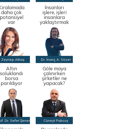
Kiralamada
İnsanları
daha çok
işlere, işleri
potansiyel
insanlara
var
yaklaştırmak
Zeynep Aktaş
Dr. İnanç A. Sözer
Altın
Göle maya
soluklandı
çalınırken
borsa
şirketler ne
parıldıyor
yapacak?
of. Dr. Sefer Şener
Cüneyt Paksoy