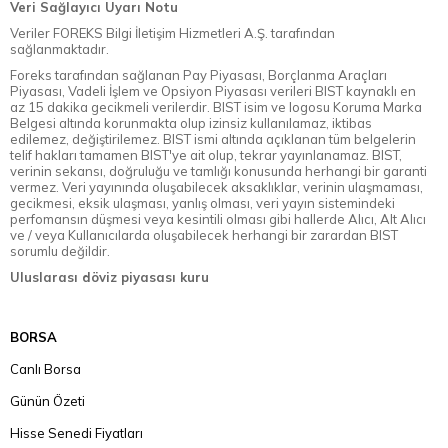
Veri Sağlayıcı Uyarı Notu
Veriler FOREKS Bilgi İletişim Hizmetleri A.Ş. tarafından
sağlanmaktadır.
Foreks tarafından sağlanan Pay Piyasası, Borçlanma Araçları
Piyasası, Vadeli İşlem ve Opsiyon Piyasası verileri BIST kaynaklı en
az 15 dakika gecikmeli verilerdir. BIST isim ve logosu Koruma Marka
Belgesi altında korunmakta olup izinsiz kullanılamaz, iktibas
edilemez, değiştirilemez. BIST ismi altında açıklanan tüm belgelerin
telif hakları tamamen BIST'ye ait olup, tekrar yayınlanamaz. BIST,
verinin sekansı, doğruluğu ve tamlığı konusunda herhangi bir garanti
vermez. Veri yayınında oluşabilecek aksaklıklar, verinin ulaşmaması,
gecikmesi, eksik ulaşması, yanlış olması, veri yayın sistemindeki
perfomansın düşmesi veya kesintili olması gibi hallerde Alıcı, Alt Alıcı
ve / veya Kullanıcılarda oluşabilecek herhangi bir zarardan BIST
sorumlu değildir.
Uluslarası döviz piyasası kuru
BORSA
Canlı Borsa
Günün Özeti
Hisse Senedi Fiyatları