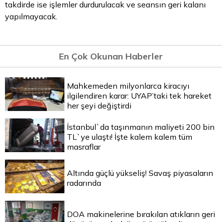
takdirde ise işlemler durdurulacak ve seansın geri kalanı
yapılmayacak.
En Çok Okunan Haberler
Mahkemeden milyonlarca kiracıyı
ilgilendiren karar: UYAP’taki tek hareket
her şeyi değiştirdi
İstanbul`da taşınmanın maliyeti 200 bin
TL`ye ulaştı! İşte kalem kalem tüm
masraflar
Altında güçlü yükseliş! Savaş piyasaların
radarında
DOA makinelerine bırakılan atıkların geri