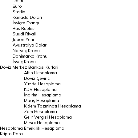
Dolar
Euro
Pound Kuru
Sterlin
Kanada Doları
Frank Kuru
İsviçre Frangı
Riyal Kuru
Rus Rublesi
Suudi Riyali
Avustralya Doları
Japon Yeni
Avustralya Doları
Danimarka Kronu Kuru
Norveç Kronu
Danimarka Kronu
Kanada Doları Kuru
İsveç Kronu
Döviz
Merkez Bankası Kurlari
Norveç Kronu Kuru
Altın Hesaplama
İsveç Kronu Kuru
Döviz Çevirici
Yüzde Hesaplama
Japon Yeni Kuru
KDV Hesaplama
İndirim Hesaplama
Serbest Piyasa Döviz Kurları
Maaş Hesaplama
Kıdem Tazminatı Hesaplama
Merkez Bankası Döviz Kurları
Zam Hesaplama
Gelir Vergisi Hesaplama
ALTIN
Mesai Hesaplama
Hesaplama
Emeklilik Hesaplama
Altın Fiyatları
Kripto Para