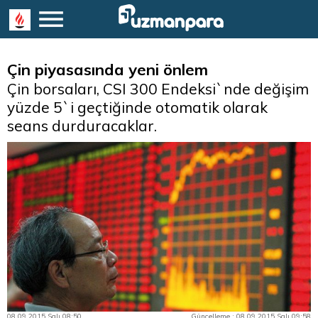
​Çin piyasasında yeni önlem
Çin borsaları, CSI 300 Endeksi`nde değişim
yüzde 5`i geçtiğinde otomatik olarak
seans durduracaklar.
08.09.2015 Salı 08:50
Güncelleme : 08.09.2015 Salı 09:58