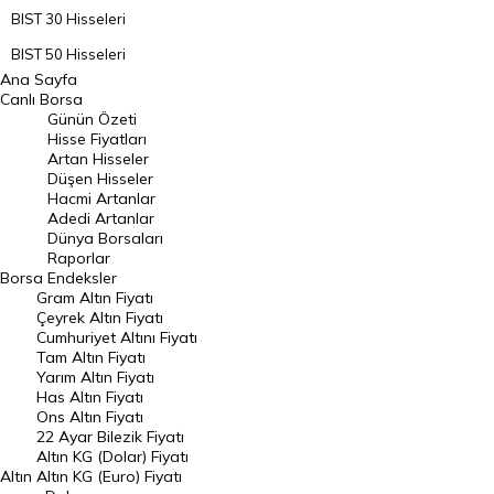
BIST 30 Hisseleri
BIST 50 Hisseleri
Ana Sayfa
BIST 100 Hisseleri
Canlı Borsa
Günün Özeti
En Çok Artan Hisseler
Hisse Fiyatları
Artan Hisseler
En Çok Düşen Hisseler
Düşen Hisseler
Hacmi Artanlar
Hacmi Artanlar
Adedi Artanlar
Geçmiş Kapanışlar
Dünya Borsaları
Raporlar
Dünya Borsaları
Borsa
Endeksler
Gram Altın Fiyatı
Raporlar
Çeyrek Altın Fiyatı
Endeksler
Cumhuriyet Altını Fiyatı
Tam Altın Fiyatı
Yarım Altın Fiyatı
DÖVİZ
Has Altın Fiyatı
Ons Altın Fiyatı
Döviz Kuru
22 Ayar Bilezik Fiyatı
Dolar Kuru
Altın KG (Dolar) Fiyatı
Altın
Altın KG (Euro) Fiyatı
Euro Kuru