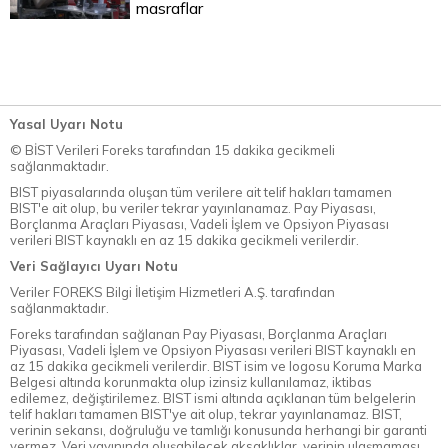
masraflar
Yasal Uyarı Notu
© BİST Verileri Foreks tarafından 15 dakika gecikmeli
sağlanmaktadır.
BIST piyasalarında oluşan tüm verilere ait telif hakları tamamen
BIST'e ait olup, bu veriler tekrar yayınlanamaz. Pay Piyasası,
Borçlanma Araçları Piyasası, Vadeli İşlem ve Opsiyon Piyasası
verileri BIST kaynaklı en az 15 dakika gecikmeli verilerdir.
Veri Sağlayıcı Uyarı Notu
Veriler FOREKS Bilgi İletişim Hizmetleri A.Ş. tarafından
sağlanmaktadır.
Foreks tarafından sağlanan Pay Piyasası, Borçlanma Araçları
Piyasası, Vadeli İşlem ve Opsiyon Piyasası verileri BIST kaynaklı en
az 15 dakika gecikmeli verilerdir. BIST isim ve logosu Koruma Marka
Belgesi altında korunmakta olup izinsiz kullanılamaz, iktibas
edilemez, değiştirilemez. BIST ismi altında açıklanan tüm belgelerin
telif hakları tamamen BIST'ye ait olup, tekrar yayınlanamaz. BIST,
verinin sekansı, doğruluğu ve tamlığı konusunda herhangi bir garanti
vermez. Veri yayınında oluşabilecek aksaklıklar, verinin ulaşmaması,