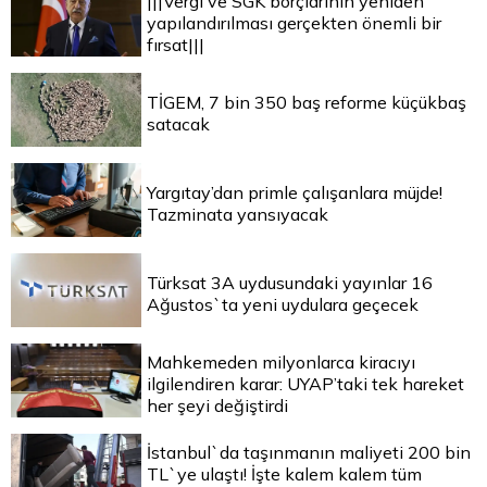
|||Vergi ve SGK borçlarının yeniden
yapılandırılması gerçekten önemli bir
fırsat|||
TİGEM, 7 bin 350 baş reforme küçükbaş
satacak
Yargıtay’dan primle çalışanlara müjde!
Tazminata yansıyacak
Türksat 3A uydusundaki yayınlar 16
Ağustos`ta yeni uydulara geçecek
Mahkemeden milyonlarca kiracıyı
ilgilendiren karar: UYAP’taki tek hareket
her şeyi değiştirdi
İstanbul`da taşınmanın maliyeti 200 bin
TL`ye ulaştı! İşte kalem kalem tüm