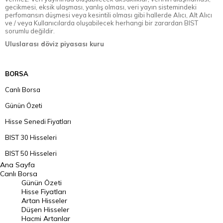
gecikmesi, eksik ulaşması, yanlış olması, veri yayın sistemindeki
perfomansın düşmesi veya kesintili olması gibi hallerde Alıcı, Alt Alıcı
ve / veya Kullanıcılarda oluşabilecek herhangi bir zarardan BIST
sorumlu değildir.
Uluslarası döviz piyasası kuru
BORSA
Canlı Borsa
Günün Özeti
Hisse Senedi Fiyatları
BIST 30 Hisseleri
BIST 50 Hisseleri
Ana Sayfa
BIST 100 Hisseleri
Canlı Borsa
Günün Özeti
En Çok Artan Hisseler
Hisse Fiyatları
Artan Hisseler
En Çok Düşen Hisseler
Düşen Hisseler
Hacmi Artanlar
Hacmi Artanlar