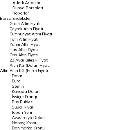
Adedi Artanlar
Geçmiş Kapanışlar
Dünya Borsaları
Raporlar
Dünya Borsaları
Borsa
Endeksler
Gram Altın Fiyatı
Raporlar
Çeyrek Altın Fiyatı
Endeksler
Cumhuriyet Altını Fiyatı
Tam Altın Fiyatı
Yarım Altın Fiyatı
DÖVİZ
Has Altın Fiyatı
Ons Altın Fiyatı
Döviz Kuru
22 Ayar Bilezik Fiyatı
Dolar Kuru
Altın KG (Dolar) Fiyatı
Altın
Altın KG (Euro) Fiyatı
Euro Kuru
Dolar
Euro
Pound Kuru
Sterlin
Kanada Doları
Frank Kuru
İsviçre Frangı
Riyal Kuru
Rus Rublesi
Suudi Riyali
Avustralya Doları
Japon Yeni
Avustralya Doları
Danimarka Kronu Kuru
Norveç Kronu
Danimarka Kronu
Kanada Doları Kuru