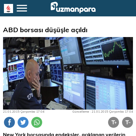
ABD borsası düşüşle açıldı
21.01.2015 Çarşamba 17:04
Güncelleme : 21.01.2015 Çarşamba 17:04
New York borsasında endeksler, açıklanan verilerin