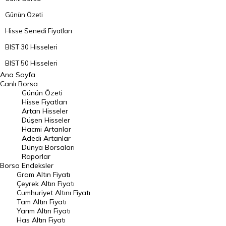
Günün Özeti
Hisse Senedi Fiyatları
BIST 30 Hisseleri
BIST 50 Hisseleri
Ana Sayfa
BIST 100 Hisseleri
Canlı Borsa
Günün Özeti
En Çok Artan Hisseler
Hisse Fiyatları
Artan Hisseler
En Çok Düşen Hisseler
Düşen Hisseler
Hacmi Artanlar
Hacmi Artanlar
Adedi Artanlar
Geçmiş Kapanışlar
Dünya Borsaları
Raporlar
Dünya Borsaları
Borsa
Endeksler
Gram Altın Fiyatı
Raporlar
Çeyrek Altın Fiyatı
Endeksler
Cumhuriyet Altını Fiyatı
Tam Altın Fiyatı
Yarım Altın Fiyatı
DÖVİZ
Has Altın Fiyatı