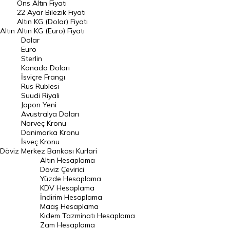
Ons Altın Fiyatı
Döviz Kuru
22 Ayar Bilezik Fiyatı
Dolar Kuru
Altın KG (Dolar) Fiyatı
Altın
Altın KG (Euro) Fiyatı
Euro Kuru
Dolar
Euro
Pound Kuru
Sterlin
Kanada Doları
Frank Kuru
İsviçre Frangı
Riyal Kuru
Rus Rublesi
Suudi Riyali
Avustralya Doları
Japon Yeni
Avustralya Doları
Danimarka Kronu Kuru
Norveç Kronu
Danimarka Kronu
Kanada Doları Kuru
İsveç Kronu
Döviz
Merkez Bankası Kurlari
Norveç Kronu Kuru
Altın Hesaplama
İsveç Kronu Kuru
Döviz Çevirici
Yüzde Hesaplama
Japon Yeni Kuru
KDV Hesaplama
İndirim Hesaplama
Serbest Piyasa Döviz Kurları
Maaş Hesaplama
Kıdem Tazminatı Hesaplama
Merkez Bankası Döviz Kurları
Zam Hesaplama