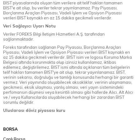
BIST piyasalarında oluşan tüm verilere ait telif hakları tamamen
BIST'e ait olup, bu veriler tekrar yayınlanamaz. Pay Piyasası,
Borçlanma Araçları Piyasası, Vadeli İşlem ve Opsiyon Piyasası
verileri BIST kaynaklı en az 15 dakika gecikmeli verilerdir.
Veri Sağlayıcı Uyarı Notu
Veriler FOREKS Bilgi İletişim Hizmetleri A.Ş. tarafından
sağlanmaktadır.
Foreks tarafından sağlanan Pay Piyasası, Borçlanma Araçları
Piyasası, Vadeli İşlem ve Opsiyon Piyasası verileri BIST kaynaklı en
az 15 dakika gecikmeli verilerdir. BIST isim ve logosu Koruma Marka
Belgesi altında korunmakta olup izinsiz kullanılamaz, iktibas
edilemez, değiştirilemez. BIST ismi altında açıklanan tüm belgelerin
telif hakları tamamen BIST'ye ait olup, tekrar yayınlanamaz. BIST,
verinin sekansı, doğruluğu ve tamlığı konusunda herhangi bir garanti
vermez. Veri yayınında oluşabilecek aksaklıklar, verinin ulaşmaması,
gecikmesi, eksik ulaşması, yanlış olması, veri yayın sistemindeki
perfomansın düşmesi veya kesintili olması gibi hallerde Alıcı, Alt Alıcı
ve / veya Kullanıcılarda oluşabilecek herhangi bir zarardan BIST
sorumlu değildir.
Uluslarası döviz piyasası kuru
BORSA
Canlı Borsa