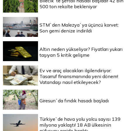
Bilecik`te şeftali hasadı başladı! 42 bin
500 ton rekolte bekleniyor
STM`den Malezya`ya üçüncü korvet:
Son gemi denize indirildi
Altın neden yükseliyor? Fiyatları yukarı
taşıyan 5 kritik gelişme
Ev ve araç alacakları ilgilendiriyor:
Tasarruf finansmanında yeni dönem!
Vatandaşı nasıl etkileyecek?
Giresun`da fındık hasadı başladı
Türkiye`de hava yolu yolcu sayısı 139
milyona yaklaştı! 18 AB ülkesinin
nüfusunu geride bıraktı