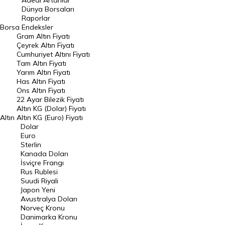
Adedi Artanlar
Geçmiş Kapanışlar
Dünya Borsaları
Raporlar
Dünya Borsaları
Borsa
Endeksler
Gram Altın Fiyatı
Raporlar
Çeyrek Altın Fiyatı
Endeksler
Cumhuriyet Altını Fiyatı
Tam Altın Fiyatı
Yarım Altın Fiyatı
DÖVİZ
Has Altın Fiyatı
Ons Altın Fiyatı
Döviz Kuru
22 Ayar Bilezik Fiyatı
Dolar Kuru
Altın KG (Dolar) Fiyatı
Altın
Altın KG (Euro) Fiyatı
Euro Kuru
Dolar
Euro
Pound Kuru
Sterlin
Kanada Doları
Frank Kuru
İsviçre Frangı
Riyal Kuru
Rus Rublesi
Suudi Riyali
Avustralya Doları
Japon Yeni
Avustralya Doları
Danimarka Kronu Kuru
Norveç Kronu
Danimarka Kronu
Kanada Doları Kuru