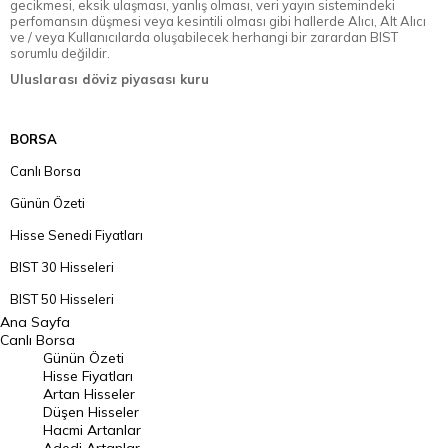
gecikmesi, eksik ulaşması, yanlış olması, veri yayın sistemindeki
perfomansın düşmesi veya kesintili olması gibi hallerde Alıcı, Alt Alıcı
ve / veya Kullanıcılarda oluşabilecek herhangi bir zarardan BIST
sorumlu değildir.
Uluslarası döviz piyasası kuru
BORSA
Canlı Borsa
Günün Özeti
Hisse Senedi Fiyatları
BIST 30 Hisseleri
BIST 50 Hisseleri
Ana Sayfa
BIST 100 Hisseleri
Canlı Borsa
Günün Özeti
En Çok Artan Hisseler
Hisse Fiyatları
Artan Hisseler
En Çok Düşen Hisseler
Düşen Hisseler
Hacmi Artanlar
Hacmi Artanlar