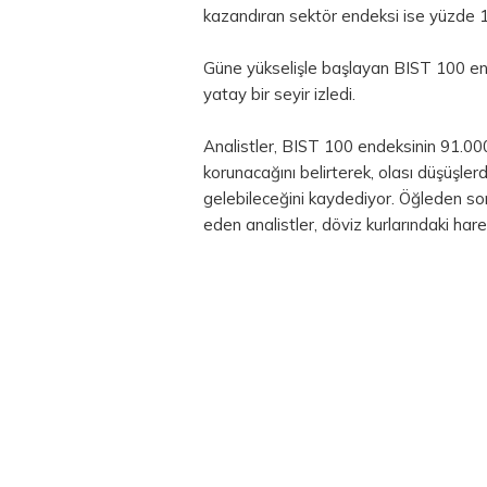
kazandıran sektör endeksi ise yüzde 1,6
Güne yükselişle başlayan BIST 100 end
yatay bir seyir izledi.
Analistler, BIST 100 endeksinin 91.00
korunacağını belirterek, olası düşüşl
gelebileceğini kaydediyor. Öğleden son
eden analistler,
döviz
kurlarındaki hare