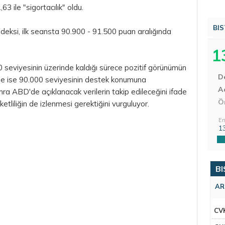
3 ile "sigortacılık" oldu.
BIS
eksi, ilk seansta 90.900 - 91.500 puan aralığında
1
0 seviyesinin üzerinde kaldığı sürece pozitif görünümün
D
erde ise 90.000 seviyesinin destek konumuna
Aç
ra ABD'de açıklanacak verilerin takip edileceğini ifade
Ö
ketliliğin de izlenmesi gerektiğini vurguluyor.
En
1
BI
AR
CV