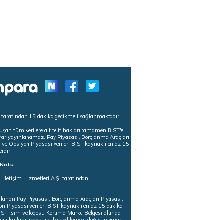
s tarafından 15 dakika gecikmeli sağlanmaktadır.
uşan tüm verilere ait telif hakları tamamen BIST'e
tekrar yayınlanamaz. Pay Piyasası, Borçlanma Araçları
m ve Opsiyon Piyasası verileri BIST kaynaklı en az 15
erdir.
ı Notu
i İletişim Hizmetleri A.Ş. tarafından
ğlanan Pay Piyasası, Borçlanma Araçları Piyasası,
on Piyasası verileri BIST kaynaklı en az 15 dakika
 BIST isim ve logosu Koruma Marka Belgesi altında
iz kullanılamaz, iktibas edilemez, değiştirilemez.