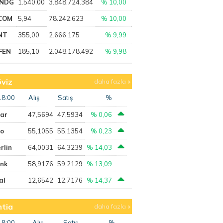
NDG
1.540,00
3.848.724.384
% 10,00
COM
5,94
78.242.623
% 10,00
NT
355,00
2.666.175
% 9,99
FEN
185,10
2.048.178.492
% 9,98
viz
daha fazla
18:00
Alış
Satış
%
lar
47,5694
47,5934
% 0,06
ro
55,1055
55,1354
% 0,23
rlin
64,0031
64,3239
% 14,03
ank
58,9176
59,2129
% 13,09
al
12,6542
12,7176
% 14,37
tia
daha fazla
18:00
Alış
Satış
%