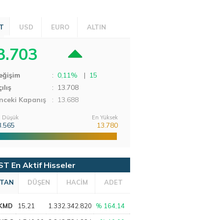
T
USD
EURO
ALTIN
3.703
eğişim
:
0,11%
|
15
ılış
:
13.708
nceki Kapanış
: 13.688
 Düşük
En Yüksek
3.565
13.780
ST En Aktif Hisseler
TAN
DÜŞEN
HACİM
ADET
KMD
15,21
1.332.342.820
% 164,14