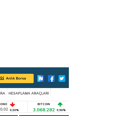
ARA
HESAPLAMA ARAÇLARI
BONO
BITCOIN
0,02
3.068.282
0,00%
0,96%