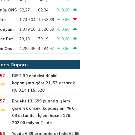
müş ONS
62,27
62,34
% 0,66
tin
1.749,04
1.753,69
% 0,66
ladyum
1.379,10
1.380,59
% 0,66
nt Pet.
79,19
79,19
% 0,66
ın Ons
4.284,35
4.284,97
% 0,66
ans Raporu
:57
BIST 30 endeksi dünkü
kapanışına göre 21, 53 artarak
030
(% 0.14 ) 15, 528
:57
Endeks 13, 699 puanda işlem
görerek önceki kapanışının % 0,
100
08 üstünde . İşlem hacmi 178,
202.00 milyon TL de
:56
Yüzde 6.89 oranında artışla 62.85