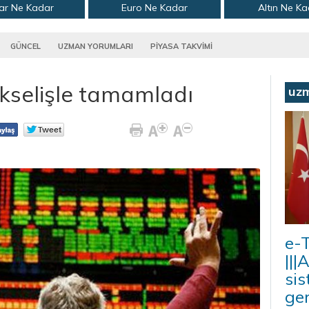
ar Ne Kadar
Euro Ne Kadar
Altın Ne K
GÜNCEL
UZMAN YORUMLARI
PİYASA TAKVİMİ
ükselişle tamamladı
uz
e-T
|||
sis
ger