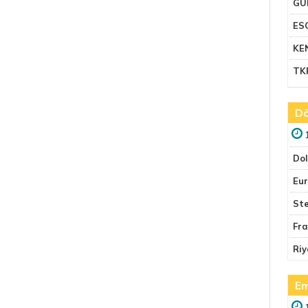
GU
ES
KE
TK
Dö
Do
Eu
Ste
Fr
Riy
Em