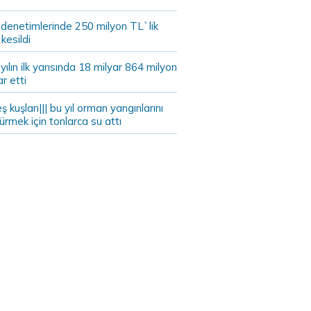
 denetimlerinde 250 milyon TL`lik
kesildi
ılın ilk yarısında 18 milyar 864 milyon
ar etti
eş kuşları||| bu yıl orman yangınlarını
rmek için tonlarca su attı