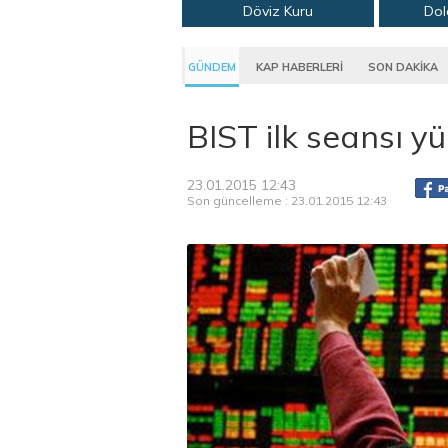
Döviz Kuru
Dol
GÜNDEM
KAP HABERLERİ
SON DAKİKA
BIST ilk seansı y
23.01.2015 12:43
Son güncelleme : 23.01.2015 12:43