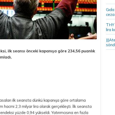
Gıda
ceza 
THY y
lira k
|||At
söndü
si, ilk seansı önceki kapanışa göre 234,56 puanlık
mladı.
asaları ilk seansta dünkü kapanışa göre ortalama
 hacmi 2,3 milyar lira olarak gerçekleşti. İlk seansta
 endeksi yüzde 0,94 yükseldi. Yatırımcısına en fazla