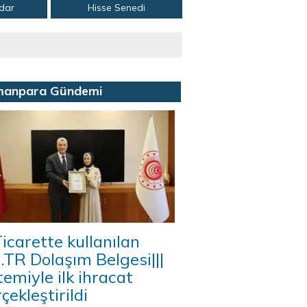
adar
Hisse Senedi
manpara Gündemi
icarette kullanılan
A.TR Dolaşım Belgesi|||
temiyle ilk ihracat
çekleştirildi