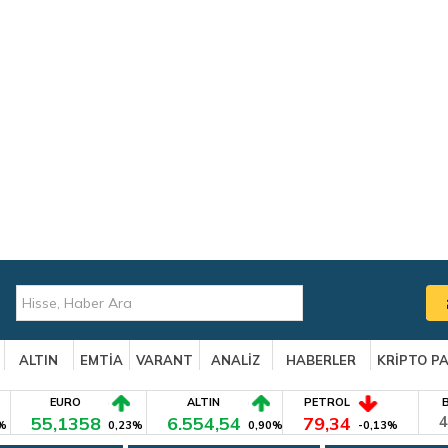
ALTIN
EMTİA
VARANT
ANALİZ
HABERLER
KRİPTO P
EURO
ALTIN
PETROL
55,1358
6.554,54
79,34
4
%
0,23%
0,90%
-0,13%