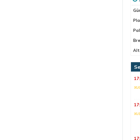
Gü
Pla
Pa
Bre
Alt
Se
17
XU
17
XU
17