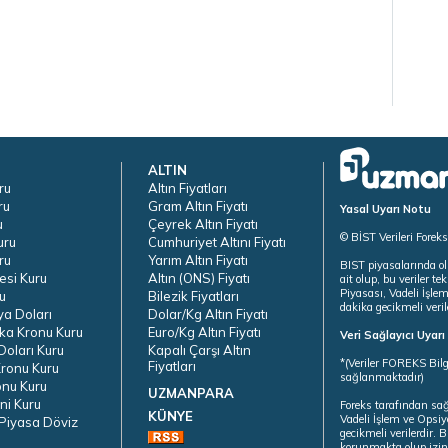
ALTIN
ru
Altın Fiyatları
ru
Gram Altın Fiyatı
Yasal Uyarı Notu
u
Çeyrek Altın Fiyatı
© BİST Verileri Forek
uru
Cumhuriyet Altını Fiyatı
ru
Yarım Altın Fiyatı
BIST piyasalarında ol
esi Kuru
Altın (ONS) Fiyatı
ait olup, bu veriler 
Piyasası, Vadeli İşle
u
Bilezik Fiyatları
dakika gecikmeli veril
ya Doları
Dolar/Kg Altın Fiyatı
ka Kronu Kuru
Euro/Kg Altın Fiyatı
Veri Sağlayıcı Uyar
oları Kuru
Kapalı Çarşı Altın
*(Veriler FOREKS Bilg
Fiyatları
ronu Kuru
sağlanmaktadır)
onu Kuru
UZMANPARA
ni Kuru
Foreks tarafından sa
KÜNYE
Vadeli İşlem ve Opsiy
Piyasa Döviz
gecikmeli verilerdir.
korunmakta olup izins