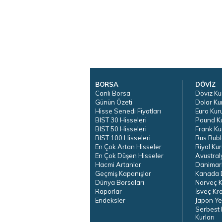
BORSA
DÖVİZ
Canlı Borsa
Döviz Ku
Günün Özeti
Dolar Ku
Hisse Senedi Fiyatları
Euro Kur
BIST 30 Hisseleri
Pound K
BIST 50 Hisseleri
Frank Ku
BIST 100 Hisseleri
Rus Rubl
En Çok Artan Hisseler
Riyal Kur
En Çok Düşen Hisseler
Avustral
Hacmi Artanlar
Danimar
Geçmiş Kapanışlar
Kanada D
Dünya Borsaları
Norveç K
Raporlar
İsveç Kr
Endeksler
Japon Ye
Serbest 
Kurları