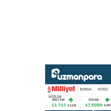
BORSA
DÖVİZ
SÖZLÜK
BIST100
DOLAR
13.703
47,5899
0,11%
0,05