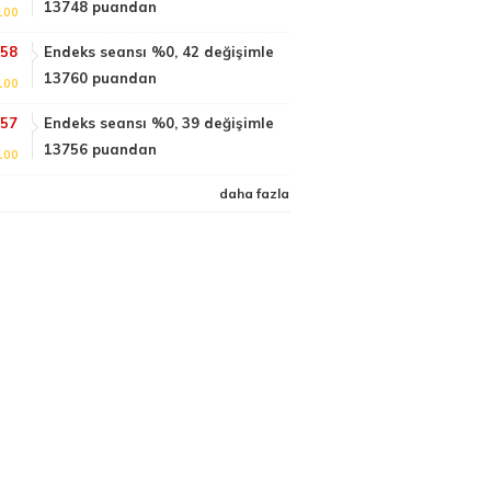
13748 puandan
100
:58
Endeks seansı %0, 42 değişimle
13760 puandan
100
:57
Endeks seansı %0, 39 değişimle
13756 puandan
100
daha fazla