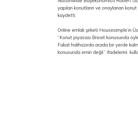
Nationwide Başekonomisti Robert Gar
yapılan konutların ve onaylanan konut
kaydetti.
Online emlak şirketi Housesimple’ın Üst
“Konut piyasası Brexit konusunda öyle 
Fakat halihazırda arada bir yerde kalm
konusunda emin değil.” ifadelerini kulla