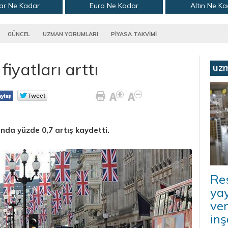
ar Ne Kadar
Euro Ne Kadar
Altın Ne K
GÜNCEL
UZMAN YORUMLARI
PİYASA TAKVİMİ
fiyatları arttı
uz
ında yüzde 0,7 artış kaydetti.
Re
ya
ver
inş