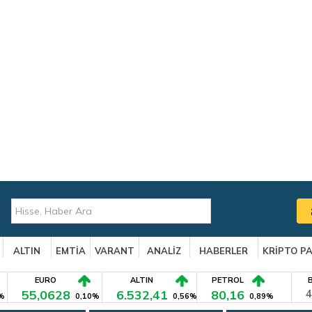
ALTIN
EMTİA
VARANT
ANALİZ
HABERLER
KRİPTO P
EURO
ALTIN
PETROL
55,0628
6.532,41
80,16
4
%
0,10%
0,56%
0,89%