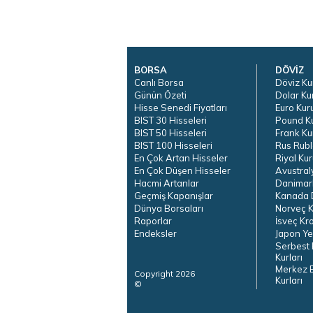
BORSA
DÖVİZ
Canlı Borsa
Döviz Ku
Günün Özeti
Dolar Ku
Hisse Senedi Fiyatları
Euro Kur
BIST 30 Hisseleri
Pound K
BIST 50 Hisseleri
Frank Ku
BIST 100 Hisseleri
Rus Rubl
En Çok Artan Hisseler
Riyal Kur
En Çok Düşen Hisseler
Avustral
Hacmi Artanlar
Danimar
Geçmiş Kapanışlar
Kanada D
Dünya Borsaları
Norveç K
Raporlar
İsveç Kr
Endeksler
Japon Ye
Serbest 
Kurları
Merkez 
Copyright 2026
Kurları
©