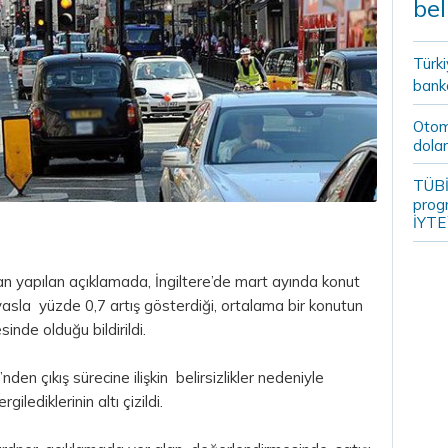
bel
Türki
banka
Otomo
dolar
TÜBİ
prog
İYTE
n yapılan açıklamada, İngiltere’de mart ayında konut
 kıyasla yüzde 0,7 artış gösterdiği, ortalama bir konutun
inde olduğu bildirildi.
nden çıkış sürecine ilişkin belirsizlikler nedeniyle
gilediklerinin altı çizildi.