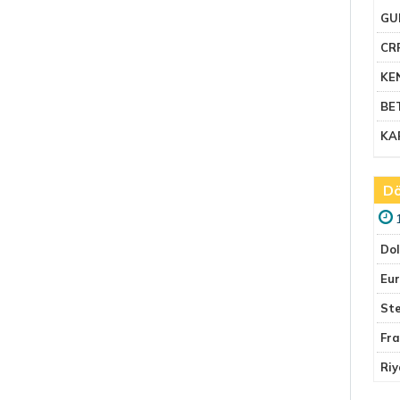
GU
CR
KE
BE
KA
Dö
Do
Eu
Ste
Fr
Riy