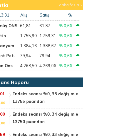
tia
daha fazla
13:31
Alış
Satış
%
müş ONS
61,81
61,87
% 0,66
tin
1.755,90
1.759,31
% 0,66
ladyum
1.384,16
1.388,67
% 0,66
nt Pet.
79,94
79,94
% 0,66
ın Ons
4.268,50
4.269,06
% 0,66
ans Raporu
:01
Endeks seansı %0, 38 değişimle
13755 puandan
100
:00
Endeks seansı %0, 34 değişimle
13750 puandan
100
:59
Endeks seansı %0, 33 değişimle