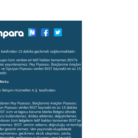
s tarafından 15 dakika gecikmeli sağlanmaktadır.
uşan tüm verilere ait telif hakları tamamen BIST'e
tekrar yayınlanamaz. Pay Piyasası, Borçlanma Araçları
m ve Opsiyon Piyasası verileri BIST kaynaklı en az 15
erdir.
ı Notu
i İletişim Hizmetleri A.Ş. tarafından
ğlanan Pay Piyasası, Borçlanma Araçları Piyasası,
on Piyasası verileri BIST kaynaklı en az 15 dakika
 BIST isim ve logosu Koruma Marka Belgesi altında
iz kullanılamaz, iktibas edilemez, değiştirilemez.
klanan tüm belgelerin telif hakları tamamen BIST'ye
nlanamaz. BIST, verinin sekansı, doğruluğu ve tamlığı
ir garanti vermez. Veri yayınında oluşabilecek
ulaşmaması, gecikmesi, eksik ulaşması, yanlış
stemindeki perfomansın düşmesi veya kesintili