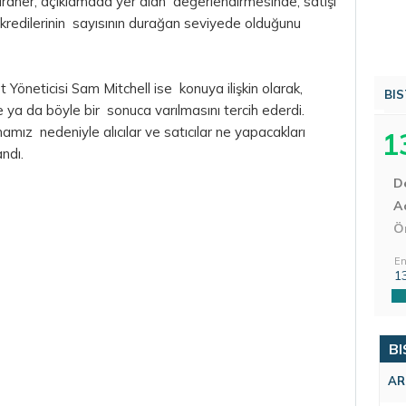
dner, açıklamada yer alan değerlendirmesinde, satışı
 kredilerinin sayısının durağan seviyede olduğunu
 Yöneticisi Sam Mitchell ise konuya ilişkin olarak,
BIS
ya da böyle bir sonuca varılmasını tercih ederdi.
amız nedeniyle alıcılar ve satıcılar ne yapacakları
1
ndı.
D
Aç
Ö
En
1
BI
AR