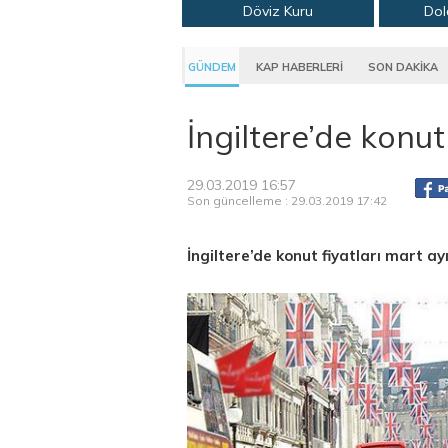
Döviz Kuru
Dol
GÜNDEM
KAP HABERLERİ
SON DAKİKA
İngiltere’de konut 
29.03.2019 16:57
Son güncelleme : 29.03.2019 17:42
İngiltere’de konut fiyatları mart ay