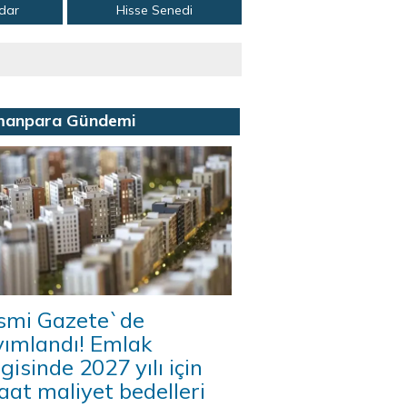
adar
Hisse Senedi
manpara Gündemi
smi Gazete`de
yımlandı! Emlak
gisinde 2027 yılı için
aat maliyet bedelleri