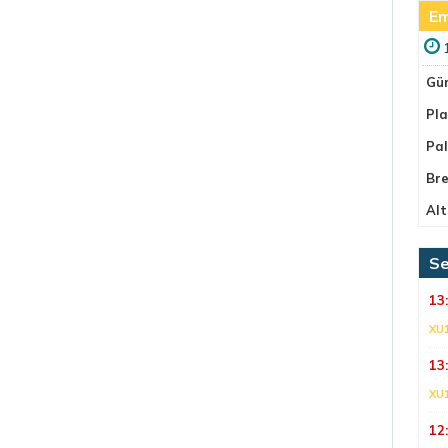
Em
Gü
Pla
Pa
Bre
Alt
Se
13
XU
13
XU
12