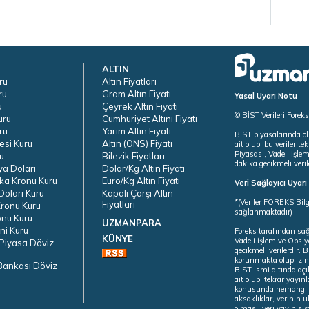
ALTIN
ru
Altın Fiyatları
ru
Gram Altın Fiyatı
Yasal Uyarı Notu
u
Çeyrek Altın Fiyatı
© BİST Verileri Forek
uru
Cumhuriyet Altını Fiyatı
ru
Yarım Altın Fiyatı
BIST piyasalarında ol
esi Kuru
Altın (ONS) Fiyatı
ait olup, bu veriler 
Piyasası, Vadeli İşle
u
Bilezik Fiyatları
dakika gecikmeli veril
ya Doları
Dolar/Kg Altın Fiyatı
ka Kronu Kuru
Euro/Kg Altın Fiyatı
Veri Sağlayıcı Uyar
oları Kuru
Kapalı Çarşı Altın
*(Veriler FOREKS Bilg
Fiyatları
ronu Kuru
sağlanmaktadır)
onu Kuru
UZMANPARA
ni Kuru
Foreks tarafından sa
KÜNYE
Vadeli İşlem ve Opsiy
Piyasa Döviz
gecikmeli verilerdir.
korunmakta olup izins
Bankası Döviz
BIST ismi altında açı
ait olup, tekrar yayı
konusunda herhangi b
aksaklıklar, verinin 
olması, veri yayın si