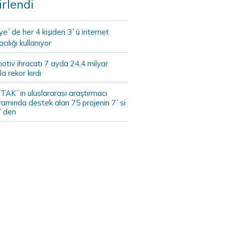
irlendi
ye`de her 4 kişiden 3`ü internet
cılığı kullanıyor
tiv ihracatı 7 ayda 24,4 milyar
la rekor kırdı
TAK`ın uluslararası araştırmacı
ramında destek alan 75 projenin 7`si
`den