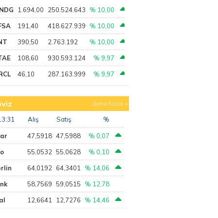
NDG
1.694,00
250.524.643
% 10,00
FSA
191,40
418.627.939
% 10,00
NT
390,50
2.763.192
% 10,00
TAE
108,60
930.593.124
% 9,97
RCL
46,10
287.163.999
% 9,97
viz
daha fazla
13:31
Alış
Satış
%
lar
47,5918
47,5988
% 0,07
ro
55,0532
55,0628
% 0,10
rlin
64,0192
64,3401
% 14,06
ank
58,7569
59,0515
% 12,78
al
12,6641
12,7276
% 14,46