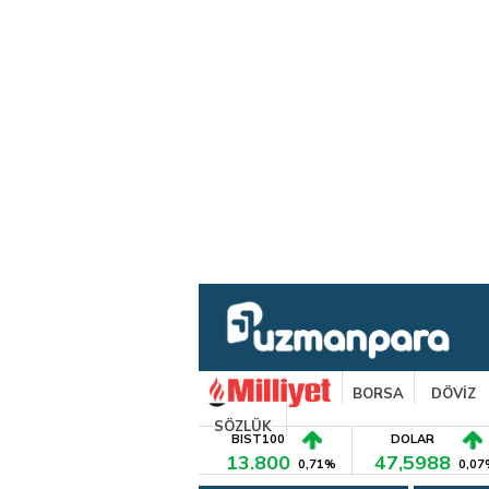
BORSA
DÖVİZ
SÖZLÜK
BIST100
DOLAR
13.800
47,5988
0,71%
0,07