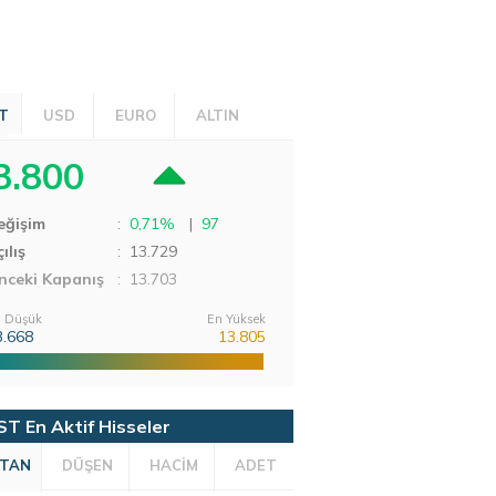
T
USD
EURO
ALTIN
3.800
eğişim
:
0,71%
|
97
ılış
:
13.729
nceki Kapanış
: 13.703
 Düşük
En Yüksek
3.668
13.805
ST En Aktif Hisseler
TAN
DÜŞEN
HACİM
ADET