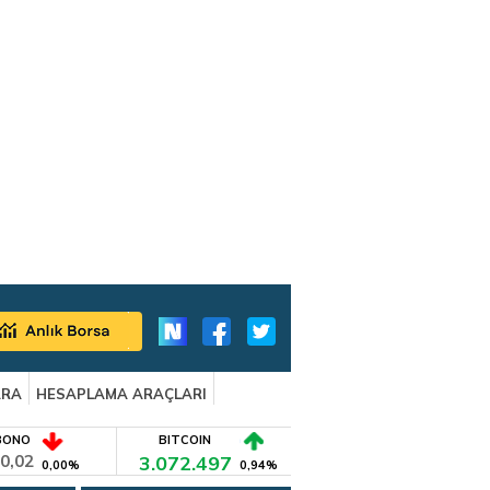
ARA
HESAPLAMA ARAÇLARI
BONO
BITCOIN
0,02
3.072.497
0,00%
0,94%