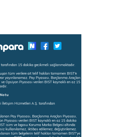
s tarafından 15 dakika gecikmeli sağlanmaktadır.
uşan tüm verilere ait telif hakları tamamen BIST'e
tekrar yayınlanamaz. Pay Piyasası, Borçlanma Araçları
m ve Opsiyon Piyasası verileri BIST kaynaklı en az 15
erdir.
ı Notu
i İletişim Hizmetleri A.Ş. tarafından
ğlanan Pay Piyasası, Borçlanma Araçları Piyasası,
on Piyasası verileri BIST kaynaklı en az 15 dakika
 BIST isim ve logosu Koruma Marka Belgesi altında
iz kullanılamaz, iktibas edilemez, değiştirilemez.
klanan tüm belgelerin telif hakları tamamen BIST'ye