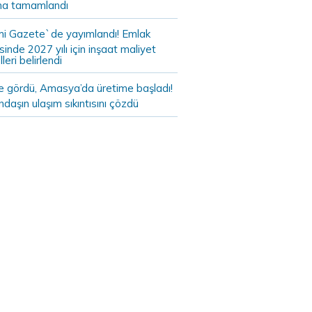
a tamamlandı
i Gazete`de yayımlandı! Emlak
sinde 2027 yılı için inşaat maliyet
leri belirlendi
de gördü, Amasya’da üretime başladı!
daşın ulaşım sıkıntısını çözdü