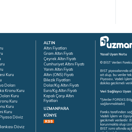
ALTIN
ru
Altın Fiyatları
ru
Gram Altın Fiyatı
Yasal Uyarı Notu
u
Çeyrek Altın Fiyatı
© BİST Verileri Forek
uru
Cumhuriyet Altını Fiyatı
ru
Yarım Altın Fiyatı
BIST piyasalarında ol
esi Kuru
Altın (ONS) Fiyatı
ait olup, bu veriler 
Piyasası, Vadeli İşle
u
Bilezik Fiyatları
dakika gecikmeli veril
ya Doları
Dolar/Kg Altın Fiyatı
ka Kronu Kuru
Euro/Kg Altın Fiyatı
Veri Sağlayıcı Uyar
oları Kuru
Kapalı Çarşı Altın
*(Veriler FOREKS Bilg
Fiyatları
ronu Kuru
sağlanmaktadır)
onu Kuru
UZMANPARA
ni Kuru
Foreks tarafından sa
KÜNYE
Vadeli İşlem ve Opsiy
Piyasa Döviz
gecikmeli verilerdir.
korunmakta olup izins
Bankası Döviz
BIST ismi altında açı