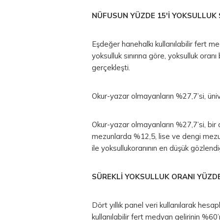
NÜFUSUN YÜZDE 15'İ YOKSULLUK S
Eşdeğer hanehalkı kullanılabilir fert me
yoksulluk sınırına göre, yoksulluk oran
gerçekleşti.
Okur-yazar olmayanların %27,7’si, üniv
Okur-yazar olmayanların %27,7’si, bir o
mezunlarda %12,5, lise ve dengi mezu
ile yoksullukoranının en düşük gözlendi
SÜREKLİ YOKSULLUK ORANI YÜZDE
Dört yıllık panel veri kullanılarak hesa
kullanılabilir fert medyan gelirinin %