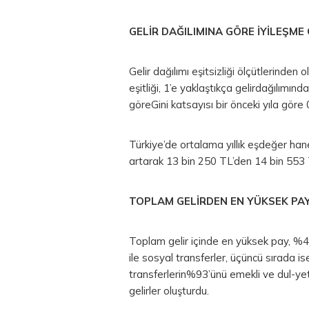
GELİR DAĞILIMINA GÖRE İYİLEŞME
Gelir dağılımı eşitsizliği ölçütlerinden 
eşitliği, 1’e yaklaştıkça gelirdağılımın
göreGini katsayısı bir önceki yıla göre
Türkiye’de ortalama yıllık eşdeğer haneha
artarak 13 bin 250 TL’den 14 bin 553 
TOPLAM GELİRDEN EN YÜKSEK PAY
Toplam gelir içinde en yüksek pay, %49,
ile sosyal transferler, üçüncü sırada is
transferlerin%93’ünü emekli ve dul-yeti
gelirler oluşturdu.