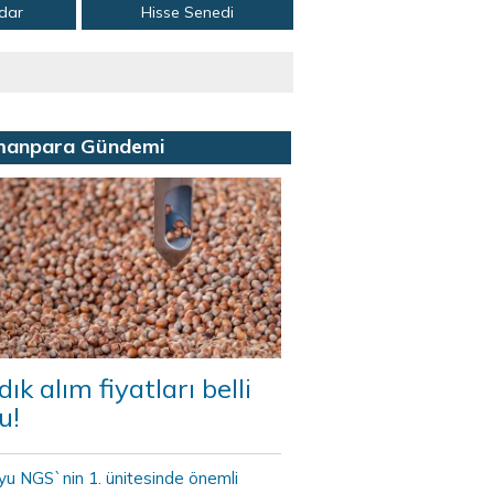
adar
Hisse Senedi
manpara Gündemi
dık alım fiyatları belli
u!
yu NGS`nin 1. ünitesinde önemli