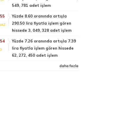
549, 781 adet işlem
:55
Yüzde 8.60 oranında artışla
290.50 lira fiyatla işlem gören
GAZ
hissede 3, 049, 328 adet işlem
:54
Yüzde 7.26 oranında artışla 7.39
lira fiyatla işlem gören hissede
FO
62, 272, 450 adet işlem
daha fazla