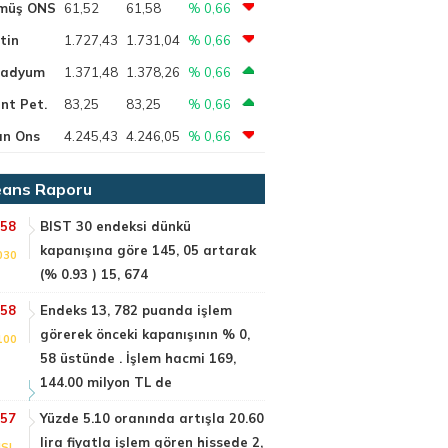
müş ONS
61,52
61,58
% 0,66
tin
1.727,43
1.731,04
% 0,66
ladyum
1.371,48
1.378,26
% 0,66
nt Pet.
83,25
83,25
% 0,66
ın Ons
4.245,43
4.246,05
% 0,66
ans Raporu
:58
BIST 30 endeksi dünkü
kapanışına göre 145, 05 artarak
030
(% 0.93 ) 15, 674
:58
Endeks 13, 782 puanda işlem
görerek önceki kapanışının % 0,
100
58 üstünde . İşlem hacmi 169,
144.00 milyon TL de
:57
Yüzde 5.10 oranında artışla 20.60
lira fiyatla işlem gören hissede 2,
SI