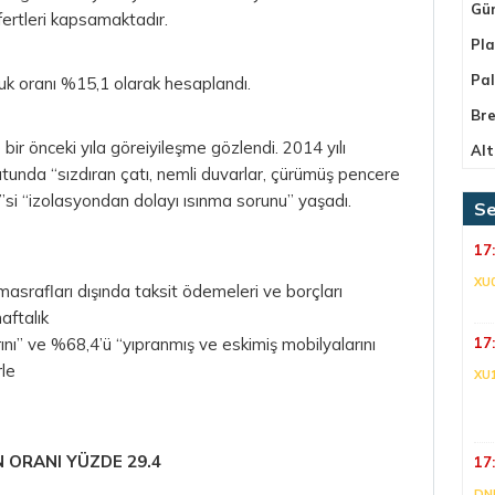
Gü
fertleri kapsamaktadır.
Pla
Pa
luk oranı %15,1 olarak hesaplandı.
Bre
bir önceki yıla göreiyileşme gözlendi. 2014 yılı
Alt
tunda “sızdıran çatı, nemli duvarlar, çürümüş pencere
’si “izolasyondan dolayı ısınma sorunu” yaşadı.
Se
17
XU
masrafları dışında taksit ödemeleri ve borçları
aftalık
ını” ve %68,4’ü “yıpranmış ve eskimiş mobilyalarını
17
rle
XU
 ORANI YÜZDE 29.4
17
DNI