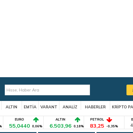
ALTIN
EMTİA
VARANT
ANALİZ
HABERLER
KRİPTO P
EURO
ALTIN
PETROL
55,0440
6.503,96
83,25
4
%
0,06%
0,18%
-0,35%