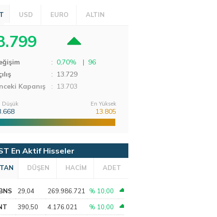
T
USD
EURO
ALTIN
3.799
eğişim
:
0,70%
|
96
ılış
:
13.729
nceki Kapanış
: 13.703
 Düşük
En Yüksek
3.668
13.805
ST En Aktif Hisseler
TAN
DÜŞEN
HACİM
ADET
BNS
29,04
269.986.721
% 10,00
NT
390,50
4.176.021
% 10,00