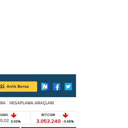
ARA
HESAPLAMA ARAÇLARI
BONO
BITCOIN
0,02
3.053.240
0,00%
-0,68%