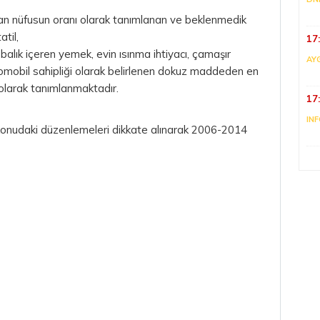
 olan nüfusun oranı olarak tanımlanan ve beklenmedik
til,
17
 balık içeren yemek, evin ısınma ihtiyacı, çamaşır
AY
Otomobil sahipliği olarak belirlenen dokuz maddeden en
olarak tanımlanmaktadır.
17
IN
 konudaki düzenlemeleri dikkate alınarak 2006-2014