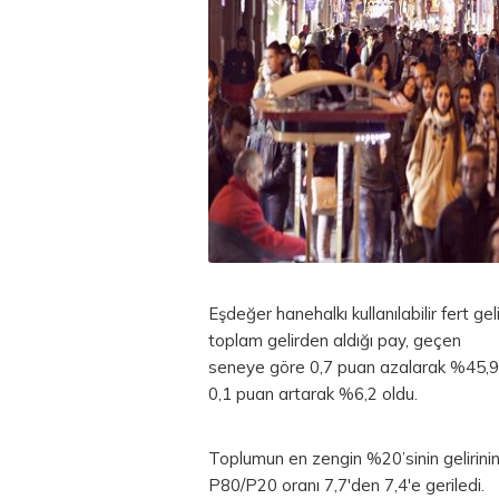
Eşdeğer hanehalkı kullanılabilir fert ge
toplam gelirden aldığı pay, geçen
seneye göre 0,7 puan azalarak %45,9 o
0,1 puan artarak %6,2 oldu.
Toplumun en zengin %20’sinin gelirinin
P80/P20 oranı 7,7'den 7,4'e geriledi.