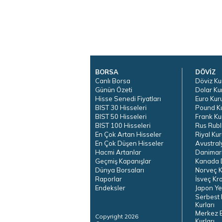
BORSA
DÖVİZ
Canlı Borsa
Döviz Ku
Günün Özeti
Dolar Ku
Hisse Senedi Fiyatları
Euro Kur
BIST 30 Hisseleri
Pound K
BIST 50 Hisseleri
Frank Ku
BIST 100 Hisseleri
Rus Rubl
En Çok Artan Hisseler
Riyal Kur
En Çok Düşen Hisseler
Avustral
Hacmi Artanlar
Danimar
Geçmiş Kapanışlar
Kanada D
Dünya Borsaları
Norveç K
Raporlar
İsveç Kr
Endeksler
Japon Ye
Serbest 
Kurları
Merkez 
Copyright 2026
Kurları