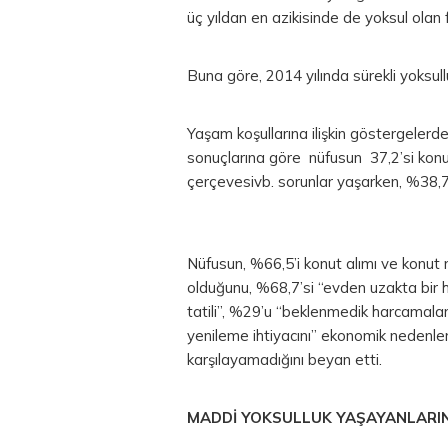
üç yıldan en azikisinde de yoksul olan 
Buna göre, 2014 yılında sürekli yoksul
Yaşam koşullarına ilişkin göstergelerde 
sonuçlarına göre nüfusun 37,2’si konu
çerçevesivb. sorunlar yaşarken, %38,7
Nüfusun, %66,5’i konut alımı ve konut 
olduğunu, %68,7’si “evden uzakta bir h
tatili”, %29’u “beklenmedik harcamalar
yenileme ihtiyacını” ekonomik nedenle
karşılayamadığını beyan etti.
MADDİ YOKSULLUK YAŞAYANLARIN