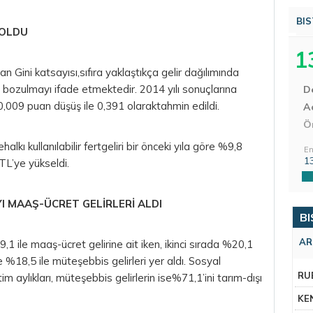
BIS
 OLDU
1
olan Gini katsayısı,sıfıra yaklaştıkça gelir dağılımında
da bozulmayı ifade etmektedir. 2014 yılı sonuçlarına
D
 0,009 puan düşüş ile 0,391 olaraktahmin edildi.
Aç
Ö
lkı kullanılabilir fertgeliri bir önceki yıla göre %9,8
En
1
TL’ye yükseldi.
I MAAŞ-ÜCRET GELİRLERİ ALDI
BI
AR
1 ile maaş-ücret gelirine ait iken, ikinci sırada %20,1
e %18,5 ile müteşebbis gelirleri yer aldı. Sosyal
RU
m aylıkları, müteşebbis gelirlerin ise%71,1’ini tarım-dışı
KE