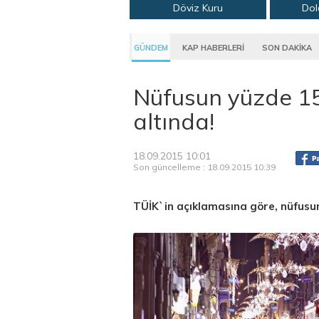
Döviz Kuru
Dol
GÜNDEM
KAP HABERLERİ
SON DAKİKA
Nüfusun yüzde 15`
altında!
18.09.2015 10:01
Son güncelleme : 18.09.2015 10:39
TÜİK`in açıklamasına göre, nüfusun 