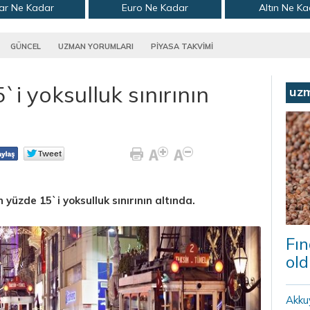
ar Ne Kadar
Euro Ne Kadar
Altın Ne K
GÜNCEL
UZMAN YORUMLARI
PİYASA TAKVİMİ
i yoksulluk sınırının
uz
yüzde 15`i yoksulluk sınırının altında.
Fın
old
Akku