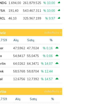
NDG
1.694,00
261.879.525
% 10,00
FSA
191,40
543.467.311
% 10,00
RCL
46,10
325.967.199
% 9,97
viz
daha fazla
17:59
Alış
Satış
%
lar
47,5962
47,7024
% 0,16
ro
54,8417
55,0475
% 0,06
rlin
64,0262
64,3471
% 14,07
ank
58,5768
58,8704
% 12,44
al
12,6756
12,7392
% 14,57
tia
daha fazla
17:59
Alış
Satış
%