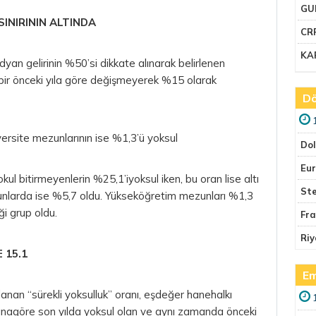
GU
INIRININ ALTINDA
CR
KA
dyan gelirinin %50’si dikkate alınarak belirlenen
ı bir önceki yıla göre değişmeyerek %15 olarak
Dö
ersite mezunlarının ise %1,3’ü yoksul
Do
Eu
kul bitirmeyenlerin %25,1’iyoksul iken, bu oran lise altı
Ste
nlarda ise %5,7 oldu. Yükseköğretim mezunları %1,3
ği grup oldu.
Fr
Riy
 15.1
Em
planan “sürekli yoksulluk” oranı, eşdeğer hanehalkı
60’ınagöre son yılda yoksul olan ve aynı zamanda önceki