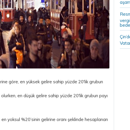
aşam
Resm
vergi
bedel
Çin’
Vatan
lirine göre, en yüksek gelire sahip yüzde 20'lik grubun
lurken, en düşük gelire sahip yüzde 20'lik grubun payı
 en yoksul %20’sinin gelirine oranı şeklinde hesaplanan