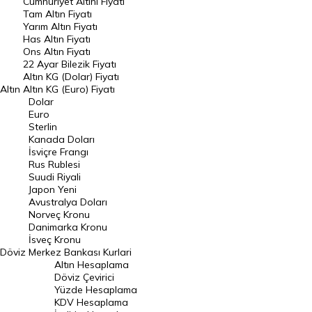
Endeksler
Cumhuriyet Altını Fiyatı
Tam Altın Fiyatı
Yarım Altın Fiyatı
DÖVİZ
Has Altın Fiyatı
Ons Altın Fiyatı
Döviz Kuru
22 Ayar Bilezik Fiyatı
Dolar Kuru
Altın KG (Dolar) Fiyatı
Altın
Altın KG (Euro) Fiyatı
Euro Kuru
Dolar
Euro
Pound Kuru
Sterlin
Kanada Doları
Frank Kuru
İsviçre Frangı
Riyal Kuru
Rus Rublesi
Suudi Riyali
Avustralya Doları
Japon Yeni
Avustralya Doları
Danimarka Kronu Kuru
Norveç Kronu
Danimarka Kronu
Kanada Doları Kuru
İsveç Kronu
Döviz
Merkez Bankası Kurlari
Norveç Kronu Kuru
Altın Hesaplama
İsveç Kronu Kuru
Döviz Çevirici
Yüzde Hesaplama
Japon Yeni Kuru
KDV Hesaplama