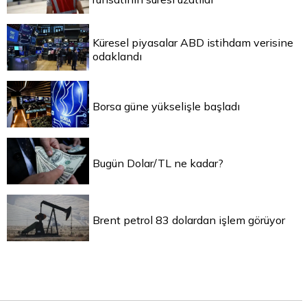
Küresel piyasalar ABD istihdam verisine
odaklandı
Borsa güne yükselişle başladı
Bugün Dolar/TL ne kadar?
Brent petrol 83 dolardan işlem görüyor