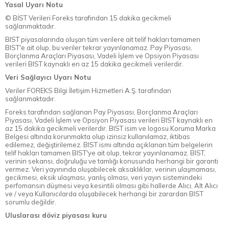
Yasal Uyarı Notu
© BİST Verileri Foreks tarafından 15 dakika gecikmeli
sağlanmaktadır.
BIST piyasalarında oluşan tüm verilere ait telif hakları tamamen
BIST'e ait olup, bu veriler tekrar yayınlanamaz. Pay Piyasası,
Borçlanma Araçları Piyasası, Vadeli İşlem ve Opsiyon Piyasası
verileri BIST kaynaklı en az 15 dakika gecikmeli verilerdir.
Veri Sağlayıcı Uyarı Notu
Veriler FOREKS Bilgi İletişim Hizmetleri A.Ş. tarafından
sağlanmaktadır.
Foreks tarafından sağlanan Pay Piyasası, Borçlanma Araçları
Piyasası, Vadeli İşlem ve Opsiyon Piyasası verileri BIST kaynaklı en
az 15 dakika gecikmeli verilerdir. BIST isim ve logosu Koruma Marka
Belgesi altında korunmakta olup izinsiz kullanılamaz, iktibas
edilemez, değiştirilemez. BIST ismi altında açıklanan tüm belgelerin
telif hakları tamamen BIST'ye ait olup, tekrar yayınlanamaz. BIST,
verinin sekansı, doğruluğu ve tamlığı konusunda herhangi bir garanti
vermez. Veri yayınında oluşabilecek aksaklıklar, verinin ulaşmaması,
gecikmesi, eksik ulaşması, yanlış olması, veri yayın sistemindeki
perfomansın düşmesi veya kesintili olması gibi hallerde Alıcı, Alt Alıcı
ve / veya Kullanıcılarda oluşabilecek herhangi bir zarardan BIST
sorumlu değildir.
Uluslarası döviz piyasası kuru