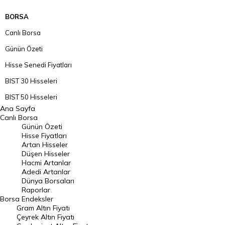
BORSA
Canlı Borsa
Günün Özeti
Hisse Senedi Fiyatları
BIST 30 Hisseleri
BIST 50 Hisseleri
Ana Sayfa
BIST 100 Hisseleri
Canlı Borsa
Günün Özeti
En Çok Artan Hisseler
Hisse Fiyatları
Artan Hisseler
En Çok Düşen Hisseler
Düşen Hisseler
Hacmi Artanlar
Hacmi Artanlar
Adedi Artanlar
Geçmiş Kapanışlar
Dünya Borsaları
Raporlar
Dünya Borsaları
Borsa
Endeksler
Gram Altın Fiyatı
Raporlar
Çeyrek Altın Fiyatı