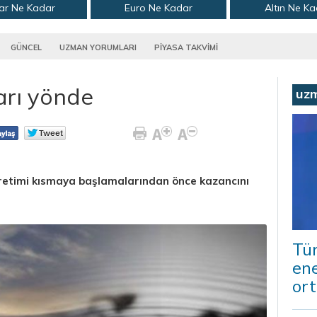
ar Ne Kadar
Euro Ne Kadar
Altın Ne K
GÜNCEL
UZMAN YORUMLARI
PİYASA TAKVİMİ
arı yönde
uz
 üretimi kısmaya başlamalarından önce kazancını
Tür
ene
ort