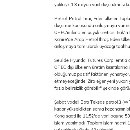
yaklaşık 1.8 milyon varil düşürülmesi
Petrol, Petrol İhraç Eden ülkeler Toplu
düşürme konusunda anlaşmaya varmas
OPEC'in ikinci en büyük üreticisi Irak
Kahire'de Arap Petrol İhraç Eden Ülkel
anlaşmaya tam ularak uyacağı taahhü
Seul'de Hyundai Futures Corp. emtia an
OPEC dışı ülkelerin üretim kısıntıların
olduğumuz pozitif faktörleri yansıtıyo
etmeyeceğinde. Zira eğer yeni yukarı
fazla belirsizlik görebilir" şeklinde görüş
Şubat vadeli Batı Teksas petrol,ü (W
kadar yükseldikten sonra kazancının bi
Kong saati ile 11:52'de varil başına 53.
işlem yapılmadı. Toplam işlem hacmi 1
yul yaklaşık yüzde 43 yükseldi.