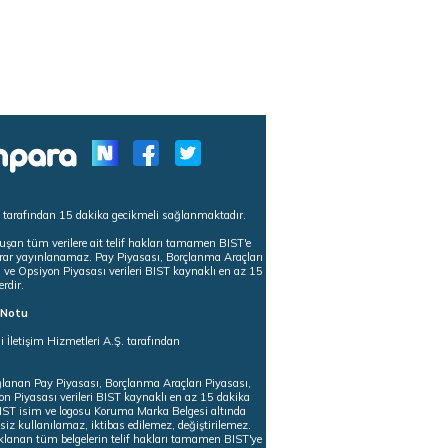
s tarafından 15 dakika gecikmeli sağlanmaktadır.
uşan tüm verilere ait telif hakları tamamen BIST'e
tekrar yayınlanamaz. Pay Piyasası, Borçlanma Araçları
m ve Opsiyon Piyasası verileri BIST kaynaklı en az 15
erdir.
ı Notu
i İletişim Hizmetleri A.Ş. tarafından
ğlanan Pay Piyasası, Borçlanma Araçları Piyasası,
on Piyasası verileri BIST kaynaklı en az 15 dakika
 BIST isim ve logosu Koruma Marka Belgesi altında
iz kullanılamaz, iktibas edilemez, değiştirilemez.
klanan tüm belgelerin telif hakları tamamen BIST'ye