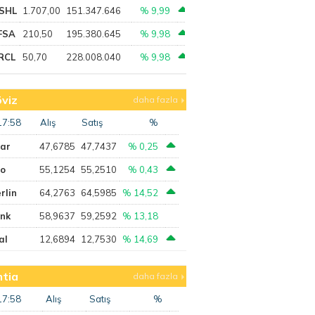
SHL
1.707,00
151.347.646
% 9,99
FSA
210,50
195.380.645
% 9,98
RCL
50,70
228.008.040
% 9,98
viz
daha fazla
17:58
Alış
Satış
%
lar
47,6785
47,7437
% 0,25
ro
55,1254
55,2510
% 0,43
rlin
64,2763
64,5985
% 14,52
ank
58,9637
59,2592
% 13,18
al
12,6894
12,7530
% 14,69
tia
daha fazla
17:58
Alış
Satış
%