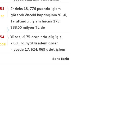
:54
Endeks 13, 776 puanda işlem
görerek önceki kapanışının % -0,
100
17 altında . İşlem hacmi 173,
288.00 milyon TL de
:54
Yüzde -9.75 oranında düşüşle
7.68 lira fiyatla işlem gören
DGS
hissede 17, 524, 069 adet işlem
daha fazla