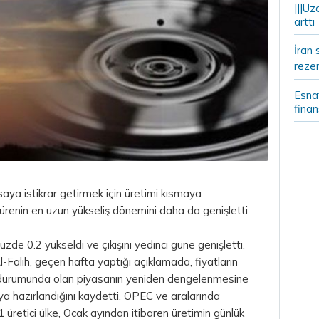
|||Uz
arttı
İran 
rezer
Esnaf
fina
saya istikrar getirmek için üretimi kısmaya
ürenin en uzun yükseliş dönemini daha da genişletti.
zde 0.2 yükseldi ve çıkışını yedinci güne genişletti.
-Falih, geçen hafta yaptığı açıklamada, fiyatların
 arz durumunda olan piyasanın yeniden dengelenmesine
aya hazırlandığını kaydetti. OPEC ve aralarında
 üretici ülke, Ocak ayından itibaren üretimin günlük