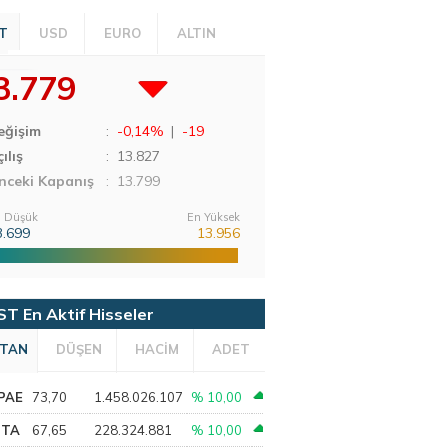
T
USD
EURO
ALTIN
3.779
eğişim
:
-0,14%
|
-19
ılış
:
13.827
nceki Kapanış
: 13.799
 Düşük
En Yüksek
3.699
13.956
ST En Aktif Hisseler
TAN
DÜŞEN
HACİM
ADET
PAE
73,70
1.458.026.107
% 10,00
PTA
67,65
228.324.881
% 10,00