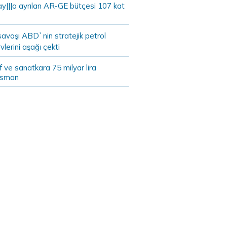
ay|||a ayrılan AR-GE bütçesi 107 kat
savaşı ABD`nin stratejik petrol
vlerini aşağı çekti
 ve sanatkara 75 milyar lira
nsman