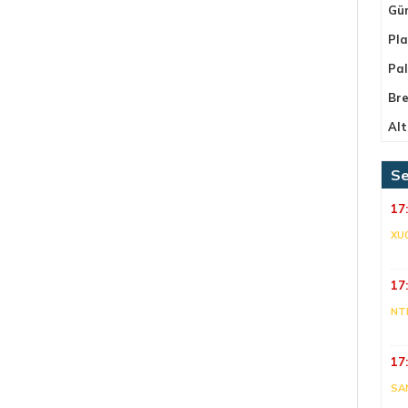
Gü
Pla
Pa
Bre
Alt
Se
17
XU
17
NT
17
SA