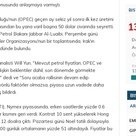
 konusunda anlaşmaya varmıştı.
BIS
luğu'nun (OPEC) geçen ay sekiz yıl sonra ilk kez üretimi
1
ından bu yana varil başına 50
dolar
civarında seyretti.
'ın Petrol Bakanı Jabbar Al-Luaibi, Perşembe günü
D
er Organizasyonu'nun bir toplantısında, Irak'ın
Aç
dünde bulundu.
Ö
alisti Will Yun, "Mevcut petrol fiyatları, OPEC ve
En
a ilişkin beklentiler dahil, son dönemde görmekte
1
r," dedi ve "Soru acaba rallisinin devam
edip
 yönlü faktörler olmazsa, piyasa uzun vadede daha
 bildirdi.
BI
AR
TI), Nymex piyasasında, erken saatlerde yüzde 0.6
r kısmını geri verdi. Kontrat 10 sent yükselerek Hong
EM
12 doalra çıktı. Pazartesi günü Noel tatili dolayısıyla
00 günlük ortalamanın yüzde 51 altındaydı. Fiyatlar bu
GI