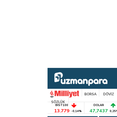
BORSA
DÖVİZ
SÖZLÜK
BIST100
DOLAR
13.779
47,7437
-0,14%
0,25