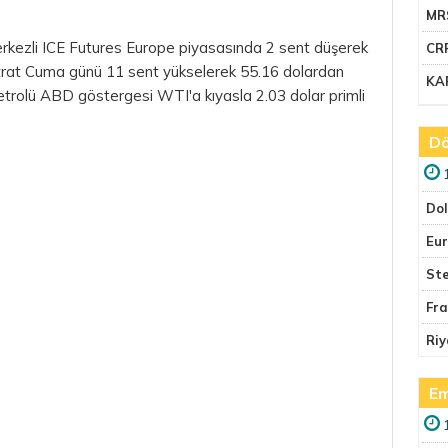
MR
erkezli ICE Futures Europe piyasasında 2 sent düşerek
CR
ontrat Cuma günü 11 sent yükselerek 55.16 dolardan
KA
trolü ABD göstergesi WTI'a kıyasla 2.03 dolar primli
Dö
Do
Eu
Ste
Fr
Riy
Em