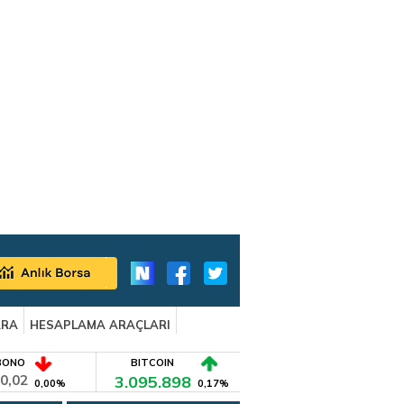
ARA
HESAPLAMA ARAÇLARI
BONO
BITCOIN
0,02
3.095.898
0,00%
0,17%