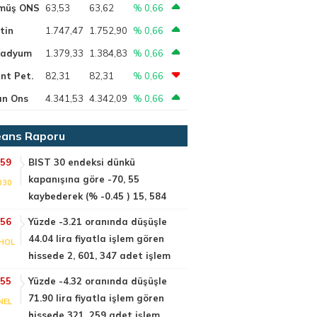
müş ONS
63,53
63,62
% 0,66
tin
1.747,47
1.752,90
% 0,66
ladyum
1.379,33
1.384,83
% 0,66
nt Pet.
82,31
82,31
% 0,66
ın Ons
4.341,53
4.342,09
% 0,66
ans Raporu
:59
BIST 30 endeksi dünkü
kapanışına göre -70, 55
030
kaybederek (% -0.45 ) 15, 584
:56
Yüzde -3.21 oranında düşüşle
44.04 lira fiyatla işlem gören
HOL
hissede 2, 601, 347 adet işlem
:55
Yüzde -4.32 oranında düşüşle
71.90 lira fiyatla işlem gören
NEL
hissede 321, 259 adet işlem