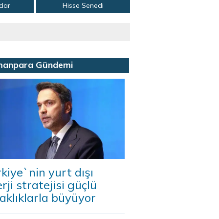
adar
Hisse Senedi
manpara Gündemi
kiye`nin yurt dışı
rji stratejisi güçlü
aklıklarla büyüyor