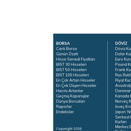
BORSA
DÖVİZ
Canlı Borsa
Döviz Ku
Günün Özeti
Dolar Ku
Hisse Senedi Fiyatları
Euro Kur
BIST 30 Hisseleri
Pound K
BIST 50 Hisseleri
Frank Ku
BIST 100 Hisseleri
Rus Rubl
En Çok Artan Hisseler
Riyal Kur
En Çok Düşen Hisseler
Avustral
Hacmi Artanlar
Danimar
Geçmiş Kapanışlar
Kanada D
Dünya Borsaları
Norveç K
Raporlar
İsveç Kr
Endeksler
Japon Ye
Serbest 
Kurları
Merkez 
Copyright 2026