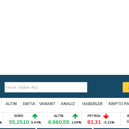
ALTIN
EMTİA
VARANT
ANALİZ
HABERLER
KRİPTO P
EURO
ALTIN
PETROL
55,2510
6.660,55
82,31
4
%
0,43%
2,59%
-0,22%