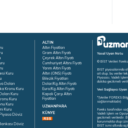
ALTIN
ru
Altın Fiyatları
ru
Gram Altın Fiyatı
Yasal Uyarı Notu
u
Çeyrek Altın Fiyatı
© BİST Verileri Forek
uru
Cumhuriyet Altını Fiyatı
ru
Yarım Altın Fiyatı
BIST piyasalarında ol
esi Kuru
Altın (ONS) Fiyatı
ait olup, bu veriler 
Piyasası, Vadeli İşle
u
Bilezik Fiyatları
dakika gecikmeli veril
ya Doları
Dolar/Kg Altın Fiyatı
ka Kronu Kuru
Euro/Kg Altın Fiyatı
Veri Sağlayıcı Uyar
oları Kuru
Kapalı Çarşı Altın
*(Veriler FOREKS Bilg
Fiyatları
ronu Kuru
sağlanmaktadır)
onu Kuru
UZMANPARA
ni Kuru
Foreks tarafından sa
KÜNYE
Vadeli İşlem ve Opsiy
Piyasa Döviz
gecikmeli verilerdir.
korunmakta olup izins
Bankası Döviz
BIST ismi altında açı