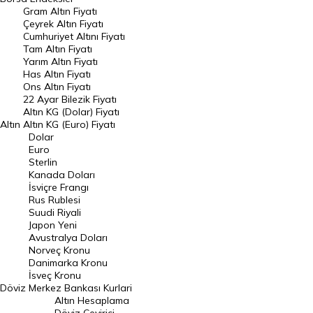
Gram Altın Fiyatı
Raporlar
Çeyrek Altın Fiyatı
Endeksler
Cumhuriyet Altını Fiyatı
Tam Altın Fiyatı
Yarım Altın Fiyatı
DÖVİZ
Has Altın Fiyatı
Ons Altın Fiyatı
Döviz Kuru
22 Ayar Bilezik Fiyatı
Dolar Kuru
Altın KG (Dolar) Fiyatı
Altın
Altın KG (Euro) Fiyatı
Euro Kuru
Dolar
Euro
Pound Kuru
Sterlin
Kanada Doları
Frank Kuru
İsviçre Frangı
Riyal Kuru
Rus Rublesi
Suudi Riyali
Avustralya Doları
Japon Yeni
Avustralya Doları
Danimarka Kronu Kuru
Norveç Kronu
Danimarka Kronu
Kanada Doları Kuru
İsveç Kronu
Döviz
Merkez Bankası Kurlari
Norveç Kronu Kuru
Altın Hesaplama
İsveç Kronu Kuru