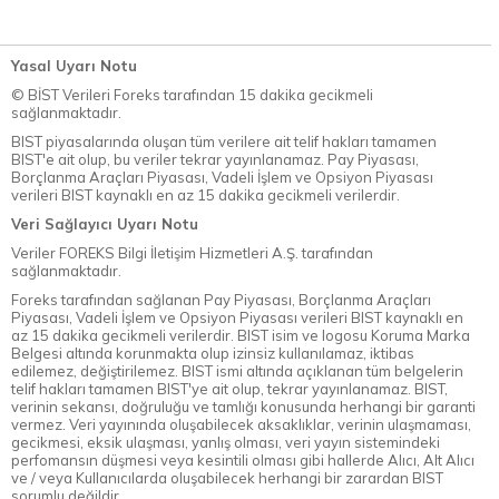
Yasal Uyarı Notu
© BİST Verileri Foreks tarafından 15 dakika gecikmeli
sağlanmaktadır.
BIST piyasalarında oluşan tüm verilere ait telif hakları tamamen
BIST'e ait olup, bu veriler tekrar yayınlanamaz. Pay Piyasası,
Borçlanma Araçları Piyasası, Vadeli İşlem ve Opsiyon Piyasası
verileri BIST kaynaklı en az 15 dakika gecikmeli verilerdir.
Veri Sağlayıcı Uyarı Notu
Veriler FOREKS Bilgi İletişim Hizmetleri A.Ş. tarafından
sağlanmaktadır.
Foreks tarafından sağlanan Pay Piyasası, Borçlanma Araçları
Piyasası, Vadeli İşlem ve Opsiyon Piyasası verileri BIST kaynaklı en
az 15 dakika gecikmeli verilerdir. BIST isim ve logosu Koruma Marka
Belgesi altında korunmakta olup izinsiz kullanılamaz, iktibas
edilemez, değiştirilemez. BIST ismi altında açıklanan tüm belgelerin
telif hakları tamamen BIST'ye ait olup, tekrar yayınlanamaz. BIST,
verinin sekansı, doğruluğu ve tamlığı konusunda herhangi bir garanti
vermez. Veri yayınında oluşabilecek aksaklıklar, verinin ulaşmaması,
gecikmesi, eksik ulaşması, yanlış olması, veri yayın sistemindeki
perfomansın düşmesi veya kesintili olması gibi hallerde Alıcı, Alt Alıcı
ve / veya Kullanıcılarda oluşabilecek herhangi bir zarardan BIST
sorumlu değildir.