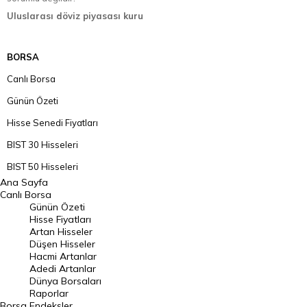
Uluslarası döviz piyasası kuru
BORSA
Canlı Borsa
Günün Özeti
Hisse Senedi Fiyatları
BIST 30 Hisseleri
BIST 50 Hisseleri
Ana Sayfa
BIST 100 Hisseleri
Canlı Borsa
Günün Özeti
En Çok Artan Hisseler
Hisse Fiyatları
Artan Hisseler
En Çok Düşen Hisseler
Düşen Hisseler
Hacmi Artanlar
Hacmi Artanlar
Adedi Artanlar
Geçmiş Kapanışlar
Dünya Borsaları
Raporlar
Dünya Borsaları
Borsa
Endeksler