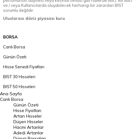
perfomansın düşmesi veya kesintili olması gibi hallerde Alıcı, Alt Alıcı
ve / veya Kullanıcılarda oluşabilecek herhangi bir zarardan BIST
sorumlu değildir.
Uluslarası döviz piyasası kuru
BORSA
Canlı Borsa
Günün Özeti
Hisse Senedi Fiyatları
BIST 30 Hisseleri
BIST 50 Hisseleri
Ana Sayfa
BIST 100 Hisseleri
Canlı Borsa
Günün Özeti
En Çok Artan Hisseler
Hisse Fiyatları
Artan Hisseler
En Çok Düşen Hisseler
Düşen Hisseler
Hacmi Artanlar
Hacmi Artanlar
Adedi Artanlar
Geçmiş Kapanışlar
Dünya Borsaları