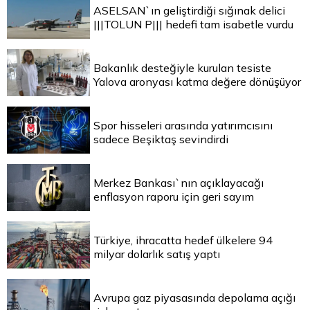
ASELSAN`ın geliştirdiği sığınak delici
|||TOLUN P||| hedefi tam isabetle vurdu
Bakanlık desteğiyle kurulan tesiste
Yalova aronyası katma değere dönüşüyor
Spor hisseleri arasında yatırımcısını
sadece Beşiktaş sevindirdi
Merkez Bankası`nın açıklayacağı
enflasyon raporu için geri sayım
Türkiye, ihracatta hedef ülkelere 94
milyar dolarlık satış yaptı
Avrupa gaz piyasasında depolama açığı