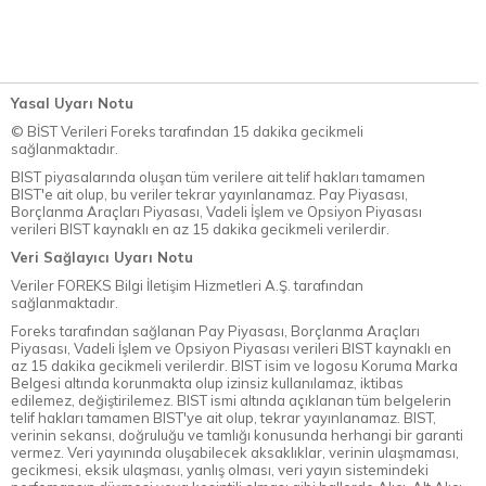
Yasal Uyarı Notu
© BİST Verileri Foreks tarafından 15 dakika gecikmeli
sağlanmaktadır.
BIST piyasalarında oluşan tüm verilere ait telif hakları tamamen
BIST'e ait olup, bu veriler tekrar yayınlanamaz. Pay Piyasası,
Borçlanma Araçları Piyasası, Vadeli İşlem ve Opsiyon Piyasası
verileri BIST kaynaklı en az 15 dakika gecikmeli verilerdir.
Veri Sağlayıcı Uyarı Notu
Veriler FOREKS Bilgi İletişim Hizmetleri A.Ş. tarafından
sağlanmaktadır.
Foreks tarafından sağlanan Pay Piyasası, Borçlanma Araçları
Piyasası, Vadeli İşlem ve Opsiyon Piyasası verileri BIST kaynaklı en
az 15 dakika gecikmeli verilerdir. BIST isim ve logosu Koruma Marka
Belgesi altında korunmakta olup izinsiz kullanılamaz, iktibas
edilemez, değiştirilemez. BIST ismi altında açıklanan tüm belgelerin
telif hakları tamamen BIST'ye ait olup, tekrar yayınlanamaz. BIST,
verinin sekansı, doğruluğu ve tamlığı konusunda herhangi bir garanti
vermez. Veri yayınında oluşabilecek aksaklıklar, verinin ulaşmaması,
gecikmesi, eksik ulaşması, yanlış olması, veri yayın sistemindeki