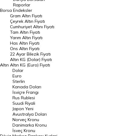
Raporlar
Dünya Borsaları
Borsa
Endeksler
Gram Altın Fiyatı
Raporlar
Çeyrek Altın Fiyatı
Endeksler
Cumhuriyet Altını Fiyatı
Tam Altın Fiyatı
Yarım Altın Fiyatı
DÖVİZ
Has Altın Fiyatı
Ons Altın Fiyatı
Döviz Kuru
22 Ayar Bilezik Fiyatı
Dolar Kuru
Altın KG (Dolar) Fiyatı
Altın
Altın KG (Euro) Fiyatı
Euro Kuru
Dolar
Euro
Pound Kuru
Sterlin
Kanada Doları
Frank Kuru
İsviçre Frangı
Riyal Kuru
Rus Rublesi
Suudi Riyali
Avustralya Doları
Japon Yeni
Avustralya Doları
Danimarka Kronu Kuru
Norveç Kronu
Danimarka Kronu
Kanada Doları Kuru
İsveç Kronu