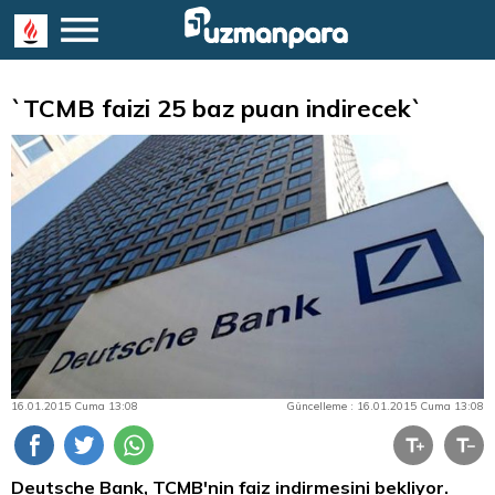
`TCMB faizi 25 baz puan indirecek`
16.01.2015 Cuma 13:08
Güncelleme : 16.01.2015 Cuma 13:08
Deutsche Bank, TCMB'nin faiz indirmesini bekliyor.