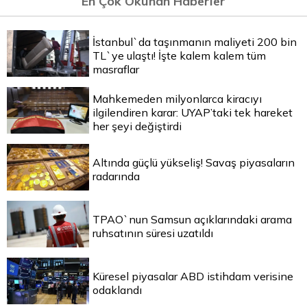
En Çok Okunan Haberler
İstanbul`da taşınmanın maliyeti 200 bin
TL`ye ulaştı! İşte kalem kalem tüm
masraflar
Mahkemeden milyonlarca kiracıyı
ilgilendiren karar: UYAP’taki tek hareket
her şeyi değiştirdi
Altında güçlü yükseliş! Savaş piyasaların
radarında
TPAO`nun Samsun açıklarındaki arama
ruhsatının süresi uzatıldı
Küresel piyasalar ABD istihdam verisine
odaklandı