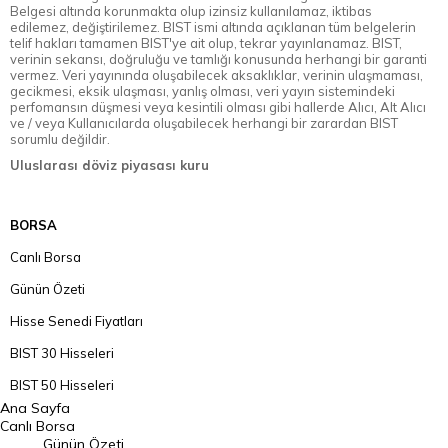
Belgesi altında korunmakta olup izinsiz kullanılamaz, iktibas
edilemez, değiştirilemez. BIST ismi altında açıklanan tüm belgelerin
telif hakları tamamen BIST'ye ait olup, tekrar yayınlanamaz. BIST,
verinin sekansı, doğruluğu ve tamlığı konusunda herhangi bir garanti
vermez. Veri yayınında oluşabilecek aksaklıklar, verinin ulaşmaması,
gecikmesi, eksik ulaşması, yanlış olması, veri yayın sistemindeki
perfomansın düşmesi veya kesintili olması gibi hallerde Alıcı, Alt Alıcı
ve / veya Kullanıcılarda oluşabilecek herhangi bir zarardan BIST
sorumlu değildir.
Uluslarası döviz piyasası kuru
BORSA
Canlı Borsa
Günün Özeti
Hisse Senedi Fiyatları
BIST 30 Hisseleri
BIST 50 Hisseleri
Ana Sayfa
BIST 100 Hisseleri
Canlı Borsa
Günün Özeti