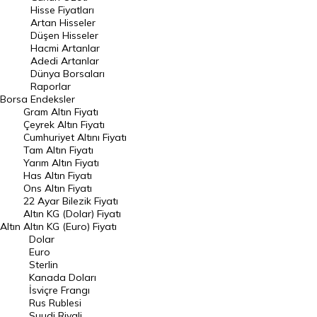
En Çok Artan Hisseler
Hisse Fiyatları
Artan Hisseler
En Çok Düşen Hisseler
Düşen Hisseler
Hacmi Artanlar
Hacmi Artanlar
Adedi Artanlar
Geçmiş Kapanışlar
Dünya Borsaları
Raporlar
Dünya Borsaları
Borsa
Endeksler
Gram Altın Fiyatı
Raporlar
Çeyrek Altın Fiyatı
Endeksler
Cumhuriyet Altını Fiyatı
Tam Altın Fiyatı
Yarım Altın Fiyatı
DÖVİZ
Has Altın Fiyatı
Ons Altın Fiyatı
Döviz Kuru
22 Ayar Bilezik Fiyatı
Dolar Kuru
Altın KG (Dolar) Fiyatı
Altın
Altın KG (Euro) Fiyatı
Euro Kuru
Dolar
Euro
Pound Kuru
Sterlin
Kanada Doları
Frank Kuru
İsviçre Frangı
Riyal Kuru
Rus Rublesi
Suudi Riyali