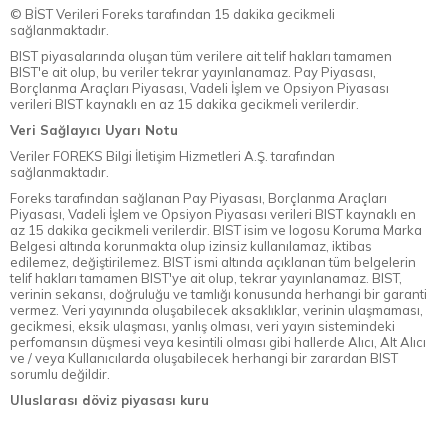
© BİST Verileri Foreks tarafından 15 dakika gecikmeli
sağlanmaktadır.
BIST piyasalarında oluşan tüm verilere ait telif hakları tamamen
BIST'e ait olup, bu veriler tekrar yayınlanamaz. Pay Piyasası,
Borçlanma Araçları Piyasası, Vadeli İşlem ve Opsiyon Piyasası
verileri BIST kaynaklı en az 15 dakika gecikmeli verilerdir.
Veri Sağlayıcı Uyarı Notu
Veriler FOREKS Bilgi İletişim Hizmetleri A.Ş. tarafından
sağlanmaktadır.
Foreks tarafından sağlanan Pay Piyasası, Borçlanma Araçları
Piyasası, Vadeli İşlem ve Opsiyon Piyasası verileri BIST kaynaklı en
az 15 dakika gecikmeli verilerdir. BIST isim ve logosu Koruma Marka
Belgesi altında korunmakta olup izinsiz kullanılamaz, iktibas
edilemez, değiştirilemez. BIST ismi altında açıklanan tüm belgelerin
telif hakları tamamen BIST'ye ait olup, tekrar yayınlanamaz. BIST,
verinin sekansı, doğruluğu ve tamlığı konusunda herhangi bir garanti
vermez. Veri yayınında oluşabilecek aksaklıklar, verinin ulaşmaması,
gecikmesi, eksik ulaşması, yanlış olması, veri yayın sistemindeki
perfomansın düşmesi veya kesintili olması gibi hallerde Alıcı, Alt Alıcı
ve / veya Kullanıcılarda oluşabilecek herhangi bir zarardan BIST
sorumlu değildir.
Uluslarası döviz piyasası kuru