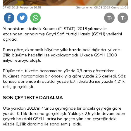
07.03.2019 Perşembe 16:58
Güncelleme : 08.03.2019 Cuma 11:01
Yunanistan İstatistik Kurumu (ELSTAT), 2018 yılı mevsim
etkisinden arındırılmış Gayri Safi Yurtiçi Hasıla (GSYH) verilerini
açıkladı.
Buna göre, ekonomik büyüme yıllık bazda bakıldığında yüzde
2'lik büyüme hedefini ise yakalayamadı. Ülkede GSYH 190,8
milyar euroya ulaştı.
Büyümede, tüketim harcamaları yüzde 0,3 artış gösterirken,
hükümet harcamaları bir önceki yıla göre yüzde 2,5 geriledi. Söz
konusu dönemde ihracatta yüzde 8,7, ithalatta ise yüzde 4,2'lik
artış gerçekleşti.
SON ÇEYREKTE DARALMA
Öte yandan 2018'in 4'üncü çeyreğinde bir önceki çeyreğe göre
yüzde 0,1'lik daralma gerçekleşti. Yaklaşık 2,5 yıldır devam eden
çeyrek bazdaki GSYH artışı ise geçen yılın son çeyreğindeki
yüzde 0,1'lik daralma ile sona ermiş oldu.