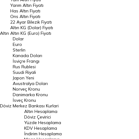
Yarım Altın Fiyatı
DÖVİZ
Has Altın Fiyatı
Ons Altın Fiyatı
Döviz Kuru
22 Ayar Bilezik Fiyatı
Dolar Kuru
Altın KG (Dolar) Fiyatı
Altın
Altın KG (Euro) Fiyatı
Euro Kuru
Dolar
Euro
Pound Kuru
Sterlin
Kanada Doları
Frank Kuru
İsviçre Frangı
Riyal Kuru
Rus Rublesi
Suudi Riyali
Avustralya Doları
Japon Yeni
Avustralya Doları
Danimarka Kronu Kuru
Norveç Kronu
Danimarka Kronu
Kanada Doları Kuru
İsveç Kronu
Döviz
Merkez Bankası Kurlari
Norveç Kronu Kuru
Altın Hesaplama
İsveç Kronu Kuru
Döviz Çevirici
Yüzde Hesaplama
Japon Yeni Kuru
KDV Hesaplama
İndirim Hesaplama
Serbest Piyasa Döviz Kurları