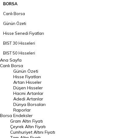
BORSA
Canlı Borsa
Günün Özeti
Hisse Senedi Fiyatları
BIST 30 Hisseleri
BIST 50 Hisseleri
Ana Sayfa
BIST 100 Hisseleri
Canlı Borsa
Günün Özeti
En Çok Artan Hisseler
Hisse Fiyatları
Artan Hisseler
En Çok Düşen Hisseler
Düşen Hisseler
Hacmi Artanlar
Hacmi Artanlar
Adedi Artanlar
Geçmiş Kapanışlar
Dünya Borsaları
Raporlar
Dünya Borsaları
Borsa
Endeksler
Gram Altın Fiyatı
Raporlar
Çeyrek Altın Fiyatı
Endeksler
Cumhuriyet Altını Fiyatı
Tam Altın Fiyatı